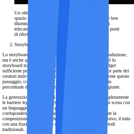
Un ottimo design dei fotogrammi chiave riserverà
spazio per il movimento, utilizzerà soggetti chiari e ben
illuminati e terrà conto dei movimenti previsti della
telecamera. Queste immagini generate fungono da punti
di riferimento visivi per il video AI.
Storyboard AI
Lo storyboard è una delle fasi più importanti della pre-produzione,
ma è anche quella che viene più facilmente saltata, poiché lo
storyboard tradizionale richiede abilità artistiche o un budget
sufficiente per assumere uno storyboard artist. La maggior parte dei
creatori individuali e dei piccoli team saltano completamente questo
passaggio, con il risultato di riprese disorganizzate, un'alta
percentuale di filmati inutilizzabili e narrazioni video disgiunte.
La generazione di immagini tramite IA ha eliminato completamente
le barriere legate alle competenze e ai costi. Descrivi ogni scena con
un linguaggio semplice per generare i riferimenti visivi
corrispondenti. Lo storyboard finale trasmette chiaramente la
composizione, l'atmosfera dell'illuminazione e il ritmo visivo, il tutto
con una frazione del tempo e delle spese richiesti dai metodi
tradizionali.