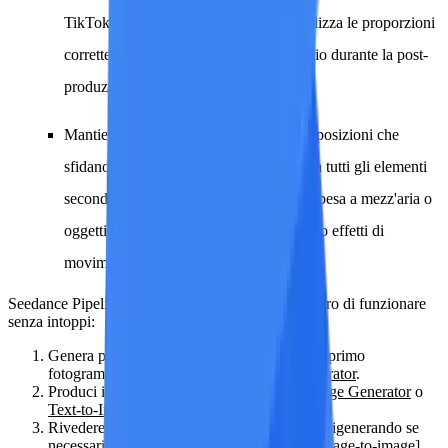
TikTok) e 1:1 per i formati quadrati. Utilizza le proporzioni
corrette fin dall'inizio per evitare il ritaglio durante la post-
produzione.
Mantieni la plausibilità fisica.
Evita composizioni che
sfidano le leggi della fisica. L'IA animerà tutti gli elementi
secondo i principi fisici; una persona sospesa a mezz'aria o
oggetti che violano la gravità produrranno effetti di
movimento innaturali.
Seedance Pipeline
consente a questo flusso di lavoro di funzionare
senza intoppi:
Genera prompt dettagliati e ottimizzati per il primo
fotogramma utilizzando
Image Prompt Generator
.
Produci immagini con uno strumento
AI Image Generator
o
Text-to-Image
.
Rivedere il risultato, modificando il prompt, rigenerando se
necessario o perfezionando con strumenti [image-to-image].