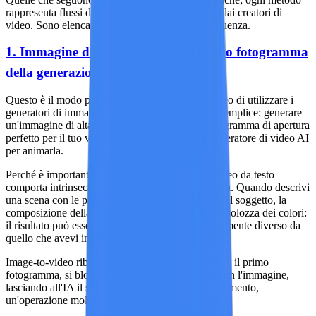
rappresenta flussi di lavoro attualmente utilizzati dai creatori di
video. Sono elencati in ordine decrescente di influenza.
1. Immagine di riferimento per il primo fotogramma
della generazione video AI
Questo è il modo più efficace per i creatori di video di utilizzare i
generatori di immagini AI nel 2026. La logica è semplice: generare
un'immagine di alta qualità che rappresenti il fotogramma di apertura
perfetto per il tuo video, quindi inserirla in un generatore di video AI
per animarla.
Perché è importante? Perché la generazione di video da testo
comporta intrinsecamente un margine di incertezza. Quando descrivi
una scena con le parole, l'IA determina l'aspetto del soggetto, la
composizione della scena, gli effetti di luce e la tavolozza dei colori:
il risultato può essere eccellente, oppure completamente diverso da
quello che avevi immaginato.
Image-to-video ribalta questa equazione. Fornendo il primo
fotogramma, si bloccano tutti gli elementi visivi con l'immagine,
lasciando all'IA il solo compito di generare il movimento,
un'operazione molto più semplice e controllabile.