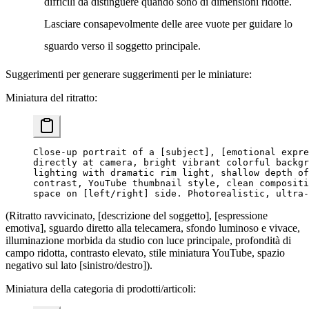
difficili da distinguere quando sono di dimensioni ridotte.
Lasciare consapevolmente delle aree vuote per guidare lo
sguardo verso il soggetto principale.
Suggerimenti per generare suggerimenti per le miniature:
Miniatura del ritratto:
Close-up portrait of a [subject], [emotional expre
directly at camera, bright vibrant colorful backgr
lighting with dramatic rim light, shallow depth of
contrast, YouTube thumbnail style, clean compositi
space on [left/right] side. Photorealistic, ultra-
(Ritratto ravvicinato, [descrizione del soggetto], [espressione
emotiva], sguardo diretto alla telecamera, sfondo luminoso e vivace,
illuminazione morbida da studio con luce principale, profondità di
campo ridotta, contrasto elevato, stile miniatura YouTube, spazio
negativo sul lato [sinistro/destro]).
Miniatura della categoria di prodotti/articoli: