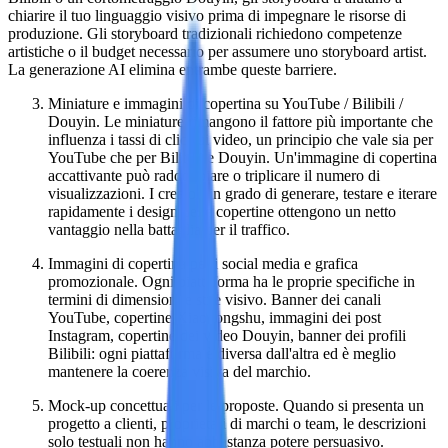
chiarire il tuo linguaggio visivo prima di impegnare le risorse di
produzione. Gli storyboard tradizionali richiedono competenze
artistiche o il budget necessario per assumere uno storyboard artist.
La generazione AI elimina entrambe queste barriere.
Miniature e immagini di copertina su YouTube / Bilibili /
Douyin. Le miniature rimangono il fattore più importante che
influenza i tassi di clic sui video, un principio che vale sia per
YouTube che per Bilibili e Douyin. Un'immagine di copertina
accattivante può raddoppiare o triplicare il numero di
visualizzazioni. I creatori in grado di generare, testare e iterare
rapidamente i design delle copertine ottengono un netto
vantaggio nella battaglia per il traffico.
Immagini di copertina per i social media e grafica
promozionale. Ogni piattaforma ha le proprie specifiche in
termini di dimensioni e stile visivo. Banner dei canali
YouTube, copertine Xiaohongshu, immagini dei post
Instagram, copertine dei video Douyin, banner dei profili
Bilibili: ogni piattaforma è diversa dall'altra ed è meglio
mantenere la coerenza visiva del marchio.
Mock-up concettuali per le proposte. Quando si presenta un
progetto a clienti, proprietari di marchi o team, le descrizioni
solo testuali non hanno abbastanza potere persuasivo.