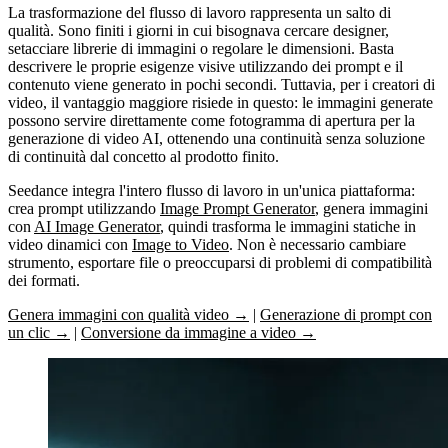
La trasformazione del flusso di lavoro rappresenta un salto di
qualità. Sono finiti i giorni in cui bisognava cercare designer,
setacciare librerie di immagini o regolare le dimensioni. Basta
descrivere le proprie esigenze visive utilizzando dei prompt e il
contenuto viene generato in pochi secondi. Tuttavia, per i creatori di
video, il vantaggio maggiore risiede in questo:
le immagini generate
possono servire direttamente come fotogramma di apertura per la
generazione di video AI
, ottenendo una continuità senza soluzione
di continuità dal concetto al prodotto finito.
Seedance integra l'intero flusso di lavoro in un'unica piattaforma:
crea prompt utilizzando
Image Prompt Generator
, genera immagini
con
AI Image Generator
, quindi trasforma le immagini statiche in
video dinamici con
Image to Video
. Non è necessario cambiare
strumento, esportare file o preoccuparsi di problemi di compatibilità
dei formati.
Genera immagini con qualità video →
|
Generazione di prompt con
un clic →
|
Conversione da immagine a video →