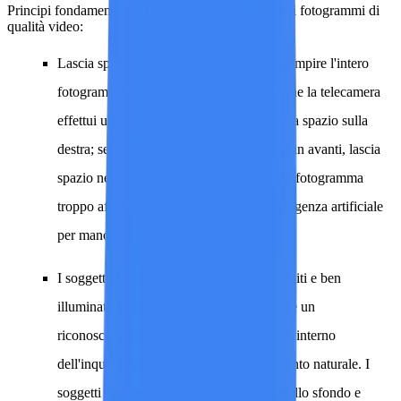
Principi fondamentali per la progettazione dei primi fotogrammi di
qualità video:
Lascia spazio per i movimenti.
Evita di riempire l'intero
fotogramma con il soggetto. Se desideri che la telecamera
effettui una panoramica verso destra, lascia spazio sulla
destra; se desideri che il soggetto si sposti in avanti, lascia
spazio nella direzione del movimento. Un fotogramma
troppo affollato non lascia spazio all'intelligenza artificiale
per manovrare.
I soggetti devono essere chiaramente definiti e ben
illuminati.
L'intelligenza artificiale richiede un
riconoscimento accurato degli elementi all'interno
dell'inquadratura per generare un movimento naturale. I
soggetti con contorni netti, ben separati dallo sfondo e