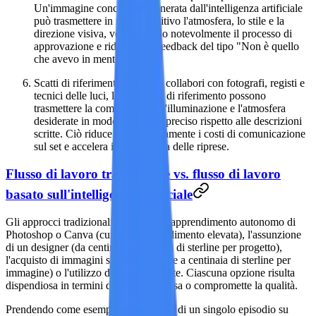
Un'immagine concettuale generata dall'intelligenza artificiale
può trasmettere in modo intuitivo l'atmosfera, lo stile e la
direzione visiva, velocizzando notevolmente il processo di
approvazione e riducendo i feedback del tipo "Non è quello
che avevo in mente".
Scatti di riferimento. Quando collabori con fotografi, registi e
tecnici delle luci, le immagini di riferimento possono
trasmettere la composizione, l'illuminazione e l'atmosfera
desiderate in modo molto più preciso rispetto alle descrizioni
scritte. Ciò riduce significativamente i costi di comunicazione
sul set e accelera il programma delle riprese.
Flusso di lavoro tradizionale vs. flusso di lavoro
basato sull'intelligenza artificiale
Gli
approcci tradizionali
prevedono l'apprendimento autonomo di
Photoshop o Canva (curva di apprendimento elevata), l'assunzione
di un designer (da centinaia a migliaia di sterline per progetto),
l'acquisto di immagini stock (da decine a centinaia di sterline per
immagine) o l'utilizzo di risorse gratuite. Ciascuna opzione risulta
dispendiosa in termini di tempo, costosa o compromette la qualità.
Prendendo come esempio il contenuto di un singolo episodio su