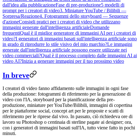
dall'idea alla pubblicazione
Fase di pre-produzione
5 modelli di
prompt per i creatori di video
3. Miniature YouTube / Bilibili —
Sorpresa/Reazione
4. Fotogrammi dello storyboard — Sequenze
d'azione
Consigli pratici per i creatori di video che utilizzano
immagini generate dall'intelligenza artificiale
Domande
frequenti
Qual è il miglior generatore di immagini AI per i creatori di
video?
I generatori di immagini basati sull'intelligenza artificiale sono
in grado di riprodurre lo stile visivo del mio marchio?
Le immagini
generate dall'intelligenza artificiale possono essere utilizzate nei
video commerciali?
Qual è il processo completo dalle immagini AI ai
video AI?
Inizia a generare immagini per il tuo prossimo video
In breve
I creatori di video fanno affidamento sulle immagini in ogni fase
della produzione: fotogrammi di riferimento per la generazione di
video con l'IA, storyboard per la pianificazione della pre-
produzione, miniature per YouTube/Bilibili, immagini di copertina
per le piattaforme social, concept art per le proposte e scatti di
riferimento per le riprese dal vivo. In passato, ciò richiedeva ore di
lavoro su Photoshop o centinaia di sterline pagate ai designer; ora,
con i generatori di immagini basati sull'IA, tutto viene fatto in pochi
minuti.