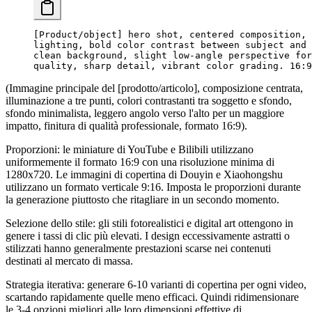
[Product/object] hero shot, centered composition, 
lighting, bold color contrast between subject and 
clean background, slight low-angle perspective for
quality, sharp detail, vibrant color grading. 16:9
(Immagine principale del [prodotto/articolo], composizione centrata,
illuminazione a tre punti, colori contrastanti tra soggetto e sfondo,
sfondo minimalista, leggero angolo verso l'alto per un maggiore
impatto, finitura di qualità professionale, formato 16:9).
Proporzioni
: le miniature di YouTube e Bilibili utilizzano
uniformemente il formato 16:9 con una risoluzione minima di
1280x720. Le immagini di copertina di Douyin e Xiaohongshu
utilizzano un formato verticale 9:16. Imposta le proporzioni durante
la generazione piuttosto che ritagliare in un secondo momento.
Selezione dello stile
: gli stili fotorealistici e digital art ottengono in
genere i tassi di clic più elevati. I design eccessivamente astratti o
stilizzati hanno generalmente prestazioni scarse nei contenuti
destinati al mercato di massa.
Strategia iterativa
: generare 6-10 varianti di copertina per ogni video,
scartando rapidamente quelle meno efficaci. Quindi ridimensionare
le 3-4 opzioni migliori alle loro dimensioni effettive di