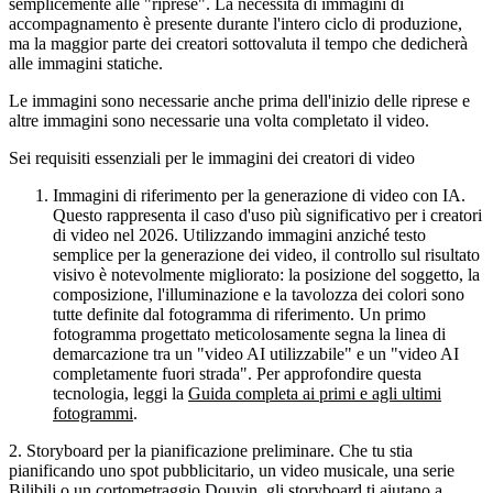
semplicemente alle "riprese".
La necessità di immagini di
accompagnamento è presente durante l'intero ciclo di produzione,
ma la maggior parte dei creatori sottovaluta il tempo che dedicherà
alle immagini statiche.
Le immagini sono necessarie anche prima dell'inizio delle riprese e
altre immagini sono necessarie una volta completato il video.
Sei requisiti essenziali per le immagini dei creatori di video
Immagini di riferimento per la generazione di video con IA.
Questo rappresenta il caso d'uso più significativo per i creatori
di video nel 2026. Utilizzando immagini anziché testo
semplice per la generazione dei video, il controllo sul risultato
visivo è notevolmente migliorato: la posizione del soggetto, la
composizione, l'illuminazione e la tavolozza dei colori sono
tutte definite dal fotogramma di riferimento. Un primo
fotogramma progettato meticolosamente segna la linea di
demarcazione tra un "video AI utilizzabile" e un "video AI
completamente fuori strada". Per approfondire questa
tecnologia, leggi la
Guida completa ai primi e agli ultimi
fotogrammi
.
2. Storyboard per la pianificazione preliminare.
Che tu stia
pianificando uno spot pubblicitario, un video musicale, una serie
Bilibili o un cortometraggio Douyin, gli storyboard ti aiutano a