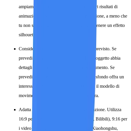
ampiamente illuminati producono i migliori risultati di
animazione. Evita una forte retroilluminazione, a meno che
tu non stia deliberatamente cercando di ottenere un effetto
silhouette.
Considera il movimento della telecamera previsto.
Se
prevedi uno zoom lento, assicurati che il soggetto abbia
dettagli sufficienti per resistere all'ingrandimento. Se
prevedi una panoramica, assicurati che lo sfondo offra un
interesse visivo oltre al soggetto. Anticipa il modello di
movimento quando componi l'inquadratura.
Adatta le proporzioni del video di destinazione.
Utilizza
16:9 per i video in orizzontale (YouTube, Bilibili), 9:16 per
i video in verticale (Douyin, Kuaishou, Xiaohongshu,