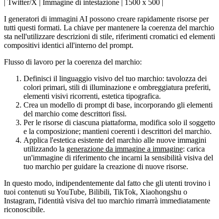
| Twitter/X | Immagine di intestazione | 1500 x 500 |
I generatori di immagini AI possono creare rapidamente risorse per
tutti questi formati. La chiave per mantenere la coerenza del marchio
sta nell'utilizzare descrizioni di stile, riferimenti cromatici ed elementi
compositivi identici all'interno del prompt.
Flusso di lavoro per la coerenza del marchio:
Definisci il linguaggio visivo del tuo marchio: tavolozza dei
colori primari, stili di illuminazione e ombreggiatura preferiti,
elementi visivi ricorrenti, estetica tipografica.
Crea un modello di prompt di base, incorporando gli elementi
del marchio come descrittori fissi.
Per le risorse di ciascuna piattaforma, modifica solo il soggetto
e la composizione; mantieni coerenti i descrittori del marchio.
Applica l'estetica esistente del marchio alle nuove immagini
utilizzando la
generazione da immagine a immagine
: carica
un'immagine di riferimento che incarni la sensibilità visiva del
tuo marchio per guidare la creazione di nuove risorse.
In questo modo, indipendentemente dal fatto che gli utenti trovino i
tuoi contenuti su YouTube, Bilibili, TikTok, Xiaohongshu o
Instagram, l'identità visiva del tuo marchio rimarrà immediatamente
riconoscibile.