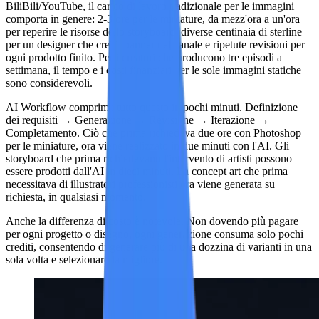
BiliBili/YouTube, il carico di lavoro tradizionale per le immagini
comporta in genere: 2-3 ore per le miniature, da mezz'ora a un'ora
per reperire le risorse dello storyboard, diverse centinaia di sterline
per un designer che crei il banner del canale e ripetute revisioni per
ogni prodotto finito. Per i creatori che producono tre episodi a
settimana, il tempo e i costi finanziari per le sole immagini statiche
sono considerevoli.
AI Workflow
comprime tutto questo in pochi minuti. Definizione
dei requisiti → Generazione → Revisione → Iterazione →
Completamento. Ciò che prima richiedeva due ore con Photoshop
per le miniature, ora viene realizzato in due minuti con l'AI. Gli
storyboard che prima richiedevano l'intervento di artisti possono
essere prodotti dall'AI in dieci minuti. La concept art che prima
necessitava di illustratori professionisti ora viene generata su
richiesta, in qualsiasi momento.
Anche la differenza di costo è notevole. Non dovendo più pagare
per ogni progetto o disegno, ogni generazione consuma solo pochi
crediti, consentendo di generare più di una dozzina di varianti in una
sola volta e selezionare la migliore.