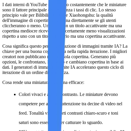
I dati interni di YouTube dimostrano costantemente che le miniature
sono il fattore principale che influenza i tassi di clic. Lo stesso
principio vale per Bilibili, Douyin e Xiaohongshu: la qualità
dell'immagine di copertina determina direttamente se gli utenti
cliccheranno o meno. Un video con un titolo accattivante ma una
copertina mediocre riceverà quasi certamente meno visualizzazioni
rispetto a uno con un titolo ordinario ma una copertina accattivante.
Cosa significa questo per la generazione di immagini tramite IA?
La
chiave per una buona copertina sta nella rapida iterazione.
I migliori
creatori non pubblicano mai una sola copertina. Generano più
opzioni, le confrontano, le testano e cambiano copertina in base ai
dati. I generatori di immagini tramite IA accelerano questo ciclo di
iterazione di un ordine di grandezza.
Cosa rende una miniatura/copertina efficace:
Colori vivaci e ad alto contrasto.
Le miniature devono
competere per attirare l'attenzione tra decine di video nel
feed. Tonalità vivaci, forti contrasti chiaro-scuro e toni
saturi sono essenziali per catturare lo sguardo.