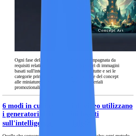
Ogni fase della produzione video è accompagnata da
requisiti relativi alle immagini. I generatori di immagini
basati sull'intelligenza artificiale coprono tutte e sei le
categorie principali, dallo sviluppo iniziale del concept
alle miniature di post-produzione e ai materiali
promozionali.
6 modi in cui i creatori di video utilizzano
i generatori di immagini basati
sull'intelligenza artificiale
Quelle che seguono non sono applicazioni ipotetiche; ogni metodo