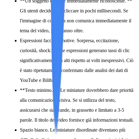
**Un soggetto chiaro e immediatamente riconoscibile. **
Gli utenti decidono se cliccare in pochi millisecondi. Se
l'immagine di copertina non comunica immediatamente il
tema del video, passeranno oltre.
Espressioni facciali emotive.
Sorpresa, eccitazione,
curiosità, shock: queste espressioni generano tassi di clic
significativamente più alti rispetto ai volti inespressivi. Ciò
è stato ripetutamente confermato dalle analisi dei dati di
YouTube e Bilibili.
**Testo minimo. ** Le miniature dovrebbero dare priorità
alla comunicazione visiva. Se si utilizza del testo,
assicurarsi che sia grande, in grassetto e limitato a 3-5
parole. Il titolo del video fornisce già informazioni testuali.
Spazio bianco.
Le miniature disordinate diventano più