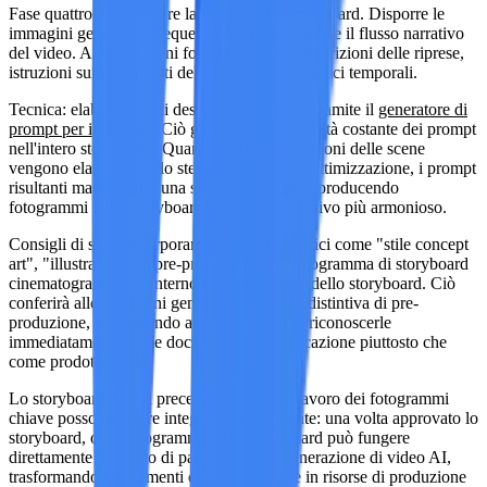
Fase quattro: organizzare la griglia dello storyboard. Disporre le
immagini generate in sequenza per rappresentare il flusso narrativo
del video. Annotare ogni fotogramma con descrizioni delle riprese,
istruzioni sui movimenti della telecamera e codici temporali.
Tecnica
: elaborare ogni descrizione di scena tramite il
generatore di
prompt per immagini
. Ciò garantisce una qualità costante dei prompt
nell'intero storyboard. Quando tutte le descrizioni delle scene
vengono elaborate dallo stesso strumento di ottimizzazione, i prompt
risultanti mantengono una struttura unificata, producendo
fotogrammi dello storyboard con uno stile visivo più armonioso.
Consigli di stile
: Incorporare descrittori stilistici come "stile concept
art", "illustrazione di pre-produzione" o "fotogramma di storyboard
cinematografico" all'interno dei fotogrammi dello storyboard. Ciò
conferirà alle immagini generate un'estetica distintiva di pre-
produzione, consentendo ai collaboratori di riconoscerle
immediatamente come documenti di pianificazione piuttosto che
come prodotti finali.
Lo storyboard AI e il precedente flusso di lavoro dei fotogrammi
chiave possono essere integrati perfettamente: una volta approvato lo
storyboard, ogni fotogramma dello storyboard può fungere
direttamente da punto di partenza per la generazione di video AI,
trasformando i documenti di pianificazione in risorse di produzione