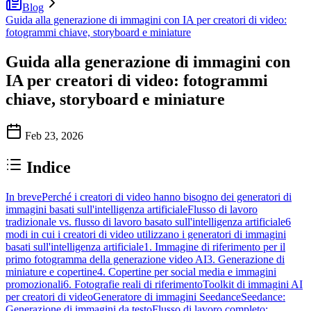
Blog
Guida alla generazione di immagini con IA per creatori di video:
fotogrammi chiave, storyboard e miniature
Guida alla generazione di immagini con
IA per creatori di video: fotogrammi
chiave, storyboard e miniature
Feb 23, 2026
Indice
In breve
Perché i creatori di video hanno bisogno dei generatori di
immagini basati sull'intelligenza artificiale
Flusso di lavoro
tradizionale vs. flusso di lavoro basato sull'intelligenza artificiale
6
modi in cui i creatori di video utilizzano i generatori di immagini
basati sull'intelligenza artificiale
1. Immagine di riferimento per il
primo fotogramma della generazione video AI
3. Generazione di
miniature e copertine
4. Copertine per social media e immagini
promozionali
6. Fotografie reali di riferimento
Toolkit di immagini AI
per creatori di video
Generatore di immagini Seedance
Seedance:
Generazione di immagini da testo
Flusso di lavoro completo: