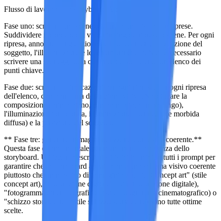
Flusso di lavoro dello storyboard AI:
Fase uno: scrivere una sceneggiatura o una lista delle riprese.
Suddividere il concept del video in singole riprese o scene. Per ogni
ripresa, annotare l'angolazione della telecamera, la posizione del
soggetto, l'illuminazione e le azioni principali. Non è necessario
scrivere una sceneggiatura completa: è sufficiente un elenco dei
punti chiave.
Fase due: scrivere le indicazioni per ogni ripresa.
Per ogni ripresa
dell'elenco, comporre una descrizione visiva. Specificare la
composizione (primo piano, campo medio, campo lungo),
l'illuminazione (ora dorata, illuminazione laterale, luce morbida
diffusa) e la posizione del soggetto.
** Fase tre: generare immagini utilizzando uno stile coerente.**
Questa fase è fondamentale per mantenere la coerenza dello
storyboard. Utilizzare descrittori stilistici identici in tutti i prompt per
garantire che lo storyboard appaia come uno schema visivo coerente
piuttosto che un mosaico di immagini casuali. "Concept art" (stile
concept art), "illustrazione digitale" (stile illustrazione digitale),
"fotogramma cinematografico" (stile fotogramma cinematografico) o
"schizzo storyboard" (stile schizzo storyboard) sono tutte ottime
scelte.