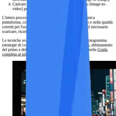
Caricare il primo fotogramma soddisfacente su [image-to-
video] per generare il video clip.
L'intero processo viene completato all'interno di un'unica
piattaforma, con le immagini generate già nel formato e nella qualità
corretti per l'uso diretto nella produzione video. Non è necessario
scaricare, ricaricare o convertire il formato.
Le tecniche avanzate per la progettazione del primo fotogramma
(strategie di composizione, progettazione del soggetto, abbinamento
del primo e dell'ultimo fotogramma) sono disponibili nella
Guida
completa al primo e all'ultimo fotogramma
.