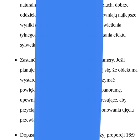
naturalny ruch. Obiekty o ostrych krawędziach, dobrze
oddzielone od tła i dobrze oświetlone zapewniają najlepsze
wyniki animacji. Należy unikać silnego oświetlenia
tylnego, chyba że celowo dążysz do uzyskania efektu
sylwetki.
Zastanów się nad zamierzonym ruchem kamery.
Jeśli
planujesz powolne powiększanie, upewnij się, że obiekt ma
wystarczającą ilość szczegółów, aby wytrzymać
powiększenie. Jeśli zamierzasz wykonać panoramę,
upewnij się, że tło jest wystarczająco interesujące, aby
przyciągało uwagę widza. Podczas komponowania ujęcia
przewiduj wzorzec ruchu.
Dopasuj proporcje docelowego filmu.
Użyj proporcji 16:9