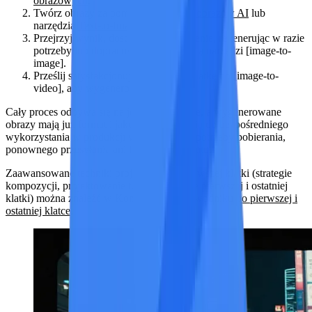
obrazowych
.
Twórz obrazy za pomocą
generatora obrazów AI
lub
narzędzia
Text-to-Image
.
Przejrzyj wynik, dostosowując polecenie, regenerując w razie
potrzeby lub dopracowując za pomocą narzędzi [image-to-
image].
Prześlij satysfakcjonującą pierwszą klatkę do [image-to-
video], aby wygenerować klip wideo.
Cały proces odbywa się na jednej platformie, a wygenerowane
obrazy mają już format i jakość odpowiednią do bezpośredniego
wykorzystania w produkcji wideo. Nie ma potrzeby pobierania,
ponownego przesyłania ani konwersji formatu.
Zaawansowane techniki projektowania pierwszej klatki (strategie
kompozycji, projektowanie tematu, łączenie pierwszej i ostatniej
klatki) można znaleźć w
Kompletnym przewodniku po pierwszej i
ostatniej klatce
.