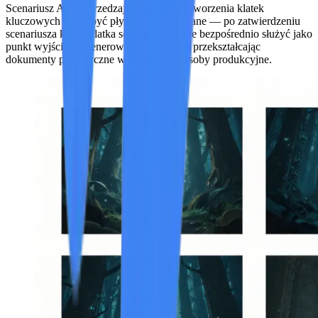
Scenariusz AI i poprzedzający go proces tworzenia klatek
kluczowych mogą być płynnie zintegrowane — po zatwierdzeniu
scenariusza każda klatka scenariusza może bezpośrednio służyć jako
punkt wyjścia do generowania wideo AI, przekształcając
dokumenty planistyczne w namacalne zasoby produkcyjne.