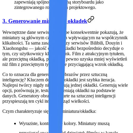
zapewniają spójność wizualną storyboardu jako
zintegrowanego rozwiązania projektowego.
3. Generowanie miniatur i okładek
Wewnętrzne dane serwisu YouTube konsekwentnie pokazują, że
miniatury są głównym czynnikiem wpływającym na współczynnik
klikalności. Ta sama zasada dotyczy serwisów Bilibili, Douyin i
Xiaohongshu — jakość obrazu okładki bezpośrednio decyduje o
tym, czy użytkownicy klikną w link. Film z atrakcyjnym tytułem,
ale przeciętną okładką, prawie na pewno uzyska mniej wyświetleń
niż film z przeciętnym tytułem, ale przyciągającą wzrok okładką.
Co to oznacza dla generowania obrazów przez sztuczną
inteligencję?
Kluczem do dobrej okładki jest szybka iteracja.
Najlepsi twórcy nigdy nie publikują jednej okładki. Generują wiele
opcji, porównują je, testują i zmieniają okładki na podstawie
danych. Generatory obrazów oparte na sztucznej inteligencji
przyspieszają ten cykl iteracji o rząd wielkości.
Czym charakteryzuje się dobra miniatura/okładka:
Wyraziste, kontrastowe kolory.
Miniatury muszą
przyciągać uwagę wśród dziesiątek filmów w kanale.