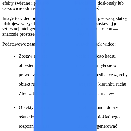
efekty świetlne i paletę kolorów – wynik może być doskonały lub
całkowicie odmienny od tego, co sobie wyobrażałeś.
Image-to-video odwraca tę zależność. Dostarczając pierwszą klatkę,
blokujesz wszystkie elementy wizualne obrazu, pozostawiając
sztucznej inteligencji wyłącznie zadanie generowania ruchu —
znacznie prostsze i łatwiejsze do kontrolowania.
Podstawowe zasady projektowania pierwszych klatek wideo:
Zostaw miejsce na ruch.
Nie wypełniaj całego kadru
obiektem. Jeśli chcesz, żeby kamera przesunęła się w
prawo, zostaw miejsce po prawej stronie; jeśli chcesz, żeby
obiekt ruszył do przodu, zostaw miejsce w kierunku ruchu.
Zbyt zatłoczony kadr nie daje AI miejsca na manewr.
Obiekty powinny być wyraźnie zdefiniowane i dobrze
oświetlone.
Sztuczna inteligencja wymaga dokładnego
rozpoznania elementów w kadrze, aby wygenerować