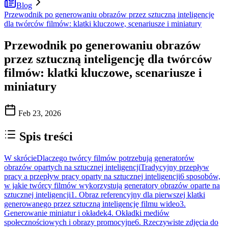
Blog
Przewodnik po generowaniu obrazów przez sztuczną inteligencję
dla twórców filmów: klatki kluczowe, scenariusze i miniatury
Przewodnik po generowaniu obrazów
przez sztuczną inteligencję dla twórców
filmów: klatki kluczowe, scenariusze i
miniatury
Feb 23, 2026
Spis treści
W skrócie
Dlaczego twórcy filmów potrzebują generatorów
obrazów opartych na sztucznej inteligencji
Tradycyjny przepływ
pracy a przepływ pracy oparty na sztucznej inteligencji
6 sposobów,
w jakie twórcy filmów wykorzystują generatory obrazów oparte na
sztucznej inteligencji
1. Obraz referencyjny dla pierwszej klatki
generowanego przez sztuczną inteligencję filmu wideo
3.
Generowanie miniatur i okładek
4. Okładki mediów
społecznościowych i obrazy promocyjne
6. Rzeczywiste zdjęcia do