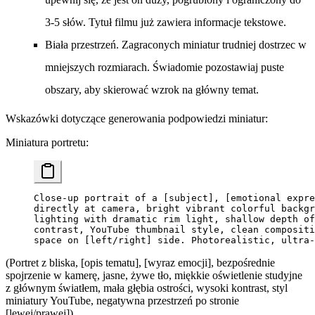
3-5 słów. Tytuł filmu już zawiera informacje tekstowe.
Biała przestrzeń.
Zagraconych miniatur trudniej dostrzec w
mniejszych rozmiarach. Świadomie pozostawiaj puste
obszary, aby skierować wzrok na główny temat.
Wskazówki dotyczące generowania podpowiedzi miniatur:
Miniatura portretu:
Close-up portrait of a [subject], [emotional expre
directly at camera, bright vibrant colorful backgr
lighting with dramatic rim light, shallow depth of
contrast, YouTube thumbnail style, clean compositi
space on [left/right] side. Photorealistic, ultra-
(Portret z bliska, [opis tematu], [wyraz emocji], bezpośrednie
spojrzenie w kamerę, jasne, żywe tło, miękkie oświetlenie studyjne
z głównym światłem, mała głębia ostrości, wysoki kontrast, styl
miniatury YouTube, negatywna przestrzeń po stronie
[lewej/prawej]).