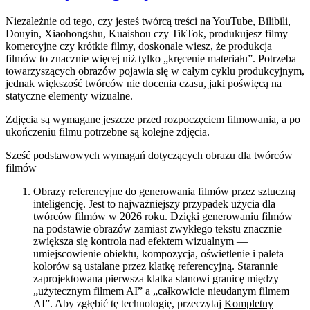
Niezależnie od tego, czy jesteś twórcą treści na YouTube, Bilibili,
Douyin, Xiaohongshu, Kuaishou czy TikTok, produkujesz filmy
komercyjne czy krótkie filmy, doskonale wiesz, że
produkcja
filmów to znacznie więcej niż tylko „kręcenie materiału”.
Potrzeba
towarzyszących obrazów pojawia się w całym cyklu produkcyjnym,
jednak większość twórców nie docenia czasu, jaki poświęcą na
statyczne elementy wizualne.
Zdjęcia są wymagane jeszcze przed rozpoczęciem filmowania, a po
ukończeniu filmu potrzebne są kolejne zdjęcia.
Sześć podstawowych wymagań dotyczących obrazu dla twórców
filmów
Obrazy referencyjne do generowania filmów przez sztuczną
inteligencję. Jest to najważniejszy przypadek użycia dla
twórców filmów w 2026 roku. Dzięki generowaniu filmów
na podstawie obrazów zamiast zwykłego tekstu znacznie
zwiększa się kontrola nad efektem wizualnym —
umiejscowienie obiektu, kompozycja, oświetlenie i paleta
kolorów są ustalane przez klatkę referencyjną. Starannie
zaprojektowana pierwsza klatka stanowi granicę między
„użytecznym filmem AI” a „całkowicie nieudanym filmem
AI”. Aby zgłębić tę technologię, przeczytaj
Kompletny