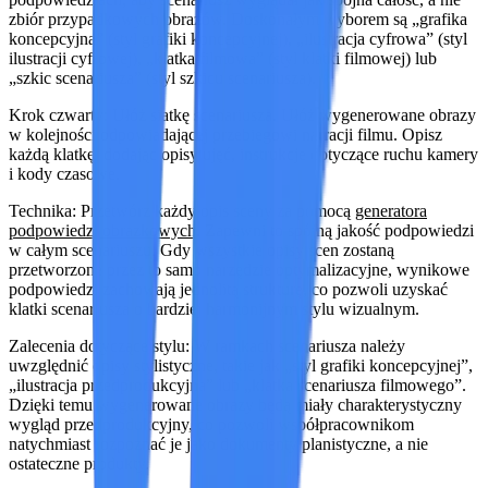
zbiór przypadkowych obrazów. Doskonałym wyborem są „grafika
koncepcyjna” (styl grafiki koncepcyjnej), „ilustracja cyfrowa” (styl
ilustracji cyfrowej), „klatka filmowa” (styl klatki filmowej) lub
„szkic scenariusza” (styl szkicu scenariusza).
Krok czwarty: Ułóż siatkę scenariusza. Ułóż wygenerowane obrazy
w kolejności odpowiadającej przebiegowi narracji filmu. Opisz
każdą klatkę, dodając opisy ujęć, instrukcje dotyczące ruchu kamery
i kody czasowe.
Technika
: Przetwórz każdy opis sceny za pomocą
generatora
podpowiedzi obrazkowych
. Zapewni to spójną jakość podpowiedzi
w całym scenariuszu. Gdy wszystkie opisy scen zostaną
przetworzone przez to samo narzędzie optymalizacyjne, wynikowe
podpowiedzi zachowają jednolitą strukturę, co pozwoli uzyskać
klatki scenariusza o bardziej harmonijnym stylu wizualnym.
Zalecenia dotyczące stylu
: W ramkach scenariusza należy
uwzględnić opisy stylistyczne, takie jak „styl grafiki koncepcyjnej”,
„ilustracja przedprodukcyjna” lub „klatka scenariusza filmowego”.
Dzięki temu wygenerowane obrazy będą miały charakterystyczny
wygląd przedprodukcyjny, co pozwoli współpracownikom
natychmiast rozpoznać je jako dokumenty planistyczne, a nie
ostateczne produkty.