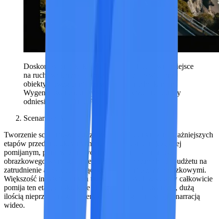
Doskonały projekt klatek kluczowych zapewni miejsce
na ruch, wykorzysta wyraźne, dobrze oświetlone
obiekty i uwzględni przewidywane ruchy kamery.
Wygenerowane obrazy służą jako wizualne punkty
odniesienia dla filmu AI.
Scenariusz AI
Tworzenie scenariusza obrazkowego jest jednym z najważniejszych
etapów przedprodukcyjnych, ale jednocześnie najczęściej
pomijanym, ponieważ tradycyjne tworzenie scenariusza
obrazkowego wymaga umiejętności artystycznych lub budżetu na
zatrudnienie artysty zajmującego się scenariuszami obrazkowymi.
Większość indywidualnych twórców i małych zespołów całkowicie
pomija ten etap, co skutkuje chaotycznym filmowaniem, dużą
ilością nieprzydatnego materiału filmowego i niespójną narracją
wideo.