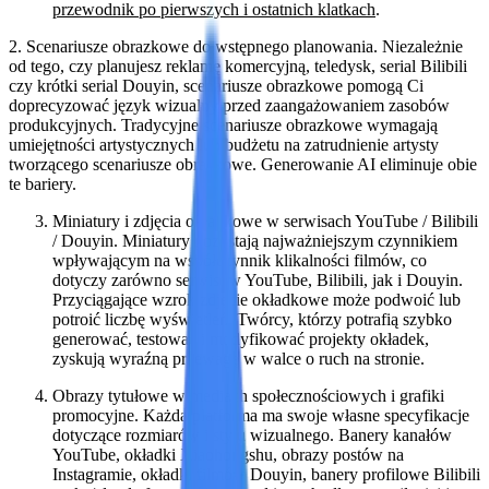
przewodnik po pierwszych i ostatnich klatkach
.
2. Scenariusze obrazkowe do wstępnego planowania.
Niezależnie
od tego, czy planujesz reklamę komercyjną, teledysk, serial Bilibili
czy krótki serial Douyin, scenariusze obrazkowe pomogą Ci
doprecyzować język wizualny przed zaangażowaniem zasobów
produkcyjnych. Tradycyjne scenariusze obrazkowe wymagają
umiejętności artystycznych lub budżetu na zatrudnienie artysty
tworzącego scenariusze obrazkowe. Generowanie AI eliminuje obie
te bariery.
Miniatury i zdjęcia okładkowe w serwisach YouTube / Bilibili
/ Douyin. Miniatury pozostają najważniejszym czynnikiem
wpływającym na współczynnik klikalności filmów, co
dotyczy zarówno serwisów YouTube, Bilibili, jak i Douyin.
Przyciągające wzrok zdjęcie okładkowe może podwoić lub
potroić liczbę wyświetleń. Twórcy, którzy potrafią szybko
generować, testować i modyfikować projekty okładek,
zyskują wyraźną przewagę w walce o ruch na stronie.
Obrazy tytułowe w mediach społecznościowych i grafiki
promocyjne. Każda platforma ma swoje własne specyfikacje
dotyczące rozmiarów i stylu wizualnego. Banery kanałów
YouTube, okładki Xiaohongshu, obrazy postów na
Instagramie, okładki filmów Douyin, banery profilowe Bilibili