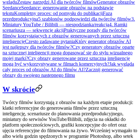
wglądu
Zestaw narzędzi AI dla twórców filmów
Generator obrazów
Seedance
Seedance: generowanie obrazów na podstawie
tekstu
Kompletny proces: od pomysłu do publikacji
Faza
przedprodukcyjna
5 szablonów podpowiedzi dla twórców filmów
3.
Miniatury YouTube / Bilibili — niespodzianka/reakcja
4. Ramki
scenariusza — sekwencje akcji
Praktyczne porady dla twórców
filmów korzystających z obrazów generowanych przez sztuczną
inteligencję
Często zadawane pytania
Który generator obrazów AI
jest najlepszy dla twórców filmów?
Czy generatory obrazów oparte
na sztucznej inteligencji mogą dopasować się do stylu wizualnego
mojej marki?
Czy obrazy generowane przez sztuczną inteligencję
mogą być wykorzystywane w filmach komercyjnych?
Jak wygląda
cały proces od obrazów AI do filmów AI?
Zacznij generować
obrazy do swojego następnego filmu
W skrócie
Twórcy filmów korzystają z obrazów na każdym etapie produkcji:
klatki referencyjne do generowania filmów przez sztuczną
inteligencję, scenariusze do planowania przedprodukcyjnego,
miniatury do serwisów YouTube/Bilibili, zdjęcia na okładki do
platform społecznościowych, grafiki koncepcyjne do ofert oraz
ujęcia referencyjne do filmowania na żywo. Wcześniej wymagało to
albo wielu godzin spędzonych w programie Photoshop, albo setek