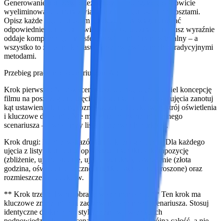
Generowanie obrazów przez sztuczną inteligencję całkowicie
wyeliminowało bariery związane z umiejętnościami i kosztami.
Opisz każde ujęcie prostym językiem, aby wygenerować
odpowiednie odniesienia wizualne. Ostateczny scenariusz wyraźnie
oddaje kompozycję, atmosferę oświetlenia i rytm wizualny – a
wszystko to za ułamek czasu i kosztów związanych z tradycyjnymi
metodami.
Przebieg pracy nad scenariuszem AI:
Krok pierwszy: Napisz scenariusz lub listę ujęć. Podziel koncepcję
filmu na poszczególne ujęcia lub sceny. Dla każdego ujęcia zanotuj
kąt ustawienia kamery, rozmieszczenie obiektów, nastrój oświetlenia
i kluczowe działania. Nie ma potrzeby tworzenia pełnego
scenariusza — wystarczy lista kluczowych punktów.
Krok drugi: Napisz wskazówki dla każdego ujęcia.
Dla każdego
ujęcia z listy skomponuj opis wizualny. Określ kompozycję
(zbliżenie, ujęcie średnie, ujęcie szerokie), oświetlenie (złota
godzina, oświetlenie boczne, miękkie światło rozproszone) oraz
rozmieszczenie obiektów.
** Krok trzeci: Twórz obrazy w spójnym stylu.** Ten krok ma
kluczowe znaczenie dla zachowania spójności scenariusza. Stosuj
identyczne deskryptory stylistyczne we wszystkich
podpowiedziach, aby scenariusz wyglądał jak spójna całość, a nie