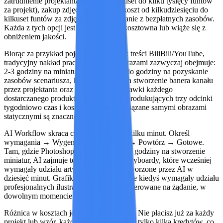
zatrudnienie projektanta (koszt od kilkuset do kilku tysięcy funtów
za projekt), zakup zdjęć stockowych (koszt od kilkudziesięciu do
kilkuset funtów za zdjęcie) lub korzystanie z bezpłatnych zasobów.
Każda z tych opcji jest czasochłonna, kosztowna lub wiąże się z
obniżeniem jakości.
Biorąc za przykład pojedynczy odcinek treści BiliBili/YouTube,
tradycyjny nakład pracy związany z obrazami zazwyczaj obejmuje:
2-3 godziny na miniatury, pół godziny do godziny na pozyskanie
zasobów scenariusza, kilkaset funtów na stworzenie banera kanału
przez projektanta oraz wielokrotne poprawki każdego
dostarczanego produktu. Dla twórców produkujących trzy odcinki
tygodniowo czas i koszty finansowe związane samymi obrazami
statycznymi są znaczne.
AI Workflow
skraca cały ten proces do kilku minut. Określ
wymagania → Wygeneruj → Przejrzyj → Powtórz → Gotowe.
Tam, gdzie Photoshop potrzebował dwie godziny na stworzenie
miniatur, AI zajmuje to dwie minuty. Storyboardy, które wcześniej
wymagały udziału artystów, mogą być tworzone przez AI w
dziesięć minut. Grafiki koncepcyjne, które kiedyś wymagały udziału
profesjonalnych ilustratorów, są teraz generowane na żądanie, w
dowolnym momencie.
Różnica w kosztach jest równie znacząca. Nie płacisz już za każdy
projekt lub wzór, każda generacja zużywa tylko kilka kredytów, co