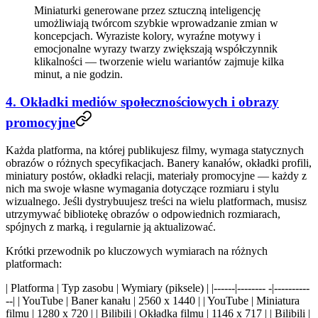
Miniaturki generowane przez sztuczną inteligencję
umożliwiają twórcom szybkie wprowadzanie zmian w
koncepcjach. Wyraziste kolory, wyraźne motywy i
emocjonalne wyrazy twarzy zwiększają współczynnik
klikalności — tworzenie wielu wariantów zajmuje kilka
minut, a nie godzin.
4. Okładki mediów społecznościowych i obrazy
promocyjne
Każda platforma, na której publikujesz filmy, wymaga statycznych
obrazów o różnych specyfikacjach. Banery kanałów, okładki profili,
miniatury postów, okładki relacji, materiały promocyjne — każdy z
nich ma swoje własne wymagania dotyczące rozmiaru i stylu
wizualnego. Jeśli dystrybuujesz treści na wielu platformach, musisz
utrzymywać bibliotekę obrazów o odpowiednich rozmiarach,
spójnych z marką, i regularnie ją aktualizować.
Krótki przewodnik po kluczowych wymiarach na różnych
platformach:
| Platforma | Typ zasobu | Wymiary (piksele) | |------|-------- -|----------
--| | YouTube | Baner kanału | 2560 x 1440 | | YouTube | Miniatura
filmu | 1280 x 720 | | Bilibili | Okładka filmu | 1146 x 717 | | Bilibili |