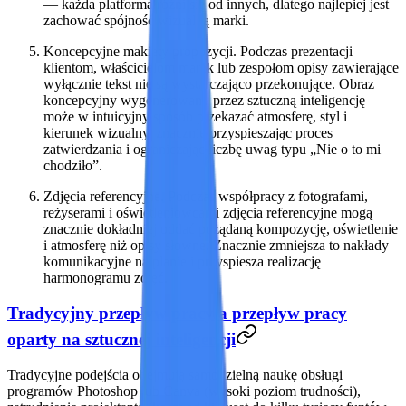
— każda platforma różni się od innych, dlatego najlepiej jest
zachować spójność wizualną marki.
Koncepcyjne makiety propozycji. Podczas prezentacji
klientom, właścicielom marek lub zespołom opisy zawierające
wyłącznie tekst nie są wystarczająco przekonujące. Obraz
koncepcyjny wygenerowany przez sztuczną inteligencję
może w intuicyjny sposób przekazać atmosferę, styl i
kierunek wizualny, znacznie przyspieszając proces
zatwierdzania i ograniczając liczbę uwag typu „Nie o to mi
chodziło”.
Zdjęcia referencyjne. Podczas współpracy z fotografami,
reżyserami i oświetleniowcami zdjęcia referencyjne mogą
znacznie dokładniej oddać pożądaną kompozycję, oświetlenie
i atmosferę niż opisy słowne. Znacznie zmniejsza to nakłady
komunikacyjne na planie i przyspiesza realizację
harmonogramu zdjęć.
Tradycyjny przepływ pracy a przepływ pracy
oparty na sztucznej inteligencji
Tradycyjne podejścia
obejmują samodzielną naukę obsługi
programów Photoshop lub Canva (wysoki poziom trudności),