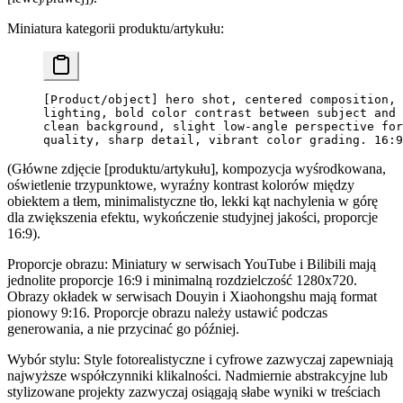
Miniatura kategorii produktu/artykułu:
[Product/object] hero shot, centered composition, 
lighting, bold color contrast between subject and 
clean background, slight low-angle perspective for
quality, sharp detail, vibrant color grading. 16:9
(Główne zdjęcie [produktu/artykułu], kompozycja wyśrodkowana,
oświetlenie trzypunktowe, wyraźny kontrast kolorów między
obiektem a tłem, minimalistyczne tło, lekki kąt nachylenia w górę
dla zwiększenia efektu, wykończenie studyjnej jakości, proporcje
16:9).
Proporcje obrazu
: Miniatury w serwisach YouTube i Bilibili mają
jednolite proporcje 16:9 i minimalną rozdzielczość 1280x720.
Obrazy okładek w serwisach Douyin i Xiaohongshu mają format
pionowy 9:16. Proporcje obrazu należy ustawić podczas
generowania, a nie przycinać go później.
Wybór stylu
: Style fotorealistyczne i cyfrowe zazwyczaj zapewniają
najwyższe współczynniki klikalności. Nadmiernie abstrakcyjne lub
stylizowane projekty zazwyczaj osiągają słabe wyniki w treściach