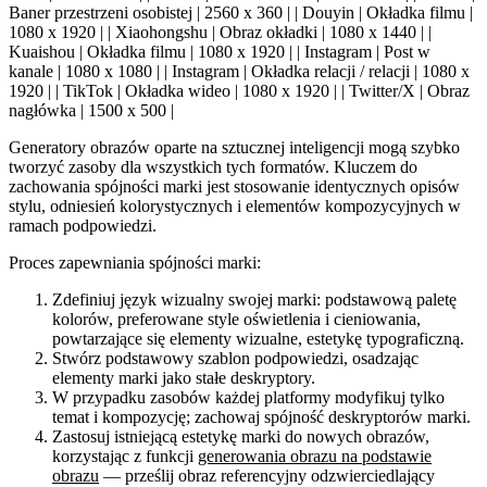
Baner przestrzeni osobistej | 2560 x 360 | | Douyin | Okładka filmu |
1080 x 1920 | | Xiaohongshu | Obraz okładki | 1080 x 1440 | |
Kuaishou | Okładka filmu | 1080 x 1920 | | Instagram | Post w
kanale | 1080 x 1080 | | Instagram | Okładka relacji / relacji | 1080 x
1920 | | TikTok | Okładka wideo | 1080 x 1920 | | Twitter/X | Obraz
nagłówka | 1500 x 500 |
Generatory obrazów oparte na sztucznej inteligencji mogą szybko
tworzyć zasoby dla wszystkich tych formatów. Kluczem do
zachowania spójności marki jest stosowanie identycznych opisów
stylu, odniesień kolorystycznych i elementów kompozycyjnych w
ramach podpowiedzi.
Proces zapewniania spójności marki:
Zdefiniuj język wizualny swojej marki: podstawową paletę
kolorów, preferowane style oświetlenia i cieniowania,
powtarzające się elementy wizualne, estetykę typograficzną.
Stwórz podstawowy szablon podpowiedzi, osadzając
elementy marki jako stałe deskryptory.
W przypadku zasobów każdej platformy modyfikuj tylko
temat i kompozycję; zachowaj spójność deskryptorów marki.
Zastosuj istniejącą estetykę marki do nowych obrazów,
korzystając z funkcji
generowania obrazu na podstawie
obrazu
— prześlij obraz referencyjny odzwierciedlający