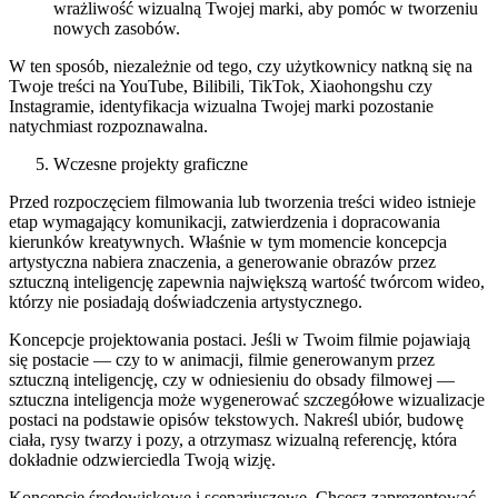
wrażliwość wizualną Twojej marki, aby pomóc w tworzeniu
nowych zasobów.
W ten sposób, niezależnie od tego, czy użytkownicy natkną się na
Twoje treści na YouTube, Bilibili, TikTok, Xiaohongshu czy
Instagramie, identyfikacja wizualna Twojej marki pozostanie
natychmiast rozpoznawalna.
Wczesne projekty graficzne
Przed rozpoczęciem filmowania lub tworzenia treści wideo istnieje
etap wymagający komunikacji, zatwierdzenia i dopracowania
kierunków kreatywnych. Właśnie w tym momencie koncepcja
artystyczna nabiera znaczenia, a generowanie obrazów przez
sztuczną inteligencję zapewnia największą wartość twórcom wideo,
którzy nie posiadają doświadczenia artystycznego.
Koncepcje projektowania postaci.
Jeśli w Twoim filmie pojawiają
się postacie — czy to w animacji, filmie generowanym przez
sztuczną inteligencję, czy w odniesieniu do obsady filmowej —
sztuczna inteligencja może wygenerować szczegółowe wizualizacje
postaci na podstawie opisów tekstowych. Nakreśl ubiór, budowę
ciała, rysy twarzy i pozy, a otrzymasz wizualną referencję, która
dokładnie odzwierciedla Twoją wizję.
Koncepcje środowiskowe i scenariuszowe.
Chcesz zaprezentować