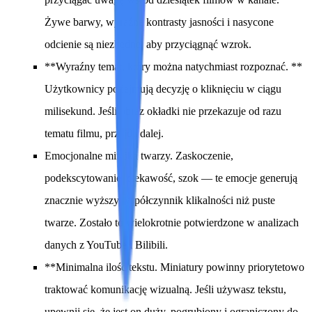
Żywe barwy, wyraźne kontrasty jasności i nasycone
odcienie są niezbędne, aby przyciągnąć wzrok.
**Wyraźny temat, który można natychmiast rozpoznać. **
Użytkownicy podejmują decyzję o kliknięciu w ciągu
milisekund. Jeśli obraz okładki nie przekazuje od razu
tematu filmu, przejdą dalej.
Emocjonalne mimika twarzy.
Zaskoczenie,
podekscytowanie, ciekawość, szok — te emocje generują
znacznie wyższy współczynnik klikalności niż puste
twarze. Zostało to wielokrotnie potwierdzone w analizach
danych z YouTube i Bilibili.
**Minimalna ilość tekstu. Miniatury powinny priorytetowo
traktować komunikację wizualną. Jeśli używasz tekstu,
upewnij się, że jest on duży, pogrubiony i ograniczony do