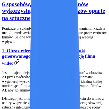
6 sposobów, w jakie twórcy filmów
wykorzystują generatory obrazów oparte
na sztucznej inteligencji
Poniższe przykłady nie są hipotetycznymi zastosowaniami; każda z
metod przedstawia procesy pracy obecnie stosowane przez twórców
filmów. Są one wymienione w kolejności malejącej według
wpływu.
1. Obraz referencyjny dla pierwszej klatki
generowanego przez sztuczną inteligencję filmu
wideo
Jest to najcenniejszy sposób wykorzystania generatorów obrazów
AI przez twórców filmów w 2026 roku. Logika jest prosta:
wygeneruj wysokiej jakości obraz przedstawiający idealną klatkę
otwierającą film, a następnie wprowadź go do generatora filmów
AI, aby go animować.
Dlaczego jest to istotne? Ponieważ generowanie tekstu do wideo z
natury wiąże się z niepewnością. Kiedy opisujesz scenę słowami,
sztuczna inteligencja określa wygląd obiektu, kompozycję sceny,