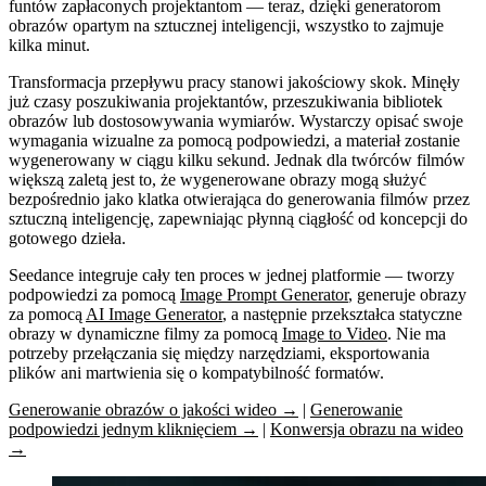
funtów zapłaconych projektantom — teraz, dzięki generatorom
obrazów opartym na sztucznej inteligencji, wszystko to zajmuje
kilka minut.
Transformacja przepływu pracy stanowi jakościowy skok. Minęły
już czasy poszukiwania projektantów, przeszukiwania bibliotek
obrazów lub dostosowywania wymiarów. Wystarczy opisać swoje
wymagania wizualne za pomocą podpowiedzi, a materiał zostanie
wygenerowany w ciągu kilku sekund. Jednak dla twórców filmów
większą zaletą jest to, że
wygenerowane obrazy mogą służyć
bezpośrednio jako klatka otwierająca do generowania filmów przez
sztuczną inteligencję
, zapewniając płynną ciągłość od koncepcji do
gotowego dzieła.
Seedance integruje cały ten proces w jednej platformie — tworzy
podpowiedzi za pomocą
Image Prompt Generator
, generuje obrazy
za pomocą
AI Image Generator
, a następnie przekształca statyczne
obrazy w dynamiczne filmy za pomocą
Image to Video
. Nie ma
potrzeby przełączania się między narzędziami, eksportowania
plików ani martwienia się o kompatybilność formatów.
Generowanie obrazów o jakości wideo →
|
Generowanie
podpowiedzi jednym kliknięciem →
|
Konwersja obrazu na wideo
→