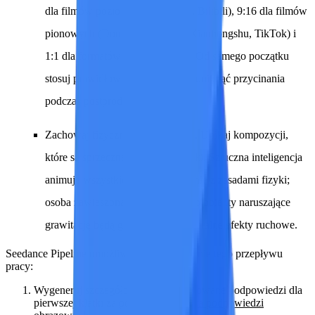
dla filmów poziomych (YouTube, Bilibili), 9:16 dla filmów
pionowych (Douyin, Kuaishou, Xiaohongshu, TikTok) i
1:1 dla formatów kwadratowych. Od samego początku
stosuj prawidłowe proporcje, aby uniknąć przycinania
podczas postprodukcji.
Zachowaj fizyczną wiarygodność.
Unikaj kompozycji,
które są sprzeczne z prawami fizyki. Sztuczna inteligencja
animuje wszystkie elementy zgodnie z zasadami fizyki;
osoba zawieszona w powietrzu lub obiekty naruszające
grawitację będą generować nienaturalne efekty ruchowe.
Seedance Pipeline
umożliwia płynne działanie tego przepływu
pracy:
Wygeneruj szczegółowe, zoptymalizowane podpowiedzi dla
pierwszej klatki za pomocą
generatora podpowiedzi