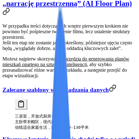
„narrację przestrzenną” (AI Floor Plan)
W przypadku treści dotyczących wnętrz pierwszym krokiem nie
powinno być pośpieszne tworzenie filmu, lecz ustalenie struktury
przestrzeni.
Jeśli ten etap nie zostanie jasno określony, późniejsze ujęcia często
będą „wyglądały dobrze, ale nie oddadzą kluczowych zalet”.
Możesz najpierw skorzystać z
narzędzia do generowania planów
mieszkań opartego na sztucznej inteligencji
, aby szybko
przeanalizować różne warianty rozkładu, a następnie przejść do
etapu wizualizacji.
Zalecane szablony wprowadzania danych
三居室，开放式厨房+客厅，
主卧带衣帽区，现代极简风，
动线适合家庭生活，面积约110-130平米