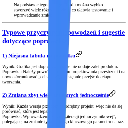
Na podstawie tego samego układu można szybko
stworzyć wiele różnych stylów, co ułatwia testowanie i
wprowadzanie zmian.
Typowe przyczyny niepowodzeń i sugestie
dotyczące poprawek
1) Niejasna fabuła na początku
Wynik:
Grafika jest dopracowana, ale nie oddaje zalet produktu.
Poprawka:
Należy powrócić do etapu projektowania przestrzeni i na
nowo sformułować „cel sceny”, a następnie przejść do etapu
tworzenia.
2) Zmiana zbyt wielu zmiennych jednocześnie
Wynik:
Każda wersja przypomina odrębny projekt, więc nie da się
porównać, która jest lepsza.
Poprawka:
Wprowadzenie zasady „iteracji jednoczynnikowej”,
polegającej na zmianie tylko jednego kluczowego parametru na raz.