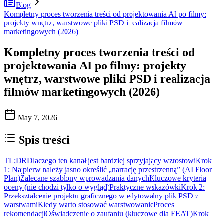
Blog
Kompletny proces tworzenia treści od projektowania AI po filmy:
projekty wnętrz, warstwowe pliki PSD i realizacja filmów
marketingowych (2026)
Kompletny proces tworzenia treści od
projektowania AI po filmy: projekty
wnętrz, warstwowe pliki PSD i realizacja
filmów marketingowych (2026)
May 7, 2026
Spis treści
TL;DR
Dlaczego ten kanał jest bardziej sprzyjający wzrostowi
Krok
1: Najpierw należy jasno określić „narrację przestrzenną” (AI Floor
Plan)
Zalecane szablony wprowadzania danych
Kluczowe kryteria
oceny (nie chodzi tylko o wygląd)
Praktyczne wskazówki
Krok 2:
Przekształcenie projektu graficznego w edytowalny plik PSD z
warstwami
Kiedy warto stosować warstwowanie
Proces
rekomendacji
Oświadczenie o zaufaniu (kluczowe dla EEAT)
Krok