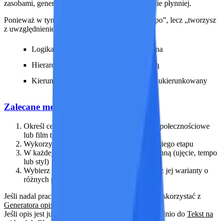
zasobami, generowanie filmów przebiega znacznie płynniej.
Ponieważ w tym momencie nie tworzysz „na ślepo”, lecz „tworzysz
z uwzględnieniem pewnych ograniczeń”:
Logika przestrzeni została jasno określona
Hierarchia wizualna jest już pod kontrolą
Kierunek słów kluczowych jest bardziej ukierunkowany
Zalecane metody realizacji
Określ cel: spot reklamowy, film na media społecznościowe
lub film typu „hero” na stronę docelową
Wykorzystaj kluczowe elementy z poprzedniego etapu
W każdej rundzie zmieniaj tylko jedną zmienną (ujęcie, tempo
lub styl)
Wybierz najlepszą wersję, a następnie stwórz jej warianty o
różnych proporcjach i długościach
Jeśli nadal pracujesz nad opisem, możesz najpierw skorzystać z
Generatora opisów wideo
.
Jeśli opis jest już gotowy, możesz przejść bezpośrednio do
Tekst na