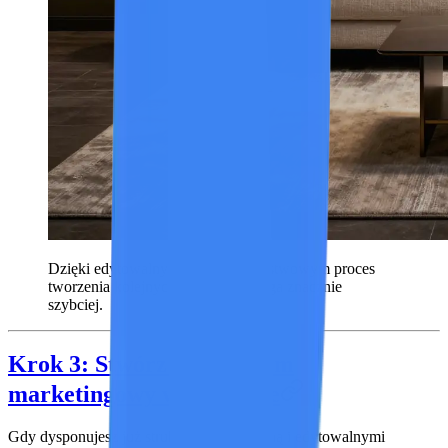
Dzięki edytowalnym zasobom warstwowym proces
tworzenia kolejnych wersji przebiega znacznie
szybciej.
Krok 3: Stwórz gotowy film
marketingowy w Seedance
Gdy dysponujesz już strukturą przestrzenną i edytowalnymi