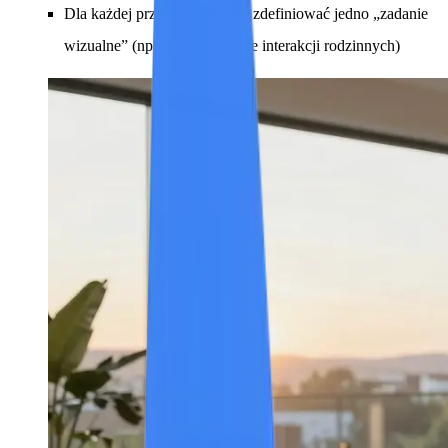
Dla każdej przestrzeni należy zdefiniować jedno „zadanie
wizualne” (np. salon = miejsce interakcji rodzinnych)