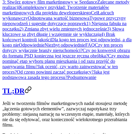
3: Stwórz gotowy film marketingowy w Seedance
Zalecane metody
realizacji
Kompleksowy przykład: Tworzenie materiałów
marketingowych dla projektu deweloperskiego
Cel
Łańcuch
wykonawczy
Odnotowana wartość biznesowa
Typowe przyczyny
niepowodzeń i sugestie dotyczące poprawek
1) Niejasna fabuła na
początku
2) Zmiana zbyt wielu zmiennych jednocześnie
3) Słowa
kluczowe są zbyt długie i wzajemnie się wykluczają
4) Brak
końcowej kontroli jakości
Dla kogo ten proces jest odpowiedni, a dla
kogo nie
Odpowiednie
Niezbyt odpowiednie
FAQ
Czy ten proces
dotyczy wyłącznie branży nieruchomości?
Czy po konwersji obrazu
do formatu PSD konieczna jest jeszcze ręczna obróbka?
Czy można
pominąć etap wyboru planu mieszkania i od razu przejść do
nagrywania filmu?
Jak ocenić, czy warto zainwestować w ten
proces?
Od czego powinni zacząć początkujący?
Jaka jest
podstawowa zasada tego procesu?
Podsumowanie
TL;DR
Jeśli w tworzeniu filmów marketingowych nadal stosujesz metodę
„łączenia gotowych elementów”, zazwyczaj napotykasz trzy
problemy: niejasną narrację na wczesnym etapie, materiały, których
nie da się edytować, oraz konieczność wielokrotnego przerabiania
filmu.