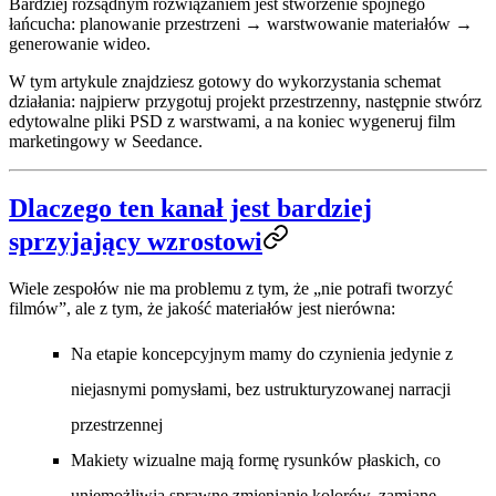
Bardziej rozsądnym rozwiązaniem jest stworzenie spójnego
łańcucha:
planowanie przestrzeni → warstwowanie materiałów →
generowanie wideo
.
W tym artykule znajdziesz gotowy do wykorzystania schemat
działania: najpierw przygotuj projekt przestrzenny, następnie stwórz
edytowalne pliki PSD z warstwami, a na koniec wygeneruj film
marketingowy w Seedance.
Dlaczego ten kanał jest bardziej
sprzyjający wzrostowi
Wiele zespołów nie ma problemu z tym, że „nie potrafi tworzyć
filmów”, ale z tym, że jakość materiałów jest nierówna:
Na etapie koncepcyjnym mamy do czynienia jedynie z
niejasnymi pomysłami, bez ustrukturyzowanej narracji
przestrzennej
Makiety wizualne mają formę rysunków płaskich, co
uniemożliwia sprawne zmienianie kolorów, zamianę