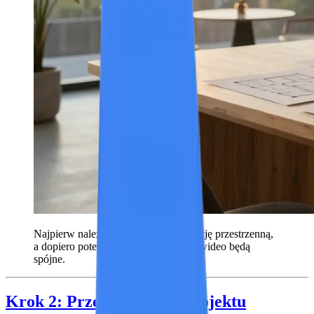
Najpierw należy jasno nakreślić narrację przestrzenną,
a dopiero potem elementy wizualne i wideo będą
spójne.
Krok 2: Przekształcenie projektu