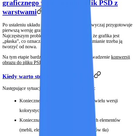
graficznego w edytowalny plik PSD z
warstwami
Po ustaleniu układu przestrzennego zespół zazwyczaj przygotowuje
pierwszą wersję grafiki (JPG/PNG).
Najczęstszym problemem w tej sytuacji jest to, że grafika jest
„płaska”, co oznacza, że przy każdej kolejnej zmianie trzeba ją
tworzyć od nowa.
Na tym etapie bardziej efektywne będzie wprowadzenie
konwersji
obrazu do pliku PSD z warstwami
.
Kiedy warto stosować warstwowanie
Następujące sytuacje idealnie się do tego nadają:
Konieczne jest szybkie przygotowanie wielu wersji
kolorystycznych i stylistycznych
Konieczna jest wymiana poszczególnych elementów
(mebli, elementów oświetlenia, elementów tła)