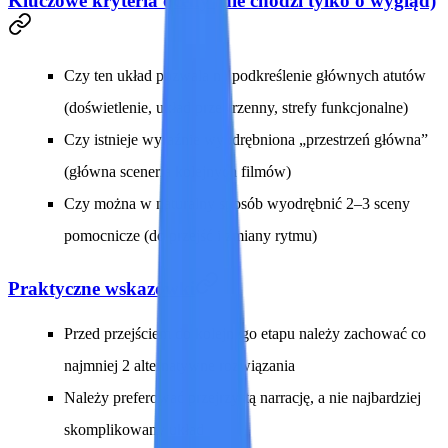
Kluczowe kryteria oceny (nie chodzi tylko o wygląd)
Czy ten układ pozwala na podkreślenie głównych atutów
(doświetlenie, układ przestrzenny, strefy funkcjonalne)
Czy istnieje wyraźnie wyodrębniona „przestrzeń główna”
(główna sceneria kolejnych filmów)
Czy można w naturalny sposób wyodrębnić 2–3 sceny
pomocnicze (do przejść i zmiany rytmu)
Praktyczne wskazówki
Przed przejściem do kolejnego etapu należy zachować co
najmniej 2 alternatywne rozwiązania
Należy preferować przejrzystą narrację, a nie najbardziej
skomplikowany układ