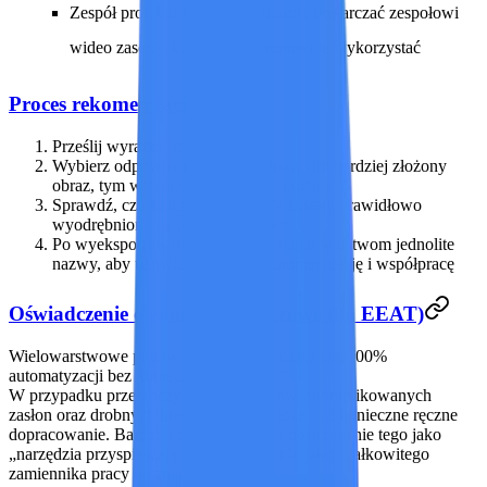
Zespół projektowy musi regularnie dostarczać zespołowi
wideo zasoby, które można ponownie wykorzystać
Proces rekomendacji
Prześlij wyraźny szkic projektu
Wybierz odpowiednią liczbę warstw (im bardziej złożony
obraz, tym więcej warstw można dodać)
Sprawdź, czy kluczowe elementy zostały prawidłowo
wyodrębnione na osobne warstwy
Po wyeksportowaniu pliku PSD nadaj warstwom jednolite
nazwy, aby ułatwić późniejszą automatyzację i współpracę
Oświadczenie o zaufaniu (kluczowe dla EEAT)
Wielowarstwowe przetwarzanie AI nie oznacza „100%
automatyzacji bez konieczności korekty”.
W przypadku przezroczystych materiałów, skomplikowanych
zasłon oraz drobnych krawędzi nadal może być konieczne ręczne
dopracowanie. Bardziej obiektywne jest postrzeganie tego jako
„narzędzia przyspieszającego pracę”, a nie jako „całkowitego
zamiennika pracy ręcznej”.