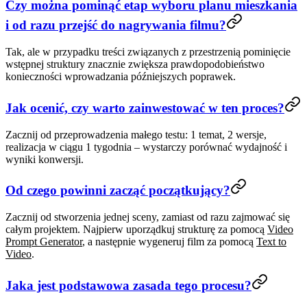
Czy można pominąć etap wyboru planu mieszkania
i od razu przejść do nagrywania filmu?
Tak, ale w przypadku treści związanych z przestrzenią pominięcie
wstępnej struktury znacznie zwiększa prawdopodobieństwo
konieczności wprowadzania późniejszych poprawek.
Jak ocenić, czy warto zainwestować w ten proces?
Zacznij od przeprowadzenia małego testu: 1 temat, 2 wersje,
realizacja w ciągu 1 tygodnia – wystarczy porównać wydajność i
wyniki konwersji.
Od czego powinni zacząć początkujący?
Zacznij od stworzenia jednej sceny, zamiast od razu zajmować się
całym projektem. Najpierw uporządkuj strukturę za pomocą
Video
Prompt Generator
, a następnie wygeneruj film za pomocą
Text to
Video
.
Jaka jest podstawowa zasada tego procesu?