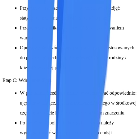
Przygotowanie trzech zestawów kluczowych zdjęć
statycznych: salonu, kuchni i głównej sypialni
Przetworzenie plików w format PSD z zachowaniem
warstw
Opracowanie dwóch wersji stylistycznych dostosowanych
do poszczególnych grup docelowych (młode rodziny /
klienci z wyższej półki)
Etap C: Wdrożenie filmu
W programie Seedance należy wygenerować odpowiednio:
ujęcie otwierające, ujęcia z życia codziennego w środkowej
części oraz ujęcie końcowe o szczególnym znaczeniu
Po uzyskaniu spójnej kolorystyki i rytmu należy
wyeksportować wersję przeznaczoną do emisji