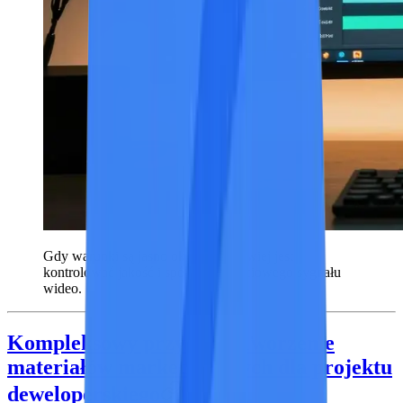
Gdy warunki są jasno określone, łatwiej jest
kontrolować jakość i spójność wyjściowego sygnału
wideo.
Kompleksowy przykład: Tworzenie
materiałów marketingowych dla projektu
deweloperskiego