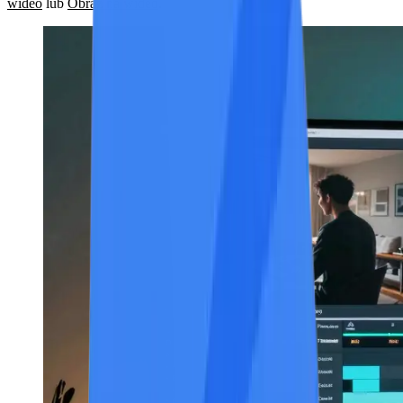
wideo
lub
Obraz na wideo
.