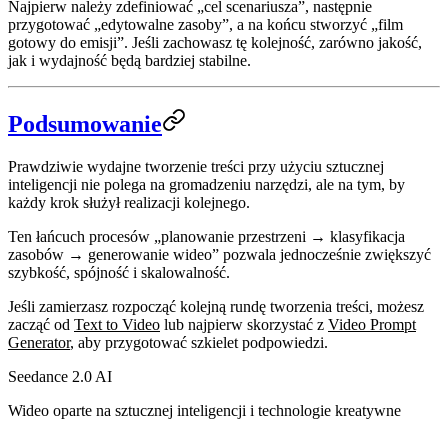
Najpierw należy zdefiniować „cel scenariusza”, następnie
przygotować „edytowalne zasoby”, a na końcu stworzyć „film
gotowy do emisji”. Jeśli zachowasz tę kolejność, zarówno jakość,
jak i wydajność będą bardziej stabilne.
Podsumowanie
Prawdziwie wydajne tworzenie treści przy użyciu sztucznej
inteligencji nie polega na gromadzeniu narzędzi, ale na tym, by
każdy krok służył realizacji kolejnego.
Ten łańcuch procesów „planowanie przestrzeni → klasyfikacja
zasobów → generowanie wideo” pozwala jednocześnie zwiększyć
szybkość, spójność i skalowalność.
Jeśli zamierzasz rozpocząć kolejną rundę tworzenia treści, możesz
zacząć od
Text to Video
lub najpierw skorzystać z
Video Prompt
Generator
, aby przygotować szkielet podpowiedzi.
Seedance 2.0 AI
Wideo oparte na sztucznej inteligencji i technologie kreatywne