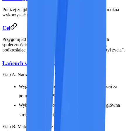
Poniżej znajduje się minimalny obwód zamknięty, który można
wykorzystać ponownie.
Cel
Przygotuj 30–45-sekundowy film promocyjny w mediach
społecznościowych dla nowej inwestycji mieszkaniowej,
podkreślając jej „przyjazny charakter dla rodzin” oraz „styl życia”.
Łańcuch wykonawczy
Etap A: Narracja przestrzenna
Wygeneruj kilka propozycji rozkładu pomieszczeń za
pomocą
AI Floor Plan
Wybierz wariant „otwarta jadalnia z salonem + główna
strefa o wysokim stopniu wykorzystania”
Etap B: Materiały wizualne