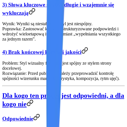
3) Słowa kluczowe są zbyt długie i wzajemnie się
wykluczają
Wynik:
Wyniki są niestabilne, a styl jest niespójny.
Poprawka:
Zastosować krótkie, ustrukturyzowane podpowiedzi i
wdrożyć wieloetapową iterację zamiast „wypełniania wszystkiego
za jednym razem”.
4) Brak końcowej kontroli jakości
Problem:
Styl wizualny filmu nie jest spójny ze stylem strony
docelowej.
Rozwiązanie:
Przed publikacją należy przeprowadzić kontrolę
spójności wizerunku marki (kolorystyka, kompozycja, rytm ujęć).
Dla kogo ten proces jest odpowiedni, a dla
kogo nie
Odpowiednie