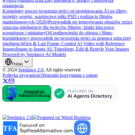
wykorzystaniem sztucznej inteligencji, porady i najnowsze
osiągnięcia
Kompletny proces tworzenia treści od projektowania AI po filmy:
projekty wnętrz, warstwowe pliki PSD i realizacja filmów
marketingowych (2026)
Przewodnik po generowaniu obrazów przez
sztuczną inteligencję dla twórców filmów: klatki kluczowe,
scenariusze i miniatury
Od podpowiedzi do obrazu i filmu:
kompleksowy przewodnik po tworzeniu treści za pomocą sztucznej
inteligencji
First & Last Frame: Control AI Video with Reference
Images
Image to Image AI: Transform, Edit & Restyle Your Images
Powered by Seedance AI Models
Polski
©
2024
Seedance 2.0
, All rights reserved
Polityka prywatności
Warunki korzystania z usługi