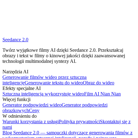
Seedance 2.0
Twórz wyjątkowe filmy AI dzięki Seedance 2.0. Przekształcaj
obrazy i tekst w filmy o kinowej jakości dzięki zaawansowanej
technologii multimodalnej syntezy AI.
Narzędzia AI
Generowanie filmów wideo przez sztuczną
inteligencję
Generowanie tekstu do wideo
Obraz do wideo
Efekty specjalne AI
Sztuczna inteligencja wykorzystuje wideo
Film AI Nian Nian
Więcej funkcji
Generator podpowiedzi wideo
Generator podpowiedzi
obrazkowych
Ceny
W odniesieniu do
Warunki korzystania z usługi
Polityka prywatności
Skontaktuj się z
nami
Blog Seedance 2.0 — samouczki dotyczące generowania filmów z