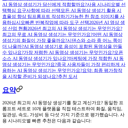
AI 동영상 생성기가 당신에게 적합할까요?
사용 시나리오별 선
택
핵심 요구사항에 따라 선택
모든 AI 동영상 생성기 활용 시
효율성 향상 팁
프롬프트 작성하기
가능한 한 참조 이미지를 사
용하십시오
빠른 반복
작업에 따라 도구 선택
2026년 AI 영상 생
성 산업 현황
2026년 최고의 AI 동영상 생성기는 무엇인가요?
최고의 무료 AI 동영상 생성기는 무엇인가요?
어떤 AI 동영상
생성기의 화질이 가장 좋을까요?
시댄스와 소라 중 어느 쪽이
더 나을까?
AI 동영상 생성기로 음성이 포함된 동영상을 만들
수 있나요?
가장 저렴한 AI 동영상 생성기는 무엇인가요?
오픈
소스 AI 동영상 생성기가 있나요?
마케팅에 가장 적합한 AI 동
영상 생성기는 무엇인가요?
중국 사용자들이 가장 편리하게 사
용하는 AI 동영상 생성기는 무엇인가요?
요약: 최종 평가
창작
을 시작할 준비가 되셨나요?
추천 도서
요약
2026년 최고의 AI 동영상 생성기
를 찾고 계신가요? 동일한 프
롬프트 세트로 10개 플랫폼을 직접 테스트하여 화질, 움직임,
일관성, 속도, 가성비 등 다섯 가지 기준으로 평가했습니다. 사
용 시나리오별 빠른 추천은 다음과 같습니다: