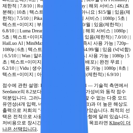
제한적 |
7.8/10
| |
Runway Gen-4
| Runway | 해외 서비스 | 4K(초
분해) | 10초 | 텍스트+이미지+동영상 | 아니요 | $15/월 | 있음(제
한적) |
7.5/10
| |
Pika 2.0
| Pika Labs | 해외 서비스 | 1080p | 5초 |
텍스트+이미지 | 부분적(음향 효과) | $10/월 | 있음(제한적) |
6.8/10
| |
Luma Dream Machine
| Luma AI | 해외 서비스 | 1080p |
5초 | 텍스트+이미지 | 아니요 | $9.99/월 | 있음(제한적) |
7.0/10
| |
HaiLuo AI
| MiniMax/희우 테크놀로지 | 즉시 사용 가능 | 720p–
1080p | 6초 | 텍스트+이미지 | 아니요 | ~$4.99/월 | 있음 (넉넉함)
|
6.5/10
| |
Wan
| 알리바바(오픈소스) | 즉시 사용 가능 | 1080p | 5
초 | 텍스트+이미지 | 아니요 | 무료 (로컬 배포) | 완전 무료 |
6.2/10
| |
Vidu
| 생수 테크놀로지 | 즉시 사용 가능 | 1080p | 8초 |
텍스트+이미지 | 아니요 | ~$9.99/월 | 있음(제한적) |
6.9/10
|
점수에 관한 설명:
Kling 3.0 종합 점수 8.4 — 기술적 측면에서
Seedance의 8.2보다 높음 — 주로 뛰어난 가성비와 동작 점수
덕분입니다. 그러나 Seedance 2.0은 비교할 수 없는 다중 모드
유연성(4개 입력, 네이티브 오디오, 립싱크)과 더 높은 해상도
출력으로 저희의 "종합 최우수" 추천을 받았습니다. 최적의 선
택은 전적으로 사용자의 구체적인 요구사항에 달려 있습니다.
저비용으로 장시간 동영상 제작이 최우선 목표라면
Kling이 더
나은 선택입니다
.