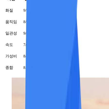
화질
9/10
움직임
8/10
일관성
9/10
속도
7/10
가성비
8/10
종합
8.2/10