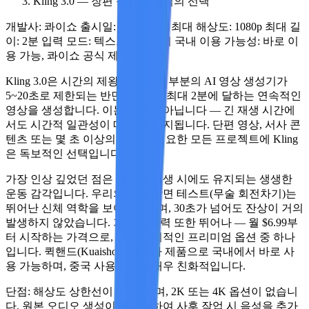
Kling 3.0 — 장편 동영상 최적의 선택
개발사:
콰이쇼
출시일:
2025–2026
최대 해상도:
1080p
최대 길
이:
2분
입력 모드:
텍스트 + 이미지
국내 이용 가능성:
바로 이
용 가능, 콰이쇼 공식 제작
Kling 3.0은 시간의 제왕입니다. 대부분의 AI 영상 생성기가
5~20초로 제한되는 반면, Kling은 최대
2분
에 달하는 연속적인
영상을 생성합니다. 이는 허세가 아닙니다 — 긴 재생 시간에
서도 시간적 일관성이 매우 잘 유지됩니다. 단편 영상, 서사 콘
텐츠 또는 몇 초 이상의 소재가 필요한 모든 프로젝트에 Kling
은 독보적인 선택입니다.
가장 인상 깊었던 점
은 장시간 재생 시에도 유지되는 생생한
운동 감각입니다. 우리의 동작 장면 테스트(무술 회전차기)는
뛰어난 신체 역학을 보여주었으며, 30초가 넘어도 잔상이 거의
발생하지 않았습니다. 가격 경쟁력 또한 뛰어나 — 월 $6.99부
터 시작하는 가격으로, 가장 합리적인 프리미엄 옵션 중 하나
입니다. 퀵핸드(Kuaishou) 계열사 제품으로 국내에서 바로 사
용 가능하며, 중국 사용자에게 매우 친화적입니다.
단점:
해상도 상한선이 1080p이며, 2K 또는 4K 옵션이 없습니
다. 원본 오디오 생성이 불가능하여 사후 작업 시 음성을 추가