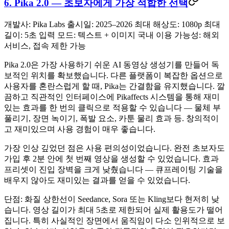
6. Pika 2.0 — 초보자에게 가장 적합한 선택
개발사:
Pika Labs
출시일:
2025–2026
최대 해상도:
1080p
최대
길이:
5초
입력 모드:
텍스트 + 이미지
국내 이용 가능성:
해외
서비스, 접속 제한 가능
Pika 2.0은 가장 사용하기 쉬운 AI 동영상 생성기를 만들어 독
보적인 위치를 확보했습니다. 다른 플랫폼이 복잡한 옵션으로
사용자를 혼란스럽게 할 때, Pika는 간결함을 유지했습니다. 깔
끔하고 직관적인 인터페이스에
Pikaffects
시스템을 통해 재미
있는 효과를 한 번의 클릭으로 적용할 수 있습니다 — 물체 부
풀리기, 장면 녹이기, 폭발 요소, 카툰 물리 효과 등. 창의적이
고 재미있으며 사용 경험이 매우 좋습니다.
가장 인상 깊었던 점
은 사용 편의성이었습니다. 완전 초보자도
가입 후 2분 안에 첫 번째 영상을 생성할 수 있었습니다. 효과
프리셋이 진입 장벽을 크게 낮췄습니다 — 큐프레이팅 기술을
배우지 않아도 재미있는 결과를 얻을 수 있었습니다.
단점:
화질 상한선이 Seedance, Sora 또는 Kling보다 현저히 낮
습니다. 영상 길이가 최대 5초로 제한되어 실제 활용도가 떨어
집니다. 특히 사실적인 장면에서 움직임이 다소 인위적으로 보