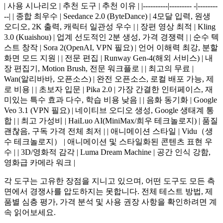
| 사용 시나리오 | 추천 도구 | 추천 이유 | |----------|--------- -|--------
--| |
종합 최우수
| Seedance 2.0 (ByteDance) | 4모달 입력, 원생
오디오, 2K 출력, 캐릭터 일관성 우수 | |
장편 영상 최적
| Kling
3.0 (Kuaishou) | 업계 선도적인 2분 생성, 가격 경쟁력 | |
순수 텍
스트 창작
| Sora 2(OpenAI, VPN 필요) | 언어 이해력 최강, 분할
화면 모드 지원 | |
전문 편집
| Runway Gen-4(해외 서비스) | 내
장 편집기, Motion Brush, 전문 워크플로 | |
최고의 무료
|
Wan(알리바바, 오픈소스) | 완전 오픈소스, 로컬 배포 가능, 제
로 비용 | |
초보자 입문
| Pika 2.0 | 가장 간결한 인터페이스, 재
미있는 특수 효과 다수, 학습 비용 낮음 | |
음화 동기화
| Google
Veo 3.1 (VPN 필요) | 네이티브 오디오 생성, Google 생태계 통
합 | |
최고 가성비
| HaiLuo AI(MiniMax/희우 테크놀로지) | 품질
괜찮음, 구독 가격 전체 최저 | |
애니메이션 스타일
| Vidu（생
수 테크놀로지） | 애니메이션 및 스타일화된 콘텐츠 표현 우
수 | |
3D/영화적 감각
| Luma Dream Machine | 공간 인식 강함,
영화급 카메라 워크 |
각 도구는 고유한 장점을 지니고 있으며, 어떤 도구도 모든 측
면에서 경쟁사를 압도하지는 못합니다. 전체 테스트 방법, 제
품별 심층 평가, 가격 분석 및 사용 권장 사항을 확인하려면 계
속 읽어보세요.