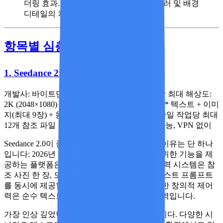
더링 효과. 광영 처리, 피부 질감, 모션 블러 및 배경
디테일의 차이가 선명하게 드러난다.
항목별 심층 평가
1. Seedance 2.0 — 종합 최우수
개발사:
바이트댄스(Seed 팀)
출시일:
2025년 말
최대 해상도:
2K (2048×1080)
최대 길이:
15초 **입력 모드: ** 텍스트 + 이미
지(최대 9장) + 동영상(최대 3개) + 오디오 — 단일 작업당 최대
12개 참조 파일
국내 사용 가능성:
직접 사용 가능, VPN 없이
Seedance 2.0이 종합 최우수 추천을 받은 핵심 이유는 단 하나
입니다: 2026년 현재 단일 도구로 이처럼 광범위한 기능을 제
공하는 플랫폼은 존재하지 않습니다. 4모드 입력 시스템은 참
조 사진 한 장, 모션 참조 영상, 오디오 트랙, 텍스트 프롬프트
를 동시에 제공할 수 있음을 의미합니다. 이러한 창의적 제어
력은 순수 텍스트 도구로는 도달할 수 없는 영역입니다.
가장 인상 깊었던 점
은 캐릭터 일관성 엔진입니다. 다양한 시