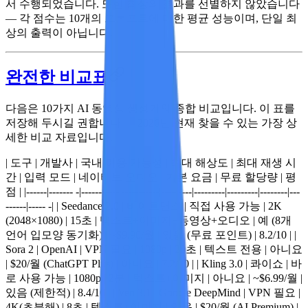
서 수행되었습니다. 또한 최상의 결과를 선별하지 않았습니다
— 각 점수는 10개의 프롬프트에 대한 평균 성능이며, 단일 최
상의 출력이 아닙니다.
완전한 비교표
다음은 10가지 AI 동영상 생성기의 종합 비교입니다. 이 표를
저장해 두시길 권합니다 — 2026년 현재 찾을 수 있는 가장 상
세한 비교 자료입니다.
| 도구 | 개발사 | 국내 이용 가능성 | 최대 해상도 | 최대 재생 시
간 | 입력 모드 | 네이티브 오디오 | 기본 요금 | 무료 할당량 | 평
점 | |------|------- -|-----------|-----------|---------|---------|---------|--------|---
------|----- -| |
Seedance 2.0
| 바이트댄스 | 직접 사용 가능 | 2K
(2048×1080) | 15초 | 텍스트+이미지+동영상+오디오 | 예 (8개
언어 입모양 동기화) | ~$9.90/월 | 있음 (무료 포인트) |
8.2/10
| |
Sora 2
| OpenAI | VPN 필요 | 1080p | 20초 | 텍스트 전용 | 아니요
| $20/월 (ChatGPT Plus) | 아니요 |
7.2/10
| |
Kling 3.0
| 콰이쇼 | 바
로 사용 가능 | 1080p | 2분 | 텍스트+이미지 | 아니요 | ~$6.99/월 |
있음 (제한적) |
8.4/10
| |
Veo 3.1
| Google DeepMind | VPN 필요 |
4K(초분해) | 8초 | 텍스트+이미지 | 있음 | $20/월 (AI Premium) |