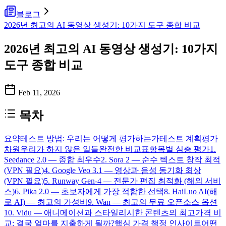
블로그
2026년 최고의 AI 동영상 생성기: 10가지 도구 종합 비교
2026년 최고의 AI 동영상 생성기: 10가지
도구 종합 비교
Feb 11, 2026
목차
요약
테스트 방법: 우리는 어떻게 평가하는가
테스트 계획
평가
차원
우리가 하지 않은 일들
완전한 비교표
항목별 심층 평가
1.
Seedance 2.0 — 종합 최우수
2. Sora 2 — 순수 텍스트 창작 최적
(VPN 필요)
4. Google Veo 3.1 — 영상과 음성 동기화 최상
(VPN 필요)
5. Runway Gen-4 — 전문가 편집 최적화 (해외 서비
스)
6. Pika 2.0 — 초보자에게 가장 적합한 선택
8. HaiLuo AI(해
로 AI) — 최고의 가성비
9. Wan — 최고의 무료 오픈소스 옵션
10. Vidu — 애니메이션과 스타일리시한 콘텐츠의 최고
가격 비
교: 결국 얼마를 지출하게 될까?
핵심 가격 책정 인사이트
어떤