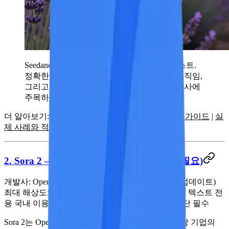
Seedance 2.0 벤치마크 출력 — 영화 초상 테스트.
정확한 피부색 재현, 자연스러운 머리카락 움직임,
그리고 젖은 노면 위의 사실적인 네온사인 반사에
주목하십시오.
더 알아보기:
Seedance란 무엇인가?
|
Seedance 사용 가이드
|
실
제 사례와 적용 시나리오
2. Sora 2 — 순수 텍스트 창작 최적 (VPN 필요)
개발사:
OpenAI
출시일:
2025년 (2026년까지 지속 업데이트)
최대 해상도:
1080p
최대 길이:
20초 **입력 모드: ** 텍스트 전
용
국내 이용 가능성:
VPN 접속 필요, 해외 결제 수단 필수
Sora 2는 OpenAI의 플래그십 영상 생성 모델로, 해당 기업의