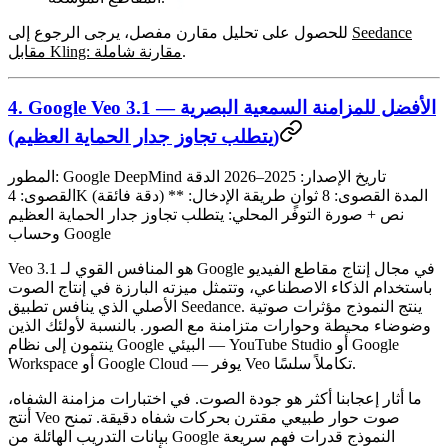
Seedance
للحصول على تحليل مقارن مفصل، يرجى الرجوع إلى
.
مقابل Kling: مقارنة شاملة
4. Google Veo 3.1 — الأفضل للمزامنة السمعية البصرية
(يتطلب تجاوز جدار الحماية العظيم)
تاريخ الإصدار:
2025–2026
الدقة
Google DeepMind
المطور:
المدة القصوى:
8 ثوانٍ
طريقة الإدخال:
**
4K (دقة فائقة)
القصوى:
نص + صورة
التوفر المحلي:
يتطلب تجاوز جدار الحماية العظيم
وحساب Google
Veo 3.1 هو المنافس القوي لـ Google في مجال إنتاج مقاطع الفيديو
باستخدام الذكاء الاصطناعي، وتتمثل ميزته البارزة في
إنتاج الصوت
الأصلي
الذي ينافس تطبيق Seedance. ينتج النموذج مؤثرات صوتية
وضوضاء محيطة وحوارات متزامنة مع الصور. بالنسبة لأولئك الذين
ينتمون إلى نظام Google البيئي — YouTube Studio أو Google
Workspace أو Google Cloud — يوفر Veo تكاملاً سلسًا.
ما أثار إعجابنا أكثر
هو جودة الصوت. في اختبارات مزامنة الشفاه،
أنتج Veo صوت حوار طبيعي مقترن بحركات شفاه دقيقة. تمنح
بيانات التدريب الهائلة من Google النموذج قدرات فهم سريعة