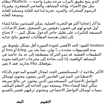
، الذي يتيح تطبيق تأثيرات مرحة بنقرة واحدة —
Pikaffects
بنظام
مثل نفخ الأشياء، وإذابة المشاهد، والعناصر المتفجرة، وفيزياء
الرسوم المتحركة، والمزيد. تجربة إبداعية للغاية ومسلية للغاية
وممتعة للغاية.
ما أثار إعجابنا أكثر
هو التجربة العملية. يمكن للمبتدئين تمامًا إنشاء
أول فيديو لهم في غضون دقيقتين من التسجيل. تعمل الإعدادات
المسبقة للتأثيرات على تقليل حاجز الدخول بشكل كبير — لا تحتاج
إلى إتقان هندسة المطالبات لتحقيق نتائج جذابة.
القيود:
الحد الأقصى لجودة الصورة أقل بشكل ملحوظ من Seedance
أو Sora أو Kling. مدة الفيديوهات محددة بـ 5 ثوانٍ، مما يحد من
التطبيقات العملية. قد تبدو الحركة مصطنعة إلى حد ما، خاصة في
المشاهد الواقعية. إذا كنت بحاجة إلى مخرجات احترافية بجودة
تجارية، فقد لا تفي Pika بتوقعاتك.
الأكثر ملاءمة لـ:
المستكشفين الجدد لمجال الفيديو المدعوم بالذكاء
الاصطناعي. المبدعين العاديين الذين ينتجون محتوى لوسائل
التواصل الاجتماعي. المستخدمين الذين يبحثون عن نتائج سريعة
وممتعة دون الحاجة إلى التعلم المكثف. Pika مثالي أيضًا لإنشاء
ميمات لوسائل التواصل الاجتماعي ومحتوى ترفيهي قصير بالفيديو.
التقييم
البعد