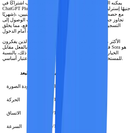
يمكنه القيام بذلك. كما أن السعر مرتفع: فهو يتطلب اشتراكًا في
ChatGPT Plus (15 جنيهًا إسترلينيًا شهريًا) أو Pro (150 جنيهًا إسترلينيًا
شهريًا)، مع حصص إنتاج محدودة.
بالنسبة للمستخدمين الصينيين،
يتطلب الوصول إلى Sora تجاوز جدار الحماية العظيم، كما يتطلب
التسجيل رقم هاتف محمول في الخارج وطريقة دفع، مما يخلق
عوائق كبيرة أمام الدخول.
الأكثر ملاءمة لـ:
الكتّاب المبدعين ورواة القصص الذين يفكرون
بالكلمات. إذا كنت تدفع بالفعل مقابل ChatGPT Plus، فإن Sora هو
الخيار الطبيعي كميزة إضافية لتوليد الفيديو. ومع ذلك، بالنسبة
للمستخدمين داخل الصين، فإن قيود الوصول هي اعتبار أساسي.
التقييم
البعد
9/10
جودة الصورة
8/10
الحركة
8/10
الاتساق
6/10
السرعة