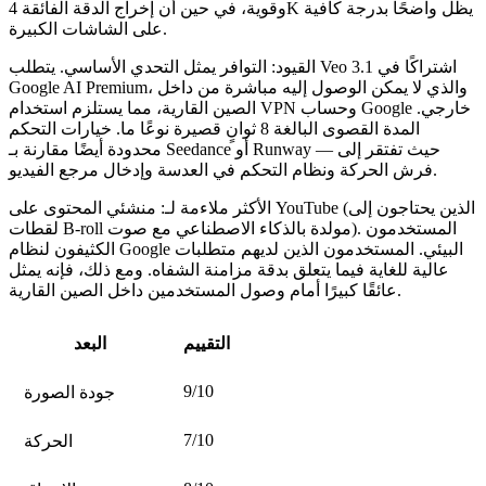
وقوية، في حين أن إخراج الدقة الفائقة 4K يظل واضحًا بدرجة كافية
على الشاشات الكبيرة.
القيود:
التوافر يمثل التحدي الأساسي. يتطلب Veo 3.1 اشتراكًا في
Google AI Premium، والذي
لا يمكن الوصول إليه مباشرة من داخل
الصين القارية، مما يستلزم استخدام VPN وحساب Google خارجي.
المدة القصوى البالغة 8 ثوانٍ قصيرة نوعًا ما. خيارات التحكم
محدودة أيضًا مقارنة بـ Seedance أو Runway — حيث تفتقر إلى
فرش الحركة ونظام التحكم في العدسة وإدخال مرجع الفيديو.
الأكثر ملاءمة لـ:
منشئي المحتوى على YouTube (الذين يحتاجون إلى
لقطات B-roll مولدة بالذكاء الاصطناعي مع صوت). المستخدمون
الكثيفون لنظام Google البيئي. المستخدمون الذين لديهم متطلبات
عالية للغاية فيما يتعلق بدقة مزامنة الشفاه. ومع ذلك، فإنه يمثل
عائقًا كبيرًا أمام وصول المستخدمين داخل الصين القارية.
التقييم
البعد
9/10
جودة الصورة
7/10
الحركة