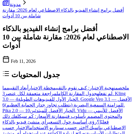
مدونة
أفضل برامج إنشاء الفيديو بالذكاء الاصطناعي لعام 2026: مقارنة
شاملة بين 10 أدوات
أفضل برامج إنشاء الفيديو بالذكاء
الاصطناعي لعام 2026: مقارنة شاملة بين 10
أدوات
Feb 11, 2026
جدول المحتويات
ملخص
منهجية الاختبار: كيف نقوم بالتقييم
خطة الاختبار
أبعاد التقييم
ما
لم نفعله
جدول المقارنة الكامل
مراجعة متعمقة لكل عنصر
3. Kling
3.0 — الخيار الأول للفيديوهات الطويلة
4. Google Veo 3.1 — الأفضل
للمزامنة السمعية البصرية (يتطلب تجاوز جدار الحماية العظيم)
6.
Pika 2.0 — الخيار الأفضل للمبتدئين
10. Vidu — الأفضل للأنيمي
والمحتوى المصمم بأسلوب فني
مقارنة الأسعار: كم سيكلفك ذلك
فعليًا؟
رؤى أساسية حول التسعير
أي منشئ فيديو بالذكاء
الاصطناعي يناسبك؟
اختر حسب سيناريو الاستخدام
الاختيار حسب
المتطلبات الأساسية
نصائح لزيادة الكفاءة عند استخدام أي منشئ