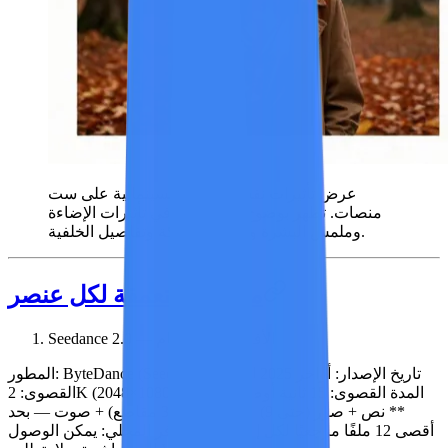
عرض تأثيرات نفس الصورة السينمائية على ست
منصات. تظهر بوضوح الاختلافات في تأثيرات الإضاءة
وملمس البشرة وضبابية الحركة وتفاصيل الخلفية.
مراجعة متعمقة لكل عنصر
Seedance 2.0 — الأفضل بشكل عام
تاريخ الإصدار:
أواخر 2025
الدقة
ByteDance (Seed Team)
المطور:
المدة القصوى:
15 ثانية
أوضاع الإدخال:
2K (2048×1080)
القصوى:
** نص + صور (حتى 9) + فيديو (حتى 3 مقاطع) + صوت — بحد
أقصى 12 ملفًا مرجعيًا لكل إرسال ** التوفر المحلي:
يمكن الوصول