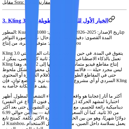
.
مقابل Sora: مقارنة شاملة
3. Kling 3.0 — الخيار الأول للفيديوهات الطويلة
1080p
تاريخ الإصدار:
2025–2026
الدقة القصوى:
Kuaishou
المطور:
المدة القصوى:
دقيقتان
طريقة الإدخال:
نص + صورة
التوافر
متوفر مباشرة، من إنتاج Kuaishou
المحلي:
Kling 3.0 يتفوق في المدة. في حين أن معظم مولدات الفيديو التي
تعمل بالذكاء الاصطناعي تصل إلى 5-20 ثانية كحد أقصى، يمكن لـ
Kling إنتاج مقاطع فيديو متماسكة تصل مدتها إلى
2 دقيقة
. وهذا
ليس مجرد حيلة — فالاتساق الزمني يظل محفوظًا بشكل ملحوظ
حتى في المقاطع الطويلة. بالنسبة للأفلام القصيرة أو المحتوى
السردي أو أي مشروع يتطلب لقطات تزيد عن بضع ثوانٍ، فإن Kling
يقف في مكانة خاصة به.
أكثر ما أثار إعجابنا
هو واقعية الحركة أثناء التشغيل المطول. أظهر
اختبارنا لمشهد الحركة (ركلة دائرية في فنون الدفاع عن النفس)
ديناميكية رائعة للجسم، مع الحد الأدنى من التشويش حتى بعد أكثر
من 30 ثانية. كما أن السعر تنافسي للغاية — يبدأ من حوالي 6.99
دولارًا شهريًا، وهو من بين الخيارات المتميزة الأكثر تكلفة. كمنتج تابع
لـ Kuaishou، يعمل بسلاسة داخل الصين، مما يجعله سهل الاستخدام
للغاية للجمهور الصيني.