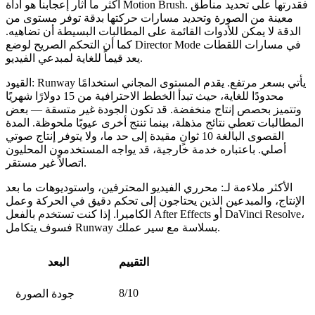
أكثر ما أثار إعجابنا
هو أداة Motion Brush. فقدرتها على تحديد مناطق
معينة من الصورة وتحديد مسارات حركتها بدقة توفر مستوى من
الدقة لا يمكن للأدوات القائمة على المطالبات البسيطة أن تضاهيه.
كما أن التحكم الصريح لوضع Director Mode في مسارات اللقطات
يعد قيماً للغاية لمبدعي الفيديو.
Runway يأتي بسعر مرتفع. يقدم المستوى المجاني استخدامًا
القيود:
محدودًا للغاية، حيث تبدأ الخطط الاحترافية من 15 دولارًا شهريًا
وتتميز بحصص إنتاج منخفضة. قد تكون الجودة غير متسقة — بعض
المطالبات تعطي نتائج مذهلة، بينما تنتج أخرى عيوبًا ملحوظة. المدة
القصوى البالغة 10 ثوانٍ مقيدة إلى حد ما، ولا يتوفر إنتاج صوتي
أصلي.
باعتباره خدمة خارجية، قد يواجه المستخدمون المحليون
اتصالاً غير مستقر.
الأكثر ملاءمة لـ:
محرري الفيديو المحترفين، واستوديوهات ما بعد
الإنتاج، والمبدعين الذين يحتاجون إلى تحكم دقيق في الحركة وعمل
الكاميرا. إذا كنت تستخدم بالفعل After Effects أو DaVinci Resolve،
فسوف يتكامل Runway بسلاسة مع سير عملك.
التقييم
البعد
8/10
جودة الصورة