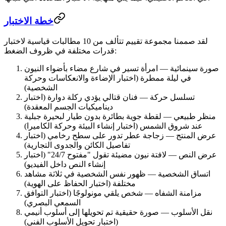
خطة الاختبار
لقد صممنا مجموعة تقييم تتألف من
10 مطالبات قياسية
لاختبار
قدرات مختلفة في ظروف الضغط:
صورة سينمائية
— امرأة تسير في شارع مضاء بأضواء النيون
في ليلة ممطرة (اختبار الإضاءة والانعكاسات وحركة
الشخصية)
تسلسل حركة
— فنان قتالي يؤدي ركلة دوارة (اختبار
ديناميكيات الجسم المعقدة)
منظر طبيعي
— لقطة جوية بطائرة بدون طيار لبحيرة جبلية
عند شروق الشمس (اختبار إنشاء البيئة وحركة الكاميرا)
عرض المنتج
— زجاجة عطر تدور على سطح رخامي (اختبار
تفاصيل الكائن والجدوى التجارية)
عرض النص
— لافتة نيون مضيئة تقول "مفتوح 24/7" (اختبار
إنشاء النص داخل الفيديو)
اتساق الشخصية
— ظهور نفس الشخصية في ثلاثة مشاهد
مختلفة (اختبار الحفاظ على الهوية)
مزامنة الشفاه
— شخص يلقي مونولوجًا (اختبار التوافق
السمعي البصري)
نقل الأسلوب
— صورة حقيقية تم تحويلها إلى أسلوب أنيمي
(اختبار تحويل الأسلوب الفني)