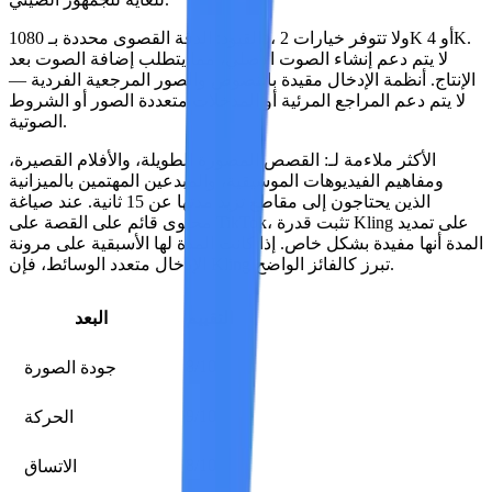
القيود:
الدقة القصوى محددة بـ 1080p، ولا تتوفر خيارات 2K أو 4K.
لا يتم دعم إنشاء الصوت الأصلي، مما يتطلب إضافة الصوت بعد
الإنتاج. أنظمة الإدخال مقيدة بالنصوص والصور المرجعية الفردية —
لا يتم دعم المراجع المرئية أو المدخلات متعددة الصور أو الشروط
الصوتية.
الأكثر ملاءمة لـ:
القصص المصورة الطويلة، والأفلام القصيرة،
ومفاهيم الفيديوهات الموسيقية، والمبدعين المهتمين بالميزانية
الذين يحتاجون إلى مقاطع تزيد مدتها عن 15 ثانية. عند صياغة
محتوى قائم على القصة على TikTok، تثبت قدرة Kling على تمديد
المدة أنها مفيدة بشكل خاص. إذا كانت المدة لها الأسبقية على مرونة
الإدخال متعدد الوسائط، فإن Kling تبرز كالفائز الواضح.
التقييم
البعد
8/10
جودة الصورة
9/10
الحركة
8/10
الاتساق