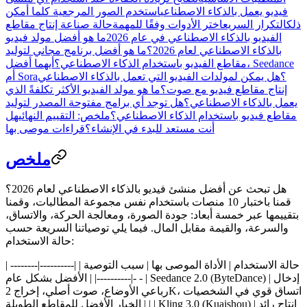
فيديو يعمل بالذكاء الاصطناعي
استخدم الصور المرجعية كلما أمكن
ذلك
التكرار السريع
اختر الأدوات وفقًا للمهمة
حالة صناعة إنتاج مقاطع
الفيديو بالذكاء الاصطناعي في عام 2026
ما هو أفضل مولد فيديو
بالذكاء الاصطناعي لعام 2026؟
ما هو أفضل برنامج مجاني لتوليد
مقاطع الفيديو باستخدام الذكاء الاصطناعي؟
أيهما أفضل، Seedance
أم Sora؟
هل يمكن لمولدات الفيديو التي تعمل بالذكاء الاصطناعي
إنتاج مقاطع فيديو مع صوت؟
ما هو مولد الفيديو الأكثر تكلفةً الذي
يعمل بالذكاء الاصطناعي؟
هل توجد أي برامج مفتوحة المصدر لتوليد
مقاطع فيديو باستخدام الذكاء الاصطناعي؟
ملخص: التقييم النهائي
هل
أنت مستعد للبدء في الإنشاء؟
قراءات موصى بها
ملخص
هل تبحث عن
أفضل منشئ فيديو بالذكاء الاصطناعي لعام 2026
؟
قمنا باختبار 10 منصات باستخدام نفس مجموعة المطالبات، وقمنا
بتقييمها عبر خمسة أبعاد: جودة الصورة، ومعالجة الحركة، والاتساق،
والسرعة، والقيمة مقابل المال. فيما يلي توصياتنا السريعة حسب
حالة الاستخدام:
| حالة الاستخدام | الأداة الموصى بها | سبب التوصية | |----------|--------
| Seedance 2.0 (ByteDance) | إدخال
- -|----------| |
الأفضل بشكل عام
رباعي الأوضاع، صوت أصلي، إخراج 2K، اتساق قوي في الشخصيات
| Kling 3.0 (Kuaishou) | إنتاج رائد
| |
الخيار الأفضل للمقاطع الطويلة