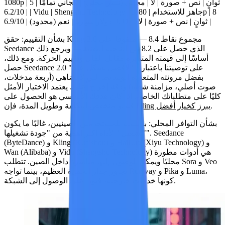
1080p | 5 ثوانٍ | نص + صورة | لا | مجاني (نشر محلي) | مجاني تمامًا |
| Shengshu Technology | جاهز للاستخدام | 1080p | 8
Vidu
| |
6.2/10
|
ثوانٍ | نص + صورة | لا | ~9.99 دولار شهريًا | نعم (محدود) |
6.9/10
بشأن التقييم:
حقق Kling 3.0 مجموع نقاط 8.4 — متفوقًا على
Seedance الذي حصل على 8.2 من الناحية التقنية — ويرجع ذلك
أساسًا إلى قيمته المتميزة مقابل المال وتقييم الحركة. ومع ذلك،
حصل Seedance 2.0 على توصيتنا باعتباره "الأفضل بشكل عام"
بفضل مرونته المتعددة الوسائط التي لا تضاهى (أربعة مدخلات،
صوت أصلي، مزامنة شفاه) ودقة إخراج أعلى. يعتمد الاختيار الأمثل
كليًا على متطلباتك الخاصة. إذا كان هدفك الأساسي هو الحصول على
.
Kling يبرز كخيار أفضل
فيديو منخفض التكلفة وطويل المدة، فإن
بشأن التوافر المحلي:
بالنسبة للمستخدمين الصينيين، غالبًا ما يكون
"تشغيل" الأداة أكثر أهمية من "جودة تشغيلها". Seedance
(ByteDance) و Kling (Kuaishou) و HaiLuo (Xiyu Technology) و
Wan (Alibaba) و Vidu (Shengshu Technology) هي أدوات مطورة
محليًا ويمكن الوصول إليها مباشرة داخل الصين. تتطلب Sora و Veo
تجاوز جدار الحماية العظيم، بينما تواجه Runway و Pika و Luma،
كونها خدمات خارجية، قيودًا على الوصول إلى الشبكة.