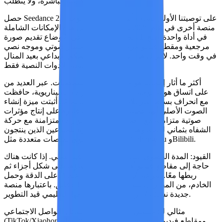
إليه مباشرة، ولا يتطلب VPN
حصل Seedance 2.0 على توصيتنا الأولى لسبب أساسي واحد: لا توجد
منصة أخرى في عام 2026 يمكنها تقديم مثل هذه الإمكانات الشاملة
في أداة واحدة. يتيح لك نظام الإدخال رباعي الأوضاع تقديم صورة
مرجعية ومقطع فيديو مرجعي للحركة ومسار صوتي وموجه نصي
في وقت واحد. لا يزال هذا المستوى من التحكم الإبداعي بعيد المنال
بالنسبة للأدوات النصية فقط.
أكثر ما أثار إعجابنا
هو محرك اتساق الشخصيات. عبر العديد من
الاختبارات السيناريوية، حافظت Seedance على اتساق هوية الوجه
مع انحراف بسيط عبر ثلاث بيئات مختلفة تمامًا. أثبتت ميزة إنشاء
الصوت الأصلي أنها عملية للغاية — فهي قادرة على إنتاج مؤثرات
صوتية متزامنة مع الصور، إلى جانب حوارات متزامنة مع حركة
الشفاه بثماني لغات. وهذا يمثل ميزة كبيرة للمبدعين الذين ينتجون
محتوى لمنصات متعددة مثل TikTok وXiaohongshu وBilibili.
القيود:
المدة القصوى البالغة 15 ثانية هي قيد عملي. إذا كانت هناك
حاجة إلى مقاطع فيديو أطول، فيجب إنشاؤها على شكل أجزاء ثم
ربطها معًا. سرعة الإنشاء معتدلة — اعتمادًا على الدقة وحمل
الخادم، من المقدر أن يستغرق كل جزء 2-3 دقائق. باعتبارها منصة
جديدة نسبيًا، لا يزال مجتمعها ونظامها التعليمي قيد التطوير.
مثالي لـ:
منشئي المحتوى على وسائل التواصل الاجتماعي
(TikTok/Xiaohongshu/Bilibili/WeChat Moments)، ومقاطع فيديو