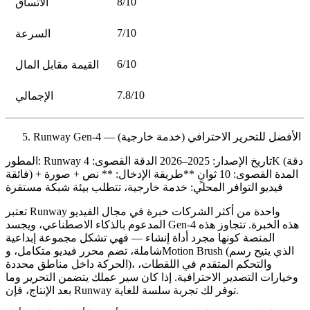
8/10
الاتساق
7/10
السرعة
6/10
القيمة مقابل المال
7.8/10
الإجمالي
Runway Gen-4 — الأفضل للتحرير الاحترافي (خدمة خارجية)
تاريخ الإصدار:
2025–2026
الدقة القصوى:
4K (دقة
Runway
المطور:
المدة القصوى:
10 ثوانٍ **طريقة الإدخال: ** نص + صورة +
فائقة)
فيديو
التوافر المحلي:
خدمة خارجية، تتطلب بيئة شبكة مستقرة
تعتبر Runway واحدة من أكثر الشركات خبرة في مجال الفيديو
المدعوم بالذكاء الاصطناعي، ويجسد Gen-4 هذه الخبرة. تتجاوز هذه
المنصة كونها مجرد أداة إنشاء — فهي تشكل مجموعة إبداعية
(الذي يتيح رسم
Motion Brush
شاملة، تضم محرر فيديو متكامل، و
الحركة داخل مناطق محددة)، والتحكم المتقدم في اللقطات،
وخيارات التصدير الاحترافية. إذا كان سير عملك يتضمن التحرير وما
بعد الإنتاج، فإن Runway توفر لك تجربة سلسة للغاية.