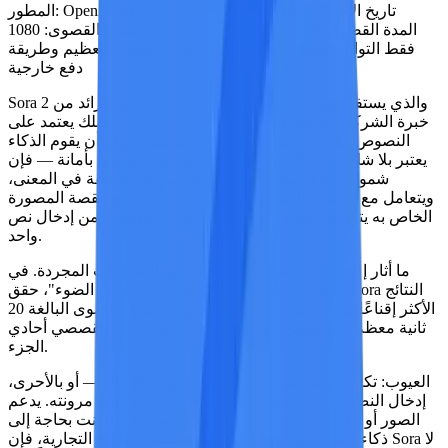
تاريخ الإصدار:
2025 (يتكرر حتى 2026)
الدقة
OpenAI
المطور:
المدة القصوى:
20 ثانية
طريقة الإدخال:
** النص
1080p
القصوى:
فقط
التوافر المحلي:
يتطلب تجاوز جدار الحماية العظيم وطريقة
دفع خارجية
Sora 2 هو نموذج إنتاج الفيديو الرائد من OpenAI، والذي يستفيد من
خبرة الشركة العميقة في فهم اللغة. إذا كان سير عملك يعتمد على
النصوص فقط — صياغة مطالبات مفصلة وتوقع أن يقوم الذكاء
الاصطناعي بتقديمها بأمانة — فإن Sora 2 يعتبر بلا شك الأداة الأكثر
شمولاً وذكاءً المتاحة. فهو يلتقط الفروق الدقيقة في المعنى،
ويتعامل مع أوصاف المشاهد المعقدة، كما أن وضع القصة المصورة
الخاص به يتيح لك تنسيق تسلسلات متعددة اللقطات من إدخال نص
واحد.
ما أثار إعجابنا أكثر
هو التفسير الإبداعي للمطالبات المجردة. في
اختبارنا "الوقت يتلاشى إلى جزيئات من الضوء"، حقق Sora النتائج
الأكثر إقناعًا من الناحية الفنية. كما تجاوزت مدته القصوى البالغة 20
ثانية معظم المنافسين، مما أتاح مجالًا أكبر للسرد القصصي أحادي
الجزء.
العيوب:
تكمن المشكلة الأساسية في مرونة الإدخال — أو بالأحرى،
عدم مرونته. يدعم Sora 2 إدخال النص حصريًا. لا يوجد دعم لإدخال
الصور أو مقاطع الفيديو أو المطالبات الصوتية. إذا كنت بحاجة إلى
ذكاء اصطناعي لتحريك صورة شخصية العلامة التجارية، فإن Sora لا