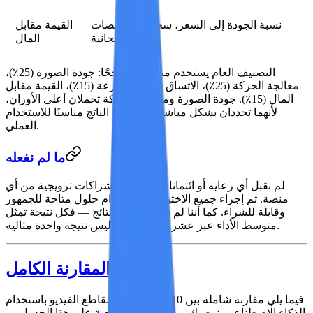
نسبة الجودة إلى السعر، سخاء المخصصات
القيمة مقابل
المجانية
المال
التصنيف العام
يستخدم متوسطًا مرجحًا: جودة الصورة (25٪)،
معالجة الحركة (25٪)، الاتساق (20٪)، السرعة (15٪)، القيمة مقابل
المال (15٪). جودة الصورة ومعالجة الحركة تحملان أعلى الأوزان،
لأنهما تحددان بشكل مباشر ما إذا كان الناتج مناسبًا للاستخدام
العملي.
ما لم نفعله
لم نقبل أي رعاية أو ائتمانات مجانية أو شراكات ترويجية من أي
منصة. تم إجراء جميع الاختبارات باستخدام حلول متاحة للجمهور
وقابلة للشراء. كما أننا لم نختر أفضل النتائج — فكل نتيجة تمثل
متوسط الأداء عبر عشرة مطالبات، وليس نتيجة واحدة مثالية.
جدول المقارنة الكامل
فيما يلي مقارنة شاملة بين 10 برامج لتوليد مقاطع الفيديو باستخدام
الذكاء الاصطناعي. نوصيك بوضع إشارة مرجعية على هذا الجدول —