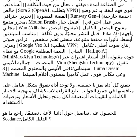
في الصناعة لمدة دقيقتين، فعال من حيث التكلفة | |
إنشاء نص
| Sora 2 (OpenAI، يتطلب VPN) | أقوى فهم للغة، يدعم وضع
خالص
| Runway Gen-4 (خدمة خارجية) |
القصة المصورة | |
تحرير احترافي
محرر مدمج، Motion Brush، سير عمل احترافي | |
أفضل خيار
| Wan (Alibaba، مفتوح المصدر) | مفتوح المصدر بالكامل،
مجاني
| Pika 2.0 | واجهة
قابل للنشر محليًا، بدون تكلفة | |
مناسب للمبتدئين
أبسط، تأثيرات ممتعة متنوعة، منحنى تعلم منخفض | |
تزامن صوتي
| Google Veo 3.1 (يتطلب VPN) | إنتاج صوت أصلي، تكامل
ومرئي
| HaiLuo AI
مع نظام Google البيئي | |
القيمة المطلقة
(MiniMax/Xiyu Technology) | جودة مقبولة، أقل أسعار اشتراك عبر
| Vidu (Shengshu Technology) | تتفوق
المنصات | |
جمالية الأنيمي
| Luma Dream
3D/سينمائي
في الأنيمي والمحتوى المصمم | |
Machine | وعي مكاني قوي، عمل كاميرا بمستوى أفلام السينما |
تتمتع كل أداة بمزايا حقيقية، ولا توجد أداة تتفوق بشكل شامل على
منافسيها في جميع الجوانب. تابع القراءة لاستكشاف منهجية الاختبار
الكاملة والتقييمات المتعمقة لكل منتج وتحليل الأسعار وتوصيات
الاستخدام.
للحصول على تفاصيل حول أداتنا الأعلى تصنيفًا، راجع
ما هو
.
Seedance؟ الدليل الكامل