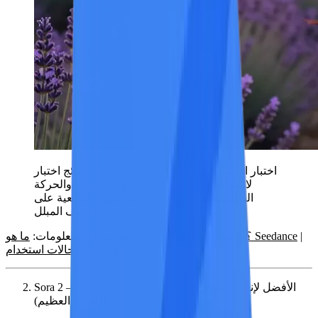
نتائج اختبار Seedance 2.0 — اختبار الصورة السينمائية.
لاحظ الدقة في إعادة إنتاج لون البشرة، والحركة
الطبيعية للشعر، وانعكاسات النيون الواقعية على
الرصيف المبلل.
|
دليل مستخدم Seedance
ما هو Seedance؟
|
لمزيد من المعلومات:
أمثلة عملية وحالات استخدام
Sora 2 — الأفضل لإنشاء نصوص عادية (يتطلب تجاوز جدار
الحماية العظيم)