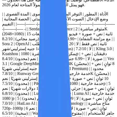
فهو يمثل المقارنة الأكثر شمولاً المتاحة لعام 2026.
| الأداة | المطور | التوفر المحلي | الدقة القصوى | المدة القصوى |
وضع الإدخال | الصوت الأصلي | السعر المبدئي | الحصة المجانية |
التقييم | |------|------- -|-----------|-----------|---------|---------|---------|-------
| ByteDance | متوفر مباشرة | 2K
Seedance 2.0
-|---------|----- -| |
(2048×1080) | 15 ثانية | نص + صورة + فيديو + صوت | نعم (8 لغات
| |
مع مزامنة الشفاه) | ~9.90 دولار/شهر | نعم (رصيد مجاني) |
8.2/10
| OpenAI | يتطلب VPN | 1080p | 20 ثانية | نص فقط | لا |
Sora 2
|
Kling 3.0
| |
14.99 جنيه إسترليني/شهر (ChatGPT Plus) | لا |
7.2/10
Kuaishou | يمكن الوصول إليه مباشرة | 1080p | دقيقتان | نص +
Veo
| |
صورة | لا | ~6.99 جنيه إسترليني شهريًا | نعم (محدود) |
8.4/10
| Google DeepMind | يتطلب VPN | 4K (محسّن) | 8 ثوانٍ | نص +
3.1
صورة | نعم | 14 جنيه إسترليني شهريًا (AI Premium) | محدود |
| Runway | خدمة خارجية | 4K (محسّن) |
Runway Gen-4
| |
7.8/10
10 ثوانٍ | نص + صورة + فيديو | لا | 15 جنيه إسترليني شهريًا | نعم
| Pika Labs | خدمة خارجية | 1080p | 5
Pika 2.0
| |
(محدود) |
7.5/10
ثوانٍ | نص + صورة | جزئي (مؤثرات صوتية) | 10 دولارات شهريًا | نعم
| Luma AI | خدمة خارجية
Luma Dream Machine
| |
(محدود) |
6.8/10
| 1080p | 5 ثوانٍ | نص + صورة | لا | 9.99 دولار شهريًا | نعم (محدود) |
| MiniMax/Xiyu Technology | متاح مباشرة |
HaiLuo AI
| |
7.0/10
720p–1080p | 6 ثوانٍ | نص + صورة | لا | ~4.99 دولار شهريًا | نعم
| Alibaba (مفتوح المصدر) | جاهز للاستخدام |
Wan
| |
(سخية) |
6.5/10