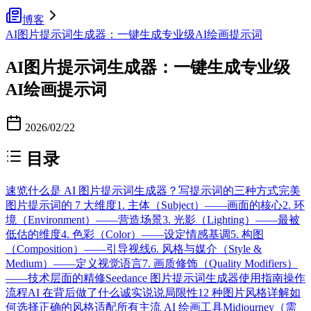
博客
AI图片提示词生成器：一键生成专业级AI绘画提示词
AI图片提示词生成器：一键生成专业级
AI绘画提示词
2026/02/22
目录
速览
什么是 AI 图片提示词生成器？
写提示词的三种方式
完美
图片提示词的 7 大维度
1. 主体（Subject）——画面的核心
2. 环
境（Environment）——营造场景
3. 光影（Lighting）——最被
低估的维度
4. 色彩（Color）——设定情感基调
5. 构图
（Composition）——引导视线
6. 风格与媒介（Style &
Medium）——定义视觉语言
7. 画质修饰（Quality Modifiers）
——技术层面的精修
Seedance 图片提示词生成器使用指南
操作
流程
AI 在背后做了什么
诚实说说局限性
12 种图片风格详解
如
何选择正确的风格
适配所有主流 AI 绘画工具
Midjourney（需