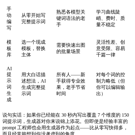
手
熟悉各模型关
学习曲线陡
动
从零开始写
键词语法的老
峭、费时、质
编
完整提示词
手
量不稳定
写
模
选一个现成
灵活性差、创
需要快速出图
板
模板，替换
意受限、容易
的批量场景
库
主体
千篇一律
AI
提
用大白话描
所有人——新
对每个词的控
示
述想法，AI
手获得专业效
制力略低（但
词
生成完整提
果，老手节省
你可以编辑输
生
示词
时间
出）
成
说句实话：如果你已经能在 30 秒内写出覆盖 7 个维度的 150
词提示词，生成器对你来说锦上添花。但即使是经验丰富的
prompt 工程师也会用生成器作为起点——比从零写快得多，
而且经常能想到你没考虑到的角度。