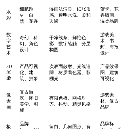
细腻题
湿画法渲染、纸张质
贺卡、花
水
材、自
感、透明水洗、柔和
卉版画、
彩
然、花卉
边缘
温柔品牌
数
游戏美
奇幻、科
干净线条、鲜艳色
字
术、书
幻、角色
彩、数字笔触、分层
艺
封、海报
设计
构图
术
设计
3D
产品可视
次表面散射、光线追
产品效果
渲
化、建
踪、材质着色器、影
图、建筑
染
筑、抽象
棚光
可视化
复古游
像
游戏素
戏、怀旧
有限色板、网格对
素
材、复古
美学、图
齐、抖动、精灵风格
画
品牌
标
品牌、
品牌标
极
留白、几何图形、有