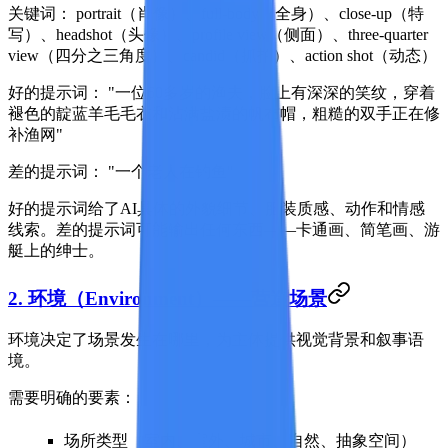
关键词：
portrait（肖像）、full-body（全身）、close-up（特
写）、headshot（头像）、profile view（侧面）、three-quarter
view（四分之三角度）、candid（抓拍）、action shot（动态）
好的提示词：
"一位60多岁的渔夫，脸上有深深的笑纹，穿着
褪色的靛蓝羊毛毛衣和沾满盐渍的帆布帽，粗糙的双手正在修
补渔网"
差的提示词：
"一个老人在钓鱼"
好的提示词给了AI具体的外貌细节、服装质感、动作和情感
线索。差的提示词可能输出任何东西——卡通画、简笔画、游
艇上的绅士。
2. 环境（Environment）——营造场景
环境决定了场景发生在哪里，为主体提供视觉背景和叙事语
境。
需要明确的要素：
场所类型（室内、室外、城市、自然、抽象空间）