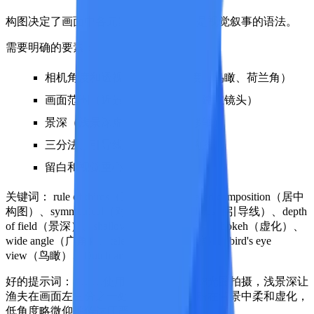
构图决定了画面中各元素的排列方式，是视觉叙事的语法。
需要明确的要素：
相机角度和透视（平视、低角度、鸟瞰、荷兰角）
画面范围（近景、全景、中景、建立镜头）
景深（浅景深虚化、全景深、移轴）
三分法、引导线、对称、框架构图
留白和视觉重心分布
关键词：
rule of thirds（三分法）、centered composition（居中
构图）、symmetrical（对称）、leading lines（引导线）、depth
of field（景深）、shallow DOF（浅景深）、bokeh（虚化）、
wide angle（广角）、telephoto（长焦压缩）、bird's eye
view（鸟瞰）、Dutch angle（荷兰角）
好的提示词：
"……使用85mm镜头、f/2.8光圈拍摄，浅景深让
渔夫在画面左三分之一处清晰，港湾渔船在背景中柔和虚化，
低角度略微仰拍传达庄严感"