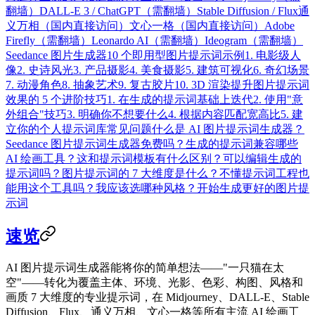
翻墙）
DALL-E 3 / ChatGPT（需翻墙）
Stable Diffusion / Flux
通
义万相（国内直接访问）
文心一格（国内直接访问）
Adobe
Firefly（需翻墙）
Leonardo AI（需翻墙）
Ideogram（需翻墙）
Seedance 图片生成器
10 个即用型图片提示词示例
1. 电影级人
像
2. 史诗风光
3. 产品摄影
4. 美食摄影
5. 建筑可视化
6. 奇幻场景
7. 动漫角色
8. 抽象艺术
9. 复古胶片
10. 3D 渲染
提升图片提示词
效果的 5 个进阶技巧
1. 在生成的提示词基础上迭代
2. 使用"意
外组合"技巧
3. 明确你不想要什么
4. 根据内容匹配宽高比
5. 建
立你的个人提示词库
常见问题
什么是 AI 图片提示词生成器？
Seedance 图片提示词生成器免费吗？
生成的提示词兼容哪些
AI 绘画工具？
这和提示词模板有什么区别？
可以编辑生成的
提示词吗？
图片提示词的 7 大维度是什么？
不懂提示词工程也
能用这个工具吗？
我应该选哪种风格？
开始生成更好的图片提
示词
速览
AI 图片提示词生成器
能将你的简单想法——"一只猫在太
空"——转化为覆盖主体、环境、光影、色彩、构图、风格和
画质
7 大维度
的专业提示词，在 Midjourney、DALL-E、Stable
Diffusion、Flux、通义万相、文心一格等所有主流 AI 绘画工