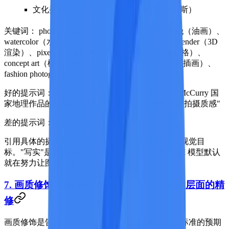
文化美学（日本浮世绘、北欧极简、包豪斯）
关键词：
photorealistic（照片级写实）、oil painting（油画）、
watercolor（水彩）、digital art（数字艺术）、3D render（3D
渲染）、pixel art（像素画）、anime style（动漫风格）、
concept art（概念艺术）、editorial illustration（社论插画）、
fashion photography（时尚摄影）
好的提示词：
"……社论纪实摄影风格，有 Steve McCurry 国
家地理作品的叙事深度和丰富细节感，中画幅胶片拍摄质感"
差的提示词：
"……写实风格"
引用具体的摄影师或艺术流派给了 AI 一个明确的视觉目
标。"写实"是最没用的风格描述之一，因为每个 AI 模型默认
就在努力让图片好看。
7. 画质修饰（Quality Modifiers）——技术层面的精
修
画质修饰是告诉 AI 你对分辨率、渲染质量和技术标准的预期