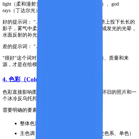
light（柔和漫射光）、volumetric light（体积光）、god
rays（丁达尔光）、dappled light（斑驳光影）
好的提示词：
"……温暖的黄金时段侧光在栈桥上投下长长的
影子，雾气中柔和的轮廓光在他的剪影周围形成发光的光晕，
水面反射的补光轻柔地照亮阴影区域"
差的提示词：
"……光线很好"
"很好"这个词对 AI 毫无意义。指定光线的方向、质量和来
源，才是在给模型一张布光图。
4. 色彩（Color）——设定情感基调
色彩直接影响图片的情感共鸣。它是一张温暖怀旧的照片和一
个冰冷反乌托邦场景之间的区别。
需要明确的要素：
整体色温（暖色、冷色、中性）
主色调（大地色系、宝石色系、马卡龙色系、单色）