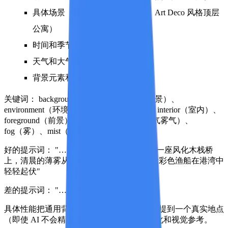
具体场景（日式庭院、废弃仓库、Art Deco 风格顶层
公寓）
时间和季节
天气和大气条件
背景元素和纵深层次
关键词：
background（背景）、setting（场景）、
environment（环境）、landscape（风景）、interior（室内）、
foreground（前景）、atmospheric haze（大气雾气）、
fog（雾）、mist（薄雾）
好的提示词：
"……站在葡萄牙沿海渔村的一座风化木栈桥
上，清晨的薄雾从大西洋上缓缓涌来，身后彩色渔船在港湾中
轻轻起伏"
差的提示词：
"……在海边"
具体性能把通用背景变成一个可信的世界。提到一个真实地点
（即使 AI 不会精确复制）能为模型提供文化和视觉参考。