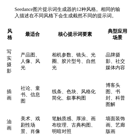
Seedance图片提示词生成器的12种风格。相同的输
入描述在不同风格下会生成截然不同的提示词。
风
典型应用
最适合
核心提示词要素
格
场景
写
产品图、
相机参数、镜头、光
品牌摄
实
人像、风
圈、胶片型号、自然
影、社交
摄
光
光
媒体内容
影
博客头
社论、童
插
线条、色块、风格化
图、书
书、信息
画
简化、叙事构图
封、科普
图
图解
美术、戏
笔触质感、厚涂、画
墙面装饰
油
剧性场
布纹理、古典构图、
画、艺廊
画
景、肖像
明暗对照
版画