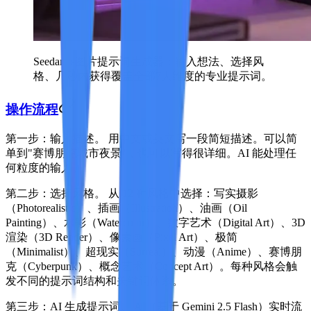
Seedance图片提示词生成器：输入想法、选择风
格、几秒内获得覆盖全部7大维度的专业提示词。
操作流程
第一步：输入描述。
用中文或英文写一段简短描述。可以简
单到"赛博朋克城市夜景"，也可以写得很详细。AI 能处理任
何粒度的输入。
第二步：选择风格。
从 12 种风格中选择：写实摄影
（Photorealistic）、插画（Illustration）、油画（Oil
Painting）、水彩（Watercolor）、数字艺术（Digital Art）、3D
渲染（3D Render）、像素画（Pixel Art）、极简
（Minimalist）、超现实（Surreal）、动漫（Anime）、赛博朋
克（Cyberpunk）、概念艺术（Concept Art）。每种风格会触
发不同的提示词结构和关键词体系。
第三步：AI 生成提示词。
AI（基于 Gemini 2.5 Flash）实时流