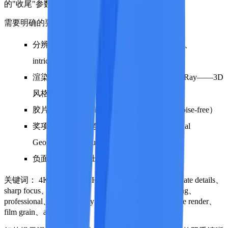
的"收尾"参数。
需要明确的要素：
分辨率和细节级别（4K、8K、ultra-detailed、
intricate）
渲染引擎参考（Unreal Engine、Octane、V-Ray——3D
风格时使用）
胶片/噪点特征（film grain、clean digital、noise-free）
奖项或出版物参考（award-winning、National
Geographic、Vogue）
负面规避（不要出现什么）
关键词：
4K、8K、ultra HD、highly detailed、intricate details、
sharp focus、masterpiece、best quality、award-winning、
professional、studio quality、Unreal Engine 5、Octane render、
film grain、artifact-free