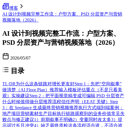
博客
AI 设计到视频完整工作流：户型方案、PSD 分层资产与营销
视频落地（2026）
AI 设计到视频完整工作流：户型方案、
PSD 分层资产与营销视频落地（2026）
2026/05/07
目录
TL;DR
为什么这条链路对增长更友好
Step 1：先把“空间叙事”
做清楚（AI Floor Plan）
推荐输入模板
评估重点（不是只看美
观）
实操建议
Step 2：把平面视觉稿变成可编辑 PSD 分层资产
什么时候值得做分层
推荐流程
信任声明（EEAT 关键）
Step
3：在 Seedance 生成最终营销视频
推荐执行方式
端到端案例：
地产项目营销素材生产
目标
执行链路
观察到的业务价值
常见失
败点与修正建议
1）前期叙事不明确
2）变量同时改太多
3）提
示词过长且冲突
4）缺乏最终质检
这条流程适合谁，不适合谁