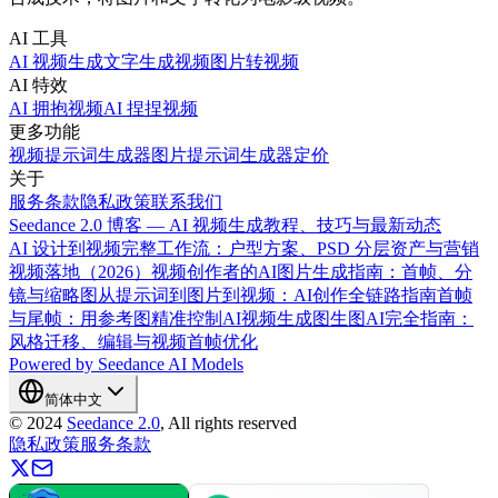
AI 工具
AI 视频生成
文字生成视频
图片转视频
AI 特效
AI 拥抱视频
AI 捏捏视频
更多功能
视频提示词生成器
图片提示词生成器
定价
关于
服务条款
隐私政策
联系我们
Seedance 2.0 博客 — AI 视频生成教程、技巧与最新动态
AI 设计到视频完整工作流：户型方案、PSD 分层资产与营销
视频落地（2026）
视频创作者的AI图片生成指南：首帧、分
镜与缩略图
从提示词到图片到视频：AI创作全链路指南
首帧
与尾帧：用参考图精准控制AI视频生成
图生图AI完全指南：
风格迁移、编辑与视频首帧优化
Powered by Seedance AI Models
简体中文
©
2024
Seedance 2.0
, All rights reserved
隐私政策
服务条款