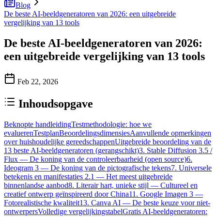
Blog
De beste AI-beeldgeneratoren van 2026: een uitgebreide
vergelijking van 13 tools
De beste AI-beeldgeneratoren van 2026:
een uitgebreide vergelijking van 13 tools
Feb 22, 2026
Inhoudsopgave
Beknopte handleiding
Testmethodologie: hoe we
evalueren
Testplan
Beoordelingsdimensies
Aanvullende opmerkingen
over huishoudelijke gereedschappen
Uitgebreide beoordeling van de
13 beste AI-beeldgeneratoren (gerangschikt)
3. Stable Diffusion 3.5 /
Flux — De koning van de controleerbaarheid (open source)
6.
Ideogram 3 — De koning van de pictografische tekens
7. Universele
betekenis en manifestaties 2.1 — Het meest uitgebreide
binnenlandse aanbod
8. Literair hart, unieke stijl — Cultureel en
creatief ontwerp geïnspireerd door China
11. Google Imagen 3 —
Fotorealistische kwaliteit
13. Canva AI — De beste keuze voor niet-
ontwerpers
Volledige vergelijkingstabel
Gratis AI-beeldgeneratoren: