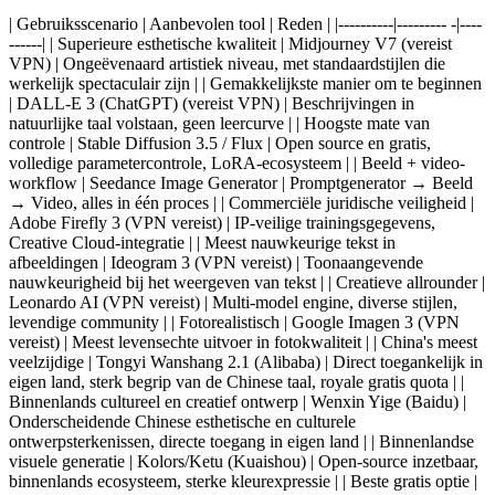
| Gebruiksscenario | Aanbevolen tool | Reden | |----------|--------- -|----
------| |
Superieure esthetische kwaliteit
| Midjourney V7 (vereist
VPN) | Ongeëvenaard artistiek niveau, met standaardstijlen die
werkelijk spectaculair zijn | |
Gemakkelijkste manier om te beginnen
| DALL-E 3 (ChatGPT) (vereist VPN) | Beschrijvingen in
natuurlijke taal volstaan, geen leercurve | |
Hoogste mate van
controle
| Stable Diffusion 3.5 / Flux | Open source en gratis,
volledige parametercontrole, LoRA-ecosysteem | |
Beeld + video-
workflow
| Seedance Image Generator | Promptgenerator → Beeld
→ Video, alles in één proces | |
Commerciële juridische veiligheid
|
Adobe Firefly 3 (VPN vereist) | IP-veilige trainingsgegevens,
Creative Cloud-integratie | |
Meest nauwkeurige tekst in
afbeeldingen
| Ideogram 3 (VPN vereist) | Toonaangevende
nauwkeurigheid bij het weergeven van tekst | |
Creatieve allrounder
|
Leonardo AI (VPN vereist) | Multi-model engine, diverse stijlen,
levendige community | |
Fotorealistisch
| Google Imagen 3 (VPN
vereist) | Meest levensechte uitvoer in fotokwaliteit | |
China's meest
veelzijdige
| Tongyi Wanshang 2.1 (Alibaba) | Direct toegankelijk in
eigen land, sterk begrip van de Chinese taal, royale gratis quota | |
Binnenlands cultureel en creatief ontwerp
| Wenxin Yige (Baidu) |
Onderscheidende Chinese esthetische en culturele
ontwerpsterkenissen, directe toegang in eigen land | |
Binnenlandse
visuele generatie
| Kolors/Ketu (Kuaishou) | Open-source inzetbaar,
binnenlands ecosysteem, sterke kleurexpressie | |
Beste gratis optie
|