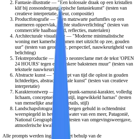
Fantasie-illustratie
— "Een kolossale draak op een kristallen
klif bij zonsondergang, epische fantasiekunst" (testen van
creatieve interpretatie, kleur, compositie)
Productfotografie
— "Een matzwarte parfumfles op een
marmeren oppervlak, zachte studioverlichting" (testen van
commerciële haalbaarheid, reflecties, materialen)
Architecturale visualisatie
— "Moderne minimalistische
woning met kamerhoge ramen met uitzicht op zee, gouden
uur" (testen van geometrie, perspectief, nauwkeurigheid van
belichting)
Tekstreproductie
— "Retro neonreclame met de tekst 'OPEN
24 HOURS' tegen een donkere bakstenen muur" (testen van
tekstuele nauwkeurigheid)
Abstracte kunst
— "Concept van tijd die oplost in gouden
lichtdeeltjes, abstracte digitale kunst" (testen van creatieve
interpretatie)
Karakterontwerp
— "Cyberpunk-samurai-karakter, volledig
lichaam, conceptuele kunststijl, ingewikkeld harnas" (testen
van menselijke anatomie, details, stijl)
Landschapsfotografie
— "Bergen gehuld in ochtendmist
weerspiegeld in het rustige water van een meer, Patagonië,
National Geographic-stijl" (testen van omgevingsweergave,
atmosferische kwaliteit)
Alle prompts werden ingediend met behulp van de