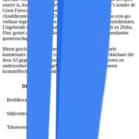
source is, kunt u volledig offline werken op lokale GPU's zonder de
Great Firewall te hoeven omzeilen. Binnenlandse GPU-
clouddiensten (zoals AutoDL en Juchiyun) bieden pay-as-you-go-
verhuur tegen lagere kosten dan buitenlandse abonnementsdiensten.
Uitgebreide Chinese tutorials zijn beschikbaar op Bilibili en Zhihu.
Flux geniet ook aanzienlijke populariteit binnen de binnenlandse
gemeenschap.
Meest geschikt voor:
Technische gebruikers, professionele
kunstenaars die volledige controle nodig hebben, ontwikkelaars die
door AI gegenereerde afbeeldingen in producten integreren en
onderzoekers. Voor thuisgebruikers is dit een van de meest
kosteneffectieve en toegankelijke opties die er zijn.
Dimensie
Beoordeling
Beeldkwaliteit
9/10
Stijlcontrole
10/10
Tekstweergave
5/10