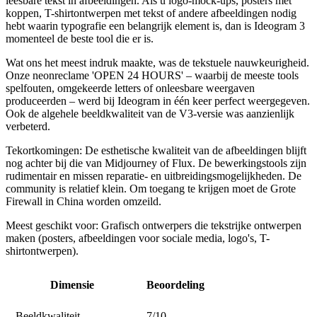
leesbare tekst in afbeeldingen
. Als u logo-mock-ups, posters met
koppen, T-shirtontwerpen met tekst of andere afbeeldingen nodig
hebt waarin typografie een belangrijk element is, dan is Ideogram 3
momenteel de beste tool die er is.
Wat ons het meest indruk maakte, was de tekstuele nauwkeurigheid.
Onze neonreclame 'OPEN 24 HOURS' – waarbij de meeste tools
spelfouten, omgekeerde letters of onleesbare weergaven
produceerden – werd bij Ideogram in één keer perfect weergegeven.
Ook de algehele beeldkwaliteit van de V3-versie was aanzienlijk
verbeterd.
Tekortkomingen:
De esthetische kwaliteit van de afbeeldingen blijft
nog achter bij die van Midjourney of Flux. De bewerkingstools zijn
rudimentair en missen reparatie- en uitbreidingsmogelijkheden. De
community is relatief klein. Om toegang te krijgen moet de Grote
Firewall in China worden omzeild.
Meest geschikt voor:
Grafisch ontwerpers die tekstrijke ontwerpen
maken (posters, afbeeldingen voor sociale media, logo's, T-
shirtontwerpen).
Dimensie
Beoordeling
Beeldkwaliteit
7/10