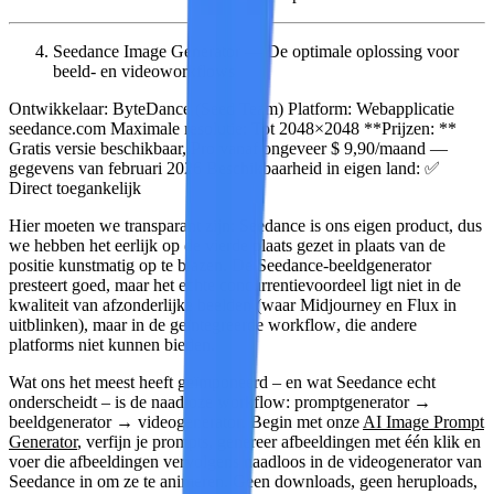
Seedance Image Generator — De optimale oplossing voor
beeld- en videoworkflows
Ontwikkelaar:
ByteDance (Seed Team)
Platform:
Webapplicatie
seedance.com
Maximale resolutie:
Tot 2048×2048 **Prijzen: **
Gratis versie beschikbaar, Pro vanaf ongeveer $ 9,90/maand —
gegevens van februari 2026
Beschikbaarheid in eigen land:
✅
Direct toegankelijk
Hier moeten we transparant zijn: Seedance is ons eigen product, dus
we hebben het eerlijk op de vierde plaats gezet in plaats van de
positie kunstmatig op te blazen. De Seedance-beeldgenerator
presteert goed, maar het echte concurrentievoordeel ligt niet in de
kwaliteit van afzonderlijke beelden (waar Midjourney en Flux in
uitblinken), maar in de
geïntegreerde workflow
, die andere
platforms niet kunnen bieden.
Wat ons het meest heeft geïmponeerd – en wat Seedance echt
onderscheidt – is de naadloze workflow:
promptgenerator →
beeldgenerator → videogenerator
. Begin met onze
AI Image Prompt
Generator
, verfijn je prompts, genereer afbeeldingen met één klik en
voer die afbeeldingen vervolgens naadloos in de videogenerator van
Seedance in om ze te animeren. Geen downloads, geen heruploads,