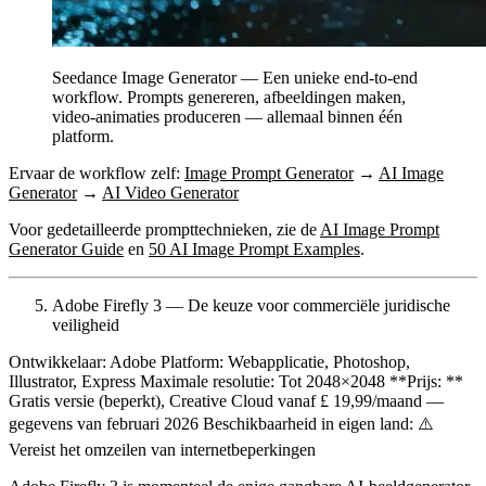
Seedance Image Generator — Een unieke end-to-end
workflow. Prompts genereren, afbeeldingen maken,
video-animaties produceren — allemaal binnen één
platform.
Ervaar de workflow zelf:
Image Prompt Generator
→
AI Image
Generator
→
AI Video Generator
Voor gedetailleerde prompttechnieken, zie de
AI Image Prompt
Generator Guide
en
50 AI Image Prompt Examples
.
Adobe Firefly 3 — De keuze voor commerciële juridische
veiligheid
Ontwikkelaar:
Adobe
Platform:
Webapplicatie, Photoshop,
Illustrator, Express
Maximale resolutie:
Tot 2048×2048 **Prijs: **
Gratis versie (beperkt), Creative Cloud vanaf £ 19,99/maand —
gegevens van februari 2026
Beschikbaarheid in eigen land:
⚠️
Vereist het omzeilen van internetbeperkingen