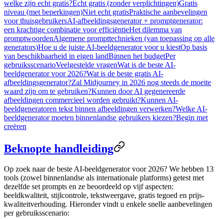
welke zijn echt gratis?
Echt gratis (zonder verplichtingen)
Gratis
niveau (met beperkingen)
Niet echt gratis
Praktische aanbevelingen
voor thuisgebruikers
AI-afbeeldingsgenerator + promptgenerator:
een krachtige combinatie voor efficiëntie
Het dilemma van
promptwoorden
Algemene prompttechnieken (van toepassing op alle
generators)
Hoe u de juiste AI-beeldgenerator voor u kiest
Op basis
van beschikbaarheid in eigen land
Binnen het budget
Per
gebruiksscenario
Veelgestelde vragen
Wat is de beste AI-
beeldgenerator voor 2026?
Wat is de beste gratis AI-
afbeeldingsgenerator?
Zal Midjourney in 2026 nog steeds de moeite
waard zijn om te gebruiken?
Kunnen door AI gegenereerde
afbeeldingen commercieel worden gebruikt?
Kunnen AI-
beeldgeneratoren tekst binnen afbeeldingen verwerken?
Welke AI-
beeldgenerator moeten binnenlandse gebruikers kiezen?
Begin met
creëren
Beknopte handleiding
Op zoek naar de
beste AI-beeldgenerator voor 2026
? We hebben 13
tools (zowel binnenlandse als internationale platforms) getest met
dezelfde set prompts en ze beoordeeld op vijf aspecten:
beeldkwaliteit, stijlcontrole, tekstweergave, gratis tegoed en prijs-
kwaliteitverhouding. Hieronder vindt u enkele snelle aanbevelingen
per gebruiksscenario: