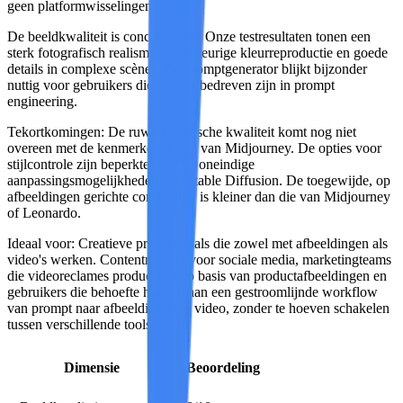
geen platformwisselingen.
De beeldkwaliteit is concurrerend. Onze testresultaten tonen een
sterk fotografisch realisme, nauwkeurige kleurreproductie en goede
details in complexe scènes. De promptgenerator blijkt bijzonder
nuttig voor gebruikers die minder bedreven zijn in prompt
engineering.
Tekortkomingen:
De ruwe esthetische kwaliteit komt nog niet
overeen met de kenmerkende stijl van Midjourney. De opties voor
stijlcontrole zijn beperkter dan de oneindige
aanpassingsmogelijkheden van Stable Diffusion. De toegewijde, op
afbeeldingen gerichte community is kleiner dan die van Midjourney
of Leonardo.
Ideaal voor:
Creatieve professionals die zowel met afbeeldingen als
video's werken. Contentmakers voor sociale media, marketingteams
die videoreclames produceren op basis van productafbeeldingen en
gebruikers die behoefte hebben aan een gestroomlijnde workflow
van prompt naar afbeelding naar video, zonder te hoeven schakelen
tussen verschillende tools.
Dimensie
Beoordeling