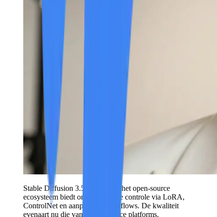
Stable Diffusion 3.5 en Flux — het open-source
ecosysteem biedt ongeëvenaarde controle via LoRA,
ControlNet en aanpasbare workflows. De kwaliteit
evenaart nu die van closed-source platforms.