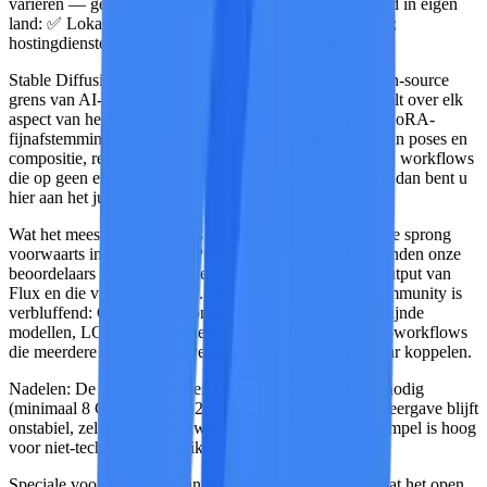
variëren — gegevens van februari 2026
Beschikbaarheid in eigen
land:
✅ Lokale implementatie vereist geen VPN-bypass;
hostingdiensten zijn afhankelijk van het platform
Stable Diffusion 3.5 en Flux vertegenwoordigen de open-source
grens van AI-beeldgeneratie. Als u volledige controle wilt over elk
aspect van het generatieproces – aangepaste modellen, LoRA-
fijnafstemming, nauwkeurige ControlNet-manipulatie van poses en
compositie, restauratie, opschaling, regionale prompts en workflows
die op geen enkel closed-sourceplatform mogelijk zijn – dan bent u
hier aan het juiste adres.
Wat het meest indruk op ons maakte
, was de kwalitatieve sprong
voorwaarts in het Flux 1.1 Pro-model. In blinde tests konden onze
beoordelaars vaak geen onderscheid maken tussen de output van
Flux en die van Midjourney. Het ecosysteem van de community is
verbluffend: CivitAI biedt onderdak aan duizenden verfijnde
modellen, LORA's in alle denkbare stijlen en ComfyUI-workflows
die meerdere modellen en verwerkingsstappen aan elkaar koppelen.
Nadelen:
De leercurve is steil. Je hebt een goede GPU nodig
(minimaal 8 GB VRAM, 12 GB+ aanbevolen). Tekstweergave blijft
onstabiel, zelfs met de nieuwste modellen. De instapdrempel is hoog
voor niet-technische gebruikers.
Speciale voordelen voor binnenlandse gebruikers:
Omdat het open