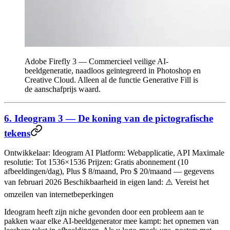
Adobe Firefly 3 — Commercieel veilige AI-
beeldgeneratie, naadloos geïntegreerd in Photoshop en
Creative Cloud. Alleen al de functie Generative Fill is
de aanschafprijs waard.
6. Ideogram 3 — De koning van de pictografische
tekens
Ontwikkelaar:
Ideogram AI
Platform:
Webapplicatie, API
Maximale
resolutie:
Tot 1536×1536
Prijzen:
Gratis abonnement (10
afbeeldingen/dag), Plus $ 8/maand, Pro $ 20/maand — gegevens
van februari 2026
Beschikbaarheid in eigen land:
⚠️ Vereist het
omzeilen van internetbeperkingen
Ideogram heeft zijn niche gevonden door een probleem aan te
pakken waar elke AI-beeldgenerator mee kampt:
het opnemen van