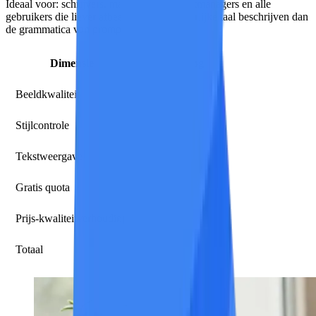
Ideaal voor:
schrijvers, marketeers, productmanagers en alle
gebruikers die liever afbeeldingen in natuurlijke taal beschrijven dan
de grammatica van prompts te leren.
Dimensie
Beoordeling
Beeldkwaliteit
8/10
Stijlcontrole
8/10
Tekstweergave
8/10
Gratis quota
5/10
Prijs-kwaliteitverhouding
8/10
Totaal
7,8/10