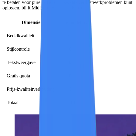
te betalen voor pure esthetische kwaliteit en netwerkproblemen kunt
oplossen, blijft Midjourney de beste keuze.
Dimensie
Beoordeling
Beeldkwaliteit
10/10
Stijlcontrole
9/10
Tekstweergave
6/10
Gratis quota
1/10
Prijs-kwaliteitverhouding
7/10
Totaal
8,2/10