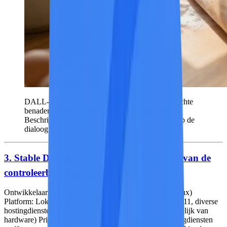
DALL-E 3 via ChatGPT — Een conversatiegerichte
benadering voor het genereren van afbeeldingen.
Beschrijf uw vereisten in alledaagse taal, doorloop de
dialoog en bereik uitstekende resultaten.
3. Stable Diffusion 3.5 / Flux — De koning van de
controleerbaarheid (open source)
Ontwikkelaar:
Stability AI (SD) / Black Forest Labs (Flux)
Platform:
Lokale implementatie, ComfyUI, Automatic1111, diverse
hostingdiensten
Maximale resolutie:
Onbeperkt (afhankelijk van
hardware)
Prijs:
Gratis (open source), prijzen van hostingdiensten