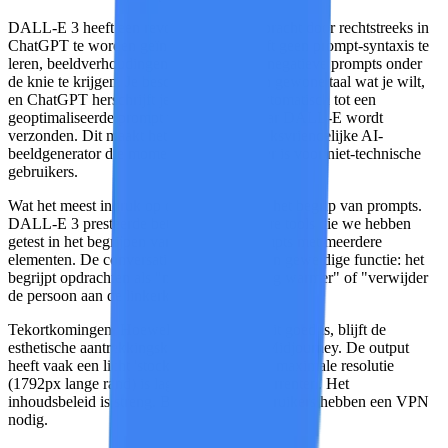
DALL-E 3 heeft een revolutie teweeggebracht door rechtstreeks in
ChatGPT te worden geïntegreerd. Je hoeft geen prompt-syntaxis te
leren, beeldverhoudingen te begrijpen of negatieve prompts onder
de knie te krijgen. Je beschrijft gewoon in gewone taal wat je wilt,
en ChatGPT herschrijft je beschrijving automatisch tot een
geoptimaliseerde prompt voordat deze naar DALL-E wordt
verzonden. Dit maakt het de meest gebruiksvriendelijke AI-
beeldgenerator die momenteel beschikbaar is voor niet-technische
gebruikers.
Wat het meest indruk op ons maakte
, was het begrip van prompts.
DALL-E 3 presteerde beter dan alle andere tools die we hebben
getest in het begrijpen van complexe prompts met meerdere
elementen. De conversational editing is een geweldige functie: het
begrijpt opdrachten als "maak de belichting warmer" of "verwijder
de persoon aan de linkerkant".
Tekortkomingen:
Hoewel de beeldkwaliteit goed is, blijft de
esthetische aantrekkingskracht achter bij Midjourney. De output
heeft vaak een licht 'stockfoto-gevoel'. De maximale resolutie
(1792px lange rand) is lager dan bij concurrenten. Het
inhoudsbeleid is streng. Binnenlandse gebruikers hebben een VPN
nodig.