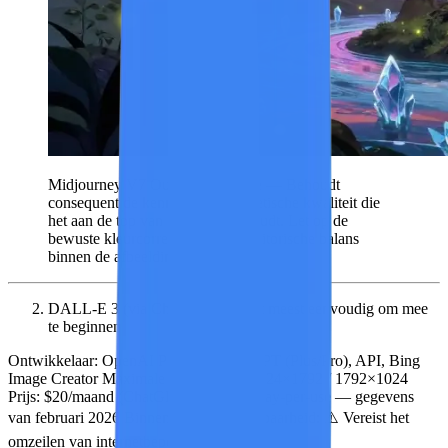
Midjourney V7 Output Showcase — Behoudt
consequent de kenmerkende esthetische kwaliteit die
het aan de top van de industrie houdt. Let op de
bewuste kleurcorrectie en compositorische balans
binnen de afbeelding.
DALL-E 3 (via ChatGPT) — Het meest eenvoudig om mee
te beginnen
Ontwikkelaar:
OpenAI
Platform:
ChatGPT (Plus/Pro), API, Bing
Image Creator
Maximale resolutie:
** 1024×1792 / 1792×1024
Prijs:
$20/maand (ChatGPT Plus), API pay-per-use — gegevens
van februari 2026
Binnenlandse beschikbaarheid:
⚠️ Vereist het
omzeilen van internetbeperkingen