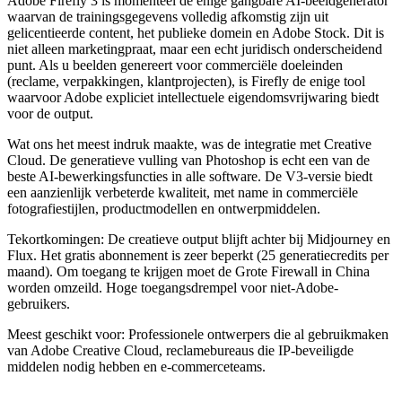
Adobe Firefly 3 is momenteel de enige gangbare AI-beeldgenerator
waarvan de trainingsgegevens volledig afkomstig zijn uit
gelicentieerde content, het publieke domein en Adobe Stock. Dit is
niet alleen marketingpraat, maar een echt juridisch onderscheidend
punt. Als u beelden genereert voor commerciële doeleinden
(reclame, verpakkingen, klantprojecten), is Firefly de enige tool
waarvoor Adobe expliciet intellectuele eigendomsvrijwaring biedt
voor de output.
Wat ons het meest indruk maakte, was de integratie met Creative
Cloud. De generatieve vulling van Photoshop is echt een van de
beste AI-bewerkingsfuncties in alle software. De V3-versie biedt
een aanzienlijk verbeterde kwaliteit, met name in commerciële
fotografiestijlen, productmodellen en ontwerpmiddelen.
Tekortkomingen:
De creatieve output blijft achter bij Midjourney en
Flux. Het gratis abonnement is zeer beperkt (25 generatiecredits per
maand). Om toegang te krijgen moet de Grote Firewall in China
worden omzeild. Hoge toegangsdrempel voor niet-Adobe-
gebruikers.
Meest geschikt voor:
Professionele ontwerpers die al gebruikmaken
van Adobe Creative Cloud, reclamebureaus die IP-beveiligde
middelen nodig hebben en e-commerceteams.