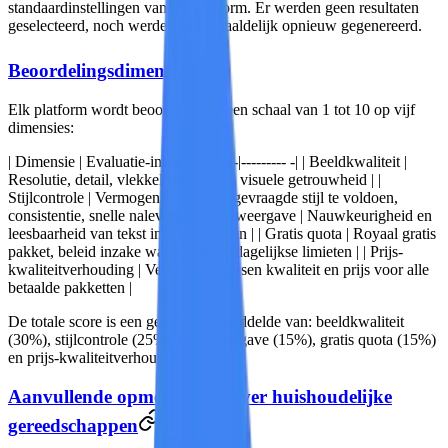
standaardinstellingen van elk platform. Er werden geen resultaten
geselecteerd, noch werden ze herhaaldelijk opnieuw gegenereerd.
Beoordelingsdimensies
Elk platform wordt beoordeeld op een schaal van 1 tot 10 op vijf
dimensies:
| Dimensie | Evaluatie-inhoud | |------|--------- -| |
Beeldkwaliteit
|
Resolutie, detail, vlekkeloze uitvoer, visuele getrouwheid | |
Stijlcontrole
| Vermogen om aan de gevraagde stijl te voldoen,
consistentie, snelle naleving | |
Tekstweergave
| Nauwkeurigheid en
leesbaarheid van tekst in afbeeldingen | |
Gratis quota
| Royaal gratis
pakket, beleid inzake watermerken, dagelijkse limieten | |
Prijs-
kwaliteitverhouding
| Verhouding tussen kwaliteit en prijs voor alle
betaalde pakketten |
De totale score
is een gewogen gemiddelde van: beeldkwaliteit
(30%), stijlcontrole (25%), tekstweergave (15%), gratis quota (15%)
en prijs-kwaliteitverhouding (15%).
Aanvullende opmerkingen over huishoudelijke
gereedschappen