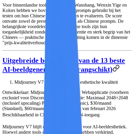
Voor binnenlandse tools zoals Tongyi Wanshang, Wenxin Yige en
Kolors hebben we bovendien Chinese prompts gebruikt bij het
testen om hun Chinese begripsvermogen te evalueren. De score
omvatte zowel de prestaties bij Engelse als Chinese prompts. De
belangrijkste voordelen van binnenlandse tools zijn hun
toegankelijkheid zonder VPN's, lage latentie en sterk begrip van het
Chinees
— praktische factoren die tot uiting komen in de dimensie
"prijs-kwaliteitverhouding".
Uitgebreide beoordeling van de 13 beste
AI-beeldgeneratoren (gerangschikt)
Midjourney V7 — De koning van esthetische kwaliteit
Ontwikkelaar:
Midjourney, Inc.
Platform:
Webapplicatie (voorheen
exclusief voor Discord)
Maximale resolutie:
Maximaal 2048×2048
(inclusief upscaling)
Prijs:
$10/maand (Basic), $30/maand
(Standard), $60/maand (Pro) — gegevens van februari 2026
Beschikbaarheid in China:
⚠️ Vereist VPN-toegang
Midjourney V7 blijft de gouden standaard voor AI-beeldesthetiek.
Hoewel andere tools de technische kloof hebben verkleind,