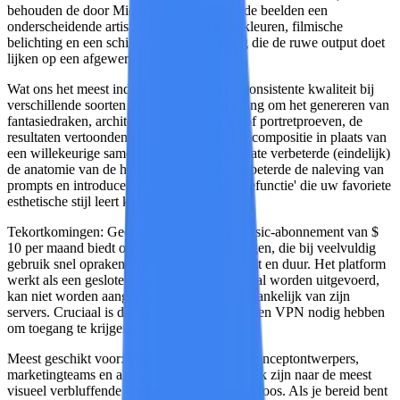
behouden de door Midjourney gegenereerde beelden een
onderscheidende artistieke kwaliteit: rijke kleuren, filmische
belichting en een schilderachtige verfijning die de ruwe output doet
lijken op een afgewerkt kunstwerk.
Wat ons het meest indruk maakte, was de consistente kwaliteit bij
verschillende soorten prompts. Of het nu ging om het genereren van
fantasiedraken, architecturale visualisaties of portretproeven, de
resultaten vertoonden altijd een doordachte compositie in plaats van
een willekeurige samenstelling. De V7-update verbeterde (eindelijk)
de anatomie van de handen aanzienlijk, verbeterde de naleving van
prompts en introduceerde een 'personalisatiefunctie' die uw favoriete
esthetische stijl leert kennen.
Tekortkomingen:
Geen gratis versie. Het Basic-abonnement van $
10 per maand biedt ongeveer 200 afbeeldingen, die bij veelvuldig
gebruik snel opraken. API-toegang is beperkt en duur. Het platform
werkt als een gesloten tuin: het kan niet lokaal worden uitgevoerd,
kan niet worden aangepast en is volledig afhankelijk van zijn
servers. Cruciaal is dat gebruikers in China een VPN nodig hebben
om toegang te krijgen.
Meest geschikt voor:
Digitale kunstenaars, conceptontwerpers,
marketingteams en alle gebruikers die op zoek zijn naar de meest
visueel verbluffende resultaten, direct uit de doos. Als je bereid bent