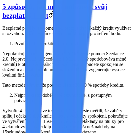
5 způsobů, jak maximalizovat svůj
bezplatný limit
Bezplatné příděly jsou omezené, proto je třeba každý kredit využívat
s rozvahou. Níže uvádíme osvědčené strategie pro šetření bodů.
První návrh s využitím modelu Lite
Nepokračujte přímo k generování finální verze pomocí Seedance
2.0. Nejprve použijte
Seedance 1.0 Lite
(který spotřebovává méně
kreditů) k otestování vašich nápadů. Jakmile budete spokojeni se
složením a obsahem, přepněte na model 2.0 a vygenerujte vysoce
kvalitní finální verzi.
Tato metoda vám může pomoci ušetřit 30–40 % spotřeby kreditu.
Nejprve krátkodobě, poté dlouhodobě, s postupným
potvrzením
Vytvořte 4–5sekundové testovací klipy, abyste ověřili, že záběry
splňují očekávání. Jakmile budete s výsledky spokojeni, pokračujte
ve vytváření plné 10–15sekundové verze. Náklady na titulky pro
4sekundový testovací klip jsou výrazně nižší než náklady na
15sekundové video, které bude nakonec vyřazeno.