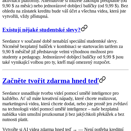
aktivitách platformy. Alternativně si můžete zakoupit předplatné (od
9,90 $ za měsíc) nebo jednorázové dobíjecí balíčky (od 9,99 $). Bez
ohledu na zůstatek kreditu bude váš účet a všechna videa, která jste
vytvořili, vždy přístupná.
Existují nějaké studentské slevy?
Seedance v současné době nenabízí speciální studentské slevy.
Nicméně bezplatný balíček v kombinaci se startovacím tarifem za
9,90 $ měsíčně již představuje velmi výhodnou možnost pro
studenty a pedagogy. Jednorázové dobíjecí balíčky od 9,99 $ jsou
také vynikající volbou pro ty, kteří mají omezený rozpočet.
Začněte tvořit zdarma hned teď
Seedance usnadňuje tvorbu videí pomocí umělé inteligence pro
každého. Ať už máte kreativní nápady, které chcete realizovat,
marketingová videa, která chcete dodat, nebo jste prostě jen zvědaví
na technologii videí pomocí umělé inteligence – naše bezplatná
nabídka vám umožní prozkoumat ji bez jakýchkoli překážek a bez
nutnosti platit.
Vytvořte si AI videa zdarma hned teď →
— Není potřeba kreditní