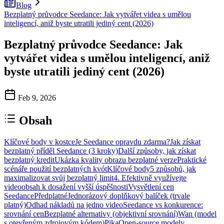
Blog
Bezplatný průvodce Seedance: Jak vytvářet videa s umělou
inteligencí, aniž byste utratili jediný cent (2026)
Bezplatný průvodce Seedance: Jak
vytvářet videa s umělou inteligencí, aniž
byste utratili jediný cent (2026)
Feb 9, 2026
Obsah
Klíčové body v kostce
Je Seedance opravdu zdarma?
Jak získat
bezplatný příděl Seedance (3 kroky)
Další způsoby, jak získat
bezplatný kredit
Ukázka kvality obrazu bezplatné verze
Praktické
scénáře použití bezplatných kvót
Klíčové body
5 způsobů, jak
maximalizovat svůj bezplatný limit
4. Efektivně využívejte
videoobsah k dosažení vyšší úspěšnosti
Vysvětlení cen
Seedance
Předplatné
Jednorázový doplňkový balíček (trvale
platný)
Odhad nákladů na jedno video
Seedance vs konkurence:
srovnání cen
Bezplatné alternativy (objektivní srovnání)
Wan (model
s otevřeným zdrojovým kódem)
Pika
Open-source modely