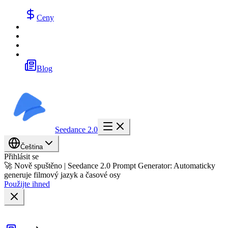
Ceny
Blog
Seedance 2.0
Čeština
Přihlásit se
🚀 Nově spuštěno | Seedance 2.0 Prompt Generator: Automaticky
generuje filmový jazyk a časové osy
Použijte ihned