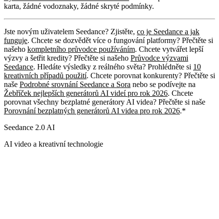
karta, žádné vodoznaky, žádné skryté podmínky.
Jste novým uživatelem Seedance? Zjistěte,
co je Seedance a jak
funguje
. Chcete se dozvědět více o fungování platformy? Přečtěte si
našeho
kompletního průvodce používáním
. Chcete vytvářet lepší
výzvy a šetřit kredity? Přečtěte si našeho
Průvodce výzvami
Seedance
. Hledáte výsledky z reálného světa? Prohlédněte si
10
kreativních případů použití
. Chcete porovnat konkurenty? Přečtěte si
naše
Podrobné srovnání Seedance a Sora
nebo se podívejte na
Žebříček nejlepších generátorů AI videí pro rok 2026
. Chcete
porovnat všechny bezplatné generátory AI videa? Přečtěte si naše
Porovnání bezplatných generátorů AI videa pro rok 2026
.*
Seedance 2.0 AI
AI video a kreativní technologie