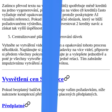
Zatímco převod textu na video (6 kreditů) spotřebuje méně kreditů
na jedno vygenerování,
převod obrázku na video (8 kreditů) často
vyžaduje méně opakovaných pokusů
, protože poskytujete AI
vizuální referenci. Pokud máte referenční obrázek, který se blíží
požadovanému výsledku, vyplatí se investovat 2 kredity navíc a
získat tak vyšší úspěšnost.
Centralizované plánování, generování dávek
Vyhněte se vytváření videí po jednom a opakování tohoto procesu
několikrát. Naplánujte si předem požadavky na více videí, připravte
si předem všechny pokyny, zkontrolujte je a vylepšete jednotlivě a
poté je všechny vytvořte najednou v jedné relaci. Tím zabráníte
impulzivnímu vytváření a plýtvání kvótou.
Vysvětlení cen Seedance
Pokud bezplatný balíček již nevyhovuje vašim požadavkům, níže
naleznete komplexní přehled našich placených předplatných.
Předplatné