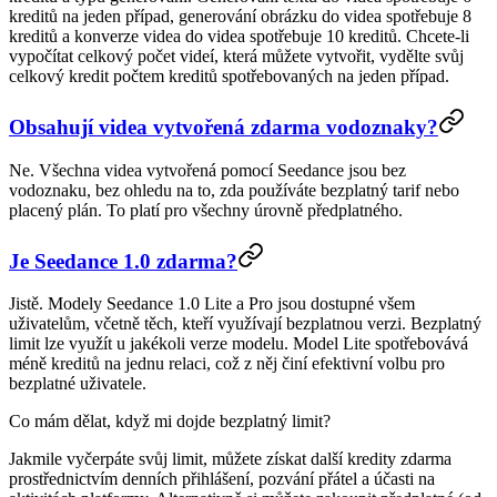
kreditů na jeden případ, generování obrázku do videa spotřebuje 8
kreditů a konverze videa do videa spotřebuje 10 kreditů. Chcete-li
vypočítat celkový počet videí, která můžete vytvořit, vydělte svůj
celkový kredit počtem kreditů spotřebovaných na jeden případ.
Obsahují videa vytvořená zdarma vodoznaky?
Ne. Všechna videa vytvořená pomocí Seedance jsou bez
vodoznaku, bez ohledu na to, zda používáte bezplatný tarif nebo
placený plán. To platí pro všechny úrovně předplatného.
Je Seedance 1.0 zdarma?
Jistě. Modely Seedance 1.0 Lite a Pro jsou dostupné všem
uživatelům, včetně těch, kteří využívají bezplatnou verzi. Bezplatný
limit lze využít u jakékoli verze modelu. Model Lite spotřebovává
méně kreditů na jednu relaci, což z něj činí efektivní volbu pro
bezplatné uživatele.
Co mám dělat, když mi dojde bezplatný limit?
Jakmile vyčerpáte svůj limit, můžete získat další kredity zdarma
prostřednictvím denních přihlášení, pozvání přátel a účasti na