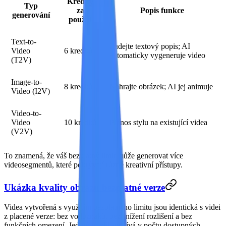
Kredity
Typ
za
Popis funkce
generování
použití
Text-to-
Zadejte textový popis; AI
Video
6 kreditů
automaticky vygeneruje video
(T2V)
Image-to-
8 kreditů
Nahrajte obrázek; AI jej animuje
Video (I2V)
Video-to-
Video
10 kreditů
Přenos stylu na existující videa
(V2V)
To znamená, že váš bezplatný limit může generovat
více
videosegmentů
, které pokrývají různé kreativní přístupy.
Ukázka kvality obrazu bezplatné verze
Videa vytvořená s využitím bezplatného limitu jsou identická s videi
z placené verze: bez vodoznaků, bez snížení rozlišení a bez
funkčních omezení. Jediný rozdíl spočívá v počtu dostupných