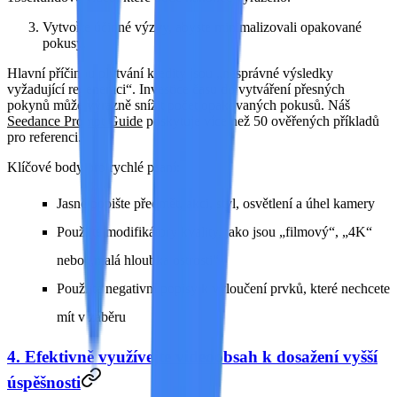
Vytvořte účinné výzvy, abyste minimalizovali opakované
pokusy.
Hlavní příčinou plýtvání kredity jsou „nesprávné výsledky
vyžadující regeneraci“. Investice času do vytváření přesných
pokynů může výrazně snížit počet opakovaných pokusů. Náš
Seedance Prompt Guide
poskytuje více než 50 ověřených příkladů
pro referenci.
Klíčové body pro rychlé psaní:
Jasně popište
předmět, akci, styl, osvětlení a úhel kamery
Použijte modifikátory kvality, jako jsou „filmový“, „4K“
nebo „malá hloubka ostrosti“
Použijte negativní popisy k vyloučení prvků, které
nechcete
mít v záběru
4. Efektivně využívejte videoobsah k dosažení vyšší
úspěšnosti