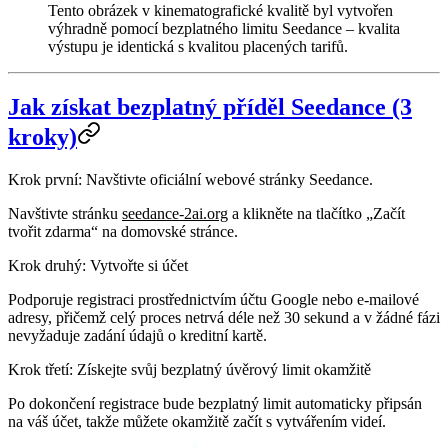
Tento obrázek v kinematografické kvalitě byl vytvořen
výhradně pomocí bezplatného limitu Seedance – kvalita
výstupu je identická s kvalitou placených tarifů.
Jak získat bezplatný příděl Seedance (3
kroky)
Krok první: Navštivte oficiální webové stránky Seedance.
Navštivte stránku
seedance-2ai.org
a klikněte na tlačítko
„Začít
tvořit zdarma“
na domovské stránce.
Krok druhý: Vytvořte si účet
Podporuje registraci prostřednictvím účtu Google nebo e-mailové
adresy, přičemž celý proces netrvá déle než 30 sekund a v žádné fázi
nevyžaduje zadání údajů o kreditní kartě.
Krok třetí: Získejte svůj bezplatný úvěrový limit okamžitě
Po dokončení registrace bude bezplatný limit automaticky připsán
na váš účet, takže můžete okamžitě začít s vytvářením videí.