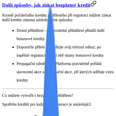
Další způsoby, jak získat bezplatný kredit
Kromě počátečního kreditu přiděleného při registraci můžete získat
další kredity zdarma následujícími způsoby:
Denní přihlášení
— Pravidelné přihlášení přináší další
bonusové kredity
Doporučte přítele
— Sdílejte svůj referral odkaz; po
úspěšné registraci obdrží obě strany bonusové kredity
Propagační odměny
— Platforma pravidelně pořádá
slavnostní akce a propagační akce, při kterých uděluje extra
kredity
Co můžete vytvořit s bezplatným přídělem?
Spotřeba kreditů pro každý typ generace je následující: