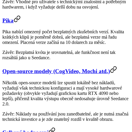
Závěr
: Vhodné pro uživatele s technickými znalostmi a potřebným
hardwarem, i když vyžaduje delší dobu na osvojení.
Pika
Pika nabízí omezený počet bezplatných zkušebních verzí. Kvalita
krátkých klipů je poměrně dobrá, ale bezplatná verze má řadu
omezení. Placená verze začíná na 10 dolarech za měsíc.
Závěr
: Bezplatná kvóta je srovnatelná, ale funkčnost není tak
rozsáhlá jako u Seedance.
Open-source modely (CogVideo, Mochi atd.)
Několik open-source modelů lze spustit lokálně bez nákladů,
vyžadují však technickou konfiguraci a mají vysoké hardwarové
požadavky (obvykle vyžadují grafickou kartu RTX 4090 nebo
lepší), přičemž kvalita výstupu obecně nedosahuje úrovně Seedance
2.0.
Závěr
: Náklady na používání jsou zanedbatelné, ale je nutná značná
technická investice a je zde znatelný rozdíl v kvalitě obrazu.