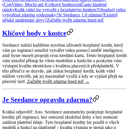
(CogVideo, Mochi atd.)
Celkové hodnocení
Často kladené
otázky
Kolik videí lze vytvořit s bezplatným limitem?
Obsahují videa
vytvořená zdarma vodoznaky?
Je Seedance 1.0 zdarma?
Existují
nějaké studentské slevy?
Začněte tvořit zdarma hned teď
Klíčové body v kostce
Seedance nabízí každému novému uživateli bezplatný kredit, který
vám po registraci umožní vytvářet videa pomocí umělé inteligence,
aniž byste museli propojit svou kreditní kartu
. Tento bezplatný kredit
vám umožní přístup ke všem modelům a funkcím a poskytne vám
výstupní kvalitu identickou s kvalitou placených předplatitelů. V
této příručce se dozvíte, jak získat bezplatný kredit, kolik videí
můžete vytvořit, jak jej maximálně využít a kdy se vyplatí přejít na
placený tarif.
Začněte tvořit zdarma hned teď →
Je Seedance opravdu zdarma?
Krátká odpověď: Ano.
Seedance automaticky poskytuje bezplatné
kredity při registraci, bez omezení zkušební doby a bez nutnosti
zadávat platební údaje. Tyto bezplatné kredity lze použít u všech
modelů a funkcí na platformě – kvalita výstupu je stejná jako u