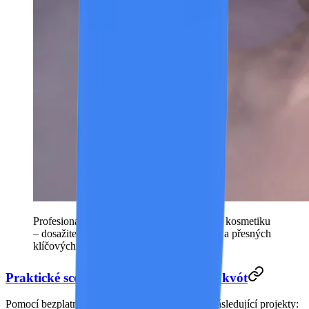
Profesionální kvalita obrazu pro reklamu na kosmetiku
– dosažitelná díky využití bezplatných kvót a přesných
klíčových slov.
Praktické scénáře použití bezplatných kvót
Pomocí bezplatných kreditů lze plně realizovat následující projekty: