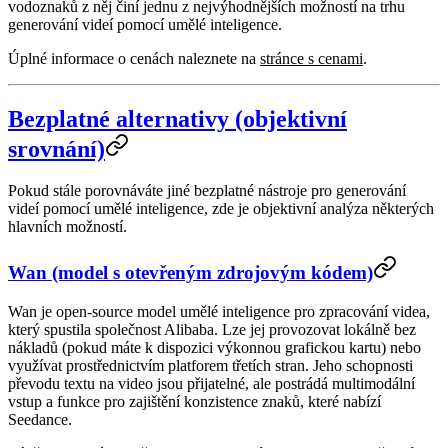
vodoznaků z něj činí jednu z nejvýhodnějších možností na trhu
generování videí pomocí umělé inteligence.
Úplné informace o cenách naleznete na
stránce s cenami
.
Bezplatné alternativy (objektivní
srovnání)
Pokud stále porovnáváte jiné bezplatné nástroje pro generování
videí pomocí umělé inteligence, zde je objektivní analýza některých
hlavních možností.
Wan (model s otevřeným zdrojovým kódem)
Wan je open-source model umělé inteligence pro zpracování videa,
který spustila společnost Alibaba. Lze jej provozovat lokálně bez
nákladů (pokud máte k dispozici výkonnou grafickou kartu) nebo
využívat prostřednictvím platforem třetích stran. Jeho schopnosti
převodu textu na video jsou přijatelné, ale postrádá multimodální
vstup a funkce pro zajištění konzistence znaků, které nabízí
Seedance.