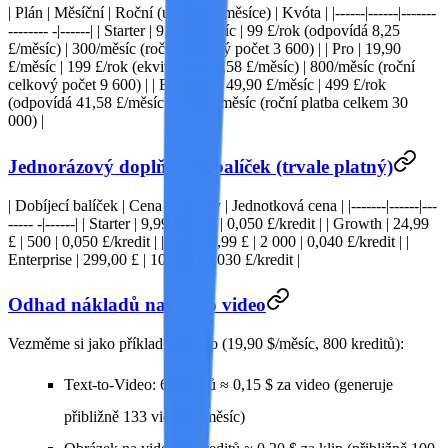
| Plán | Měsíční | Roční (ušetříte 2 měsíce) | Kvóta | |------|------|-------
-------- -|------| |
Starter
| 9,90 £/měsíc | 99 £/rok (odpovídá 8,25
£/měsíc) | 300/měsíc (roční celkový počet 3 600) | |
Pro
| 19,90
£/měsíc | 199 £/rok (ekvivalent 16,58 £/měsíc) | 800/měsíc (roční
celkový počet 9 600) | |
Business
| 49,90 £/měsíc | 499 £/rok
(odpovídá 41,58 £/měsíc) | 2 500/měsíc (roční platba celkem 30
000) |
Jednorázový doplňkový balíček (trvale platný)
| Dobíjecí balíček | Cena | Kredity | Jednotková cena | |-------|------|---
----- -|------| |
Starter
| 9,99 £ | 200 | 0,050 £/kredit | |
Growth
| 24,99
£ | 500 | 0,050 £/kredit | |
Pro
| 79,99 £ | 2 000 | 0,040 £/kredit | |
Enterprise
| 299,00 £ | 10 000 | 0,030 £/kredit |
Odhad nákladů na jedno video
Vezměme si jako příklad tarif Pro (19,90 $/měsíc, 800 kreditů):
Text-to-Video
: 6 kreditů ≈ 0,15 $ za video (generuje
přibližně 133 videí za měsíc)