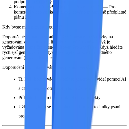
podporují nepřetržitý výstup.
Komerční použití vyžaduje plány Pro nebo vyšší
— Pro
komerční video aplikace je vyžadováno minimálně předplatné
plánu Pro.
Kdy byste měli provést upgrade?
Doporučené scénáře upgradu:
– Když měsíční požadavky na
generování videa překročí limit bezplatné úrovně – Když je
vyžadována
komerční licence
(úroveň Pro a vyšší) – Když hledáte
rychlejší generování
– Když vyžadujete funkce
hromadného
generování
(úroveň Business)
Doporučení pro pokračování s bezplatnou verzí:
Ti, kteří jsou nováčky v oblasti generování videí pomocí AI
a chtějí nejprve otestovat jeho možnosti
Příležitostní tvůrci pro osobní/hobby projekty
Uživatelé, kteří se učí funkce platformy a techniky psaní
promptů