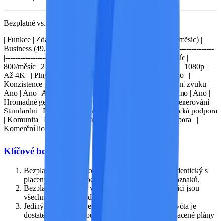
Bezplatné vs. placené: komplexní srovnání
| Funkce | Zdarma | Starter (9,90 $/měsíc) | Pro (19,90 $/měsíc) |
Business (49,90 $/měsíc) | |------|------|------------------ -|-----------------
|---------------------| |
Kvóta
| Bonus za registraci | 300/měsíc |
800/měsíc | 2 500/měsíc | |
Kvalita videa
| 1080p | 1080p | 1080p |
Až 4K | |
Plný přístup k modelům
| Ano | Ano | Ano | Ano | |
Konzistence postav
| Ano | Ano | Ano | Ano | |
Generování zvuku
|
Ano | Ano | Ano | Ano | |
Bez vodoznaku
| Ano | Ano | Ano | Ano | |
Hromadné generování
| Ne | Ne | Ne | Ano | |
Rychlost generování
|
Standardní | Rychlejší | Rychlejší | Nejrychlejší | |
Technická podpora
| Komunita | E-mail | Prioritní odpověď | Vyhrazená podpora | |
Komerční licence
| Ne | Ne | Ano | Ano |
Klíčové body
Bezplatná verze bez omezení kvality
— Výstup identický s
placenými verzemi, bez snížení kvality nebo vodoznaků.
Bezplatný přístup ke všem modelům
— K dispozici jsou
všechny modely Seedance 2.0, Pro a Lite.
Jediným omezením je limit kvóty
— Bezplatná kvóta je
dostatečná pro vyzkoušení a testování, zatímco placené plány