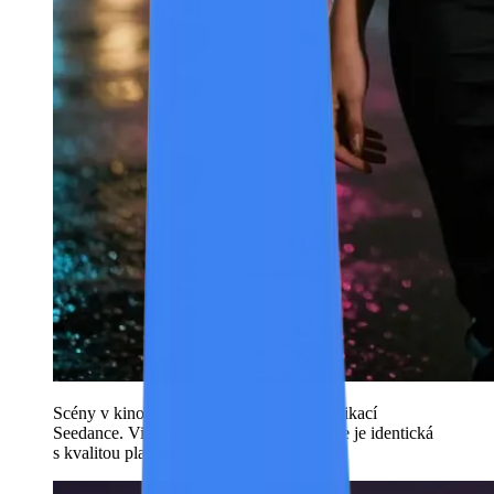
Scény v kinové kvalitě — generované aplikací
Seedance. Vizuální kvalita bezplatné verze je identická
s kvalitou placené verze.