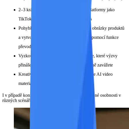
2–3 krátké videoklipy
— Vhodné pro platformy jako
TikTok, Xiaohongshu a Instagram Reels
Pohyblivé grafiky produktů
— Nahrajte obrázky produktů
a vytvořte dynamická prezentační videa pomocí funkce
převodu obrázků na video
Vyzkoušejte různé styly výzev
— Zjistěte, které výzvy
přinášejí nejlepší výsledky, než se finančně zavážete
Kreativní video moodboardy
— Generujte AI video
materiály pro návrhy nebo prezentace
I v případě konzistence charakteru – zachování stejné osobnosti v
různých scénářích – platí volná tolerance: