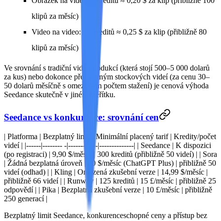
Obrázek na video
: 8 kreditů ≈ 0,20 $ za klip (přibližně 100
klipů za měsíc)
Video na video
: 10 kreditů ≈ 0,25 $ za klip (přibližně 80
klipů za měsíc)
Ve srovnání s tradiční videoprodukcí (která stojí 500–5 000 dolarů
za kus) nebo dokonce předplatným stockových videí (za cenu 30–
50 dolarů měsíčně s omezeným počtem stažení) je cenová výhoda
Seedance skutečně v jiném měřítku.
Seedance vs konkurence: srovnání cen
| Platforma | Bezplatný limit | Minimální placený tarif | Kredity/počet
videí | |------|-------- -|------------|--------------| |
Seedance
| K dispozici
(po registraci) | 9,90 $/měsíc | 300 kreditů (přibližně 50 videí) | |
Sora
| Žádná bezplatná úroveň | 20 $/měsíc (ChatGPT Plus) | přibližně 50
videí (odhad) | |
Kling
| Omezená zkušební verze | 14,99 $/měsíc |
přibližně 66 videí | |
Runway
| 125 kreditů | 15 £/měsíc | přibližně 25
odpovědí | |
Pika
| Bezplatná zkušební verze | 10 £/měsíc | přibližně
250 generací |
Bezplatný limit Seedance, konkurenceschopné ceny a přístup bez