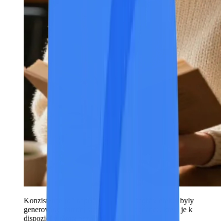
Konzistence rolí napříč scénáři — všechny efekty byly
generovány pomocí stejné funkce Seedance, která je k
dispozici v rámci bezplatné úrovně.