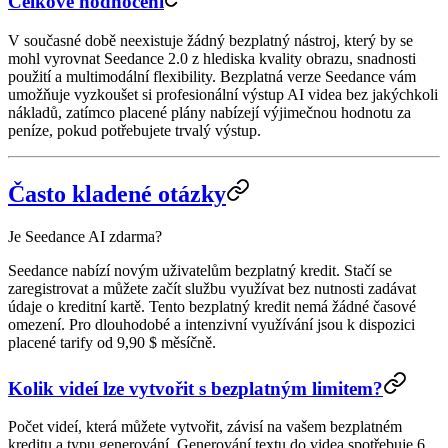
Celkové hodnocení
V současné době neexistuje žádný bezplatný nástroj, který by se
mohl vyrovnat Seedance 2.0 z hlediska kvality obrazu, snadnosti
použití a multimodální flexibility. Bezplatná verze Seedance vám
umožňuje vyzkoušet si profesionální výstup AI videa bez jakýchkoli
nákladů, zatímco placené plány nabízejí výjimečnou hodnotu za
peníze, pokud potřebujete trvalý výstup.
Často kladené otázky
Je Seedance AI zdarma?
Seedance nabízí novým uživatelům bezplatný kredit. Stačí se
zaregistrovat a můžete začít službu využívat bez nutnosti zadávat
údaje o kreditní kartě. Tento bezplatný kredit nemá žádné časové
omezení. Pro dlouhodobé a intenzivní využívání jsou k dispozici
placené tarify od 9,90 $ měsíčně.
Kolik videí lze vytvořit s bezplatným limitem?
Počet videí, která můžete vytvořit, závisí na vašem bezplatném
kreditu a typu generování. Generování textu do videa spotřebuje 6