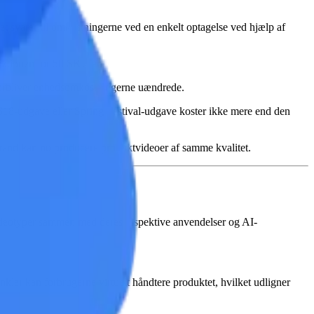
t svarer til omkostningerne ved en enkelt optagelse ved hjælp af
duktionen for 50 SKU'er.
, forbliver enhedsomkostningerne uændrede.
618-udgave eller Spring Festival-udgave koster ikke mere end den
t brand kan nu producere produktvideoer af samme kvalitet.
svideotyper sammen med deres respektive anvendelser og AI-
kler kan forbrugerne virtuelt håndtere produktet, hvilket udligner