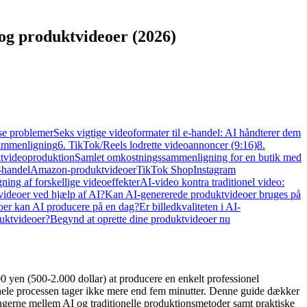
og produktvideoer (2026)
se problemer
Seks vigtige videoformater til e-handel: AI håndterer dem
sammenligning
6. TikTok/Reels lodrette videoannoncer (9:16)
8.
ktvideoproduktion
Samlet omkostningssammenligning for en butik med
-handel
Amazon-produktvideoer
TikTok Shop
Instagram
ing af forskellige videoeffekter
AI-video kontra traditionel video:
videoer ved hjælp af AI?
Kan AI-genererede produktvideoer bruges på
er kan AI producere på en dag?
Er billedkvaliteten i AI-
duktvideoer?
Begynd at oprette dine produktvideoer nu
 yen (500-2.000 dollar) at producere en enkelt professionel
 hele processen tager ikke mere end fem minutter. Denne guide dækker
gerne mellem AI og traditionelle produktionsmetoder samt praktiske