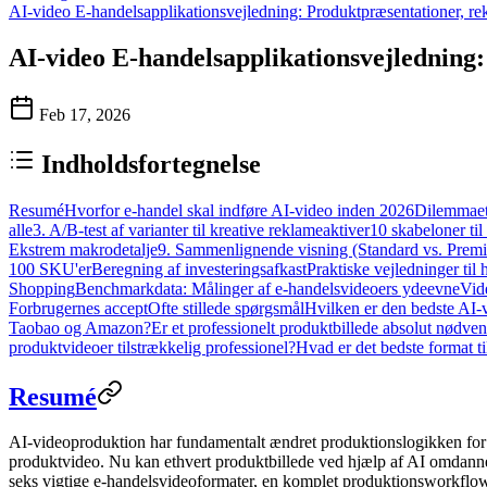
AI-video E-handelsapplikationsvejledning: Produktpræsentationer, re
AI-video E-handelsapplikationsvejledning
Feb 17, 2026
Indholdsfortegnelse
Resumé
Hvorfor e-handel skal indføre AI-video inden 2026
Dilemmaet 
alle
3. A/B-test af varianter til kreative reklameaktiver
10 skabeloner til
Ekstrem makrodetalje
9. Sammenlignende visning (Standard vs. Prem
100 SKU'er
Beregning af investeringsafkast
Praktiske vejledninger til 
Shopping
Benchmarkdata: Målinger af e-handelsvideoers ydeevne
Vid
Forbrugernes accept
Ofte stillede spørgsmål
Hvilken er den bedste AI-v
Taobao og Amazon?
Er et professionelt produktbillede absolut nødv
produktvideoer tilstrækkelig professionel?
Hvad er det bedste format t
Resumé
AI-videoproduktion har fundamentalt ændret produktionslogikken for 
produktvideo. Nu kan ethvert produktbillede ved hjælp af AI omdannes
seks vigtige e-handelsvideoformater, en komplet produktionsworkflow