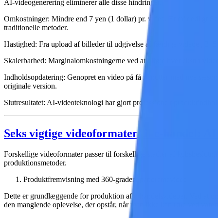
AI-videogenerering eliminerer alle disse hindringer.
Omkostninger
: Mindre end 7 yen (1 dollar) pr. video. Et månedligt 
traditionelle metoder.
Hastighed: Fra upload af billeder til udgivelse af færdige videoer, 2
Skalerbarhed
: Marginalomkostningerne ved at tilføje hver ekstra vide
Indholdsopdatering
: Genopret en video på få minutter med nye sæsonb
originale version.
Slutresultatet: AI-videoteknologi har gjort professionelt produktindho
Seks vigtige videoformater til e-handel: A
Forskellige videoformater passer til forskellige stadier af købsbeslu
produktionsmetoder.
Produktfremvisning med 360-graders panoramavideo
Dette er grundlæggende for produktion af e-handelsvideoer. Ved at omd
den manglende oplevelse, der opstår, når man ikke kan røre ved varer