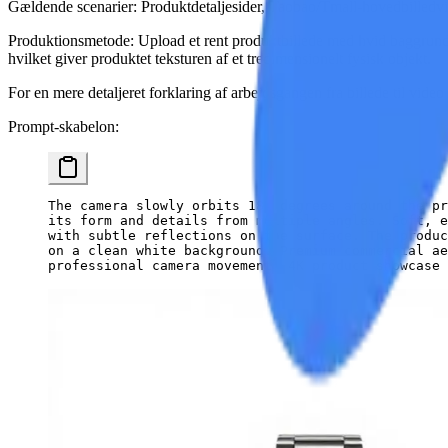
Gældende scenarier
: Produktdetaljesider, Taobao/Tmall-hovedbilled
Produktionsmetode
: Upload et rent produktbillede med hvid baggrund 
hvilket giver produktet teksturen af et tredimensionelt fysisk objekt.
For en mere detaljeret forklaring af arbejdsgangen fra billede til video
Prompt-skabelon:
The camera slowly orbits 180 degrees around the pr
its form and details from multiple angles. Soft, e
with subtle reflections on the surface. The produc
on a clean white background. Premium commercial ae
professional camera movement. 4K product showcase 