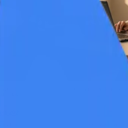
g vendt på hovedet. Produktvideoer, der tidligere krævede professione
eret tekst.
den 2026
øjere
konverteringsfrekvenser end dem, der udelukkende er baseret på tek