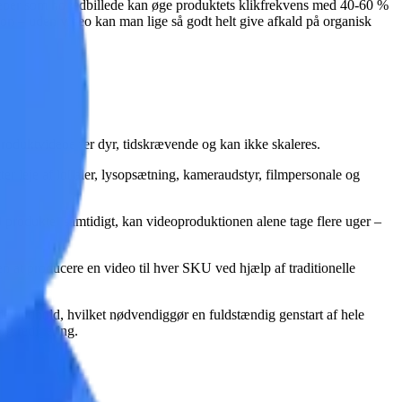
deoer som hovedbillede kan øge produktets klikfrekvens med
40-60 %
ion – uden video kan man lige så godt helt give afkald på organisk
f produktvideoer er dyr, tidskrævende og kan ikke skaleres.
er leje af lokaler, lysopsætning, kameraudstyr, filmpersonale og
0 produkter samtidigt, kan videoproduktionen alene tage flere uger –
at producere en video til hver SKU ved hjælp af traditionelle
eoindhold, hvilket nødvendiggør en fuldstændig genstart af hele
og redigering.