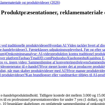
klamemateriale og produktvideoer (2026)
: Produktpræsentationer, reklamemateriale 
ved traditionelle produktvideoer
Hvordan AI Video tackler hvert af dis
 e-handelsvideoer
3. Førsteklasses udpakningsoplevelse
4. Før og efter 
ium)
Omkostningsanalyse: AI-videoproduktion kontra traditionel produ
hver platform
Taobao/Tmall
JD.com
Pinduoduo
Xiaohongshu
Kuaishou E
eo vs. ingen video: Sammenligning af konverteringsfrekvens
Sammenlign
ideogenerator til e-handel?
Hvor meget koster det at producere produkt
endigt, når man skaber produktvideoer med AI?
Hvor mange produktvideo
il produktvideoer?
Kan brandlogoer eller vandmærker tilføjes til AI-pro
e-handelsproduktindhold. Tidligere kostede det mellem 3.000 og 15.000
 til en professionel præsentationsvideo for under 7 yen (1 dollar), og
, 10 brugsklare skabeloner, en omfattende sammenligning af omkostnin