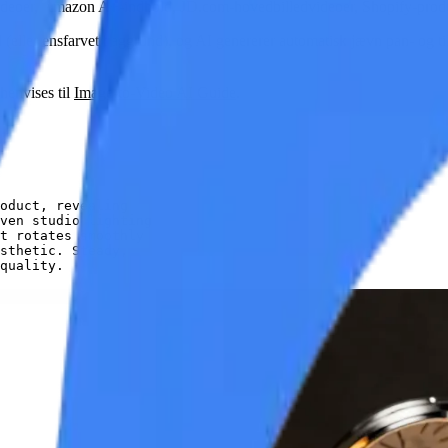
videoer, Amazon A+-indhold, JD.com-hovedbilledvideoer, Shopify-produ
(eller ensfarvet baggrund), og AI genererer automatisk jævn pan- og til
 henvises til
Image-to-Video AI Guide
.
oduct, revealing
ven studio lighting
t rotates smoothly
sthetic. Steady,
quality.