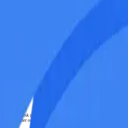
Seedance-abonnement kan producere hundredvis af produktvideoer, hvilke
–5 minutter. En hel eftermiddag kan være nok til at færdiggøre videopro
o nærmer sig nul. Uanset om du har brug for ti eller ti tusinde videoer
estemte temaer, baggrunde eller stilarter. Din Double Eleven-udgave, 
ld virkelig tilgængeligt for alle. En lille Taobao-butik og et børsnotere
I håndterer dem alle
tningen og salgskanaler. Nedenfor er seks af de mest effektive e-handel
anne et statisk produktbillede til en roterende 3D-visning med flere vin
ne fysisk under online shopping.