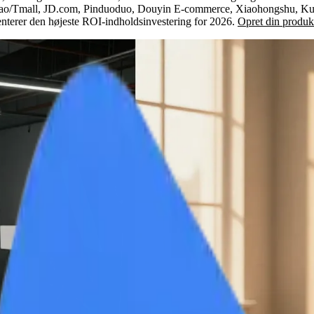
 Taobao/Tmall, JD.com, Pinduoduo, Douyin E-commerce, Xiaohongshu, K
senterer den højeste ROI-indholdsinvestering for 2026.
Opret din produkt