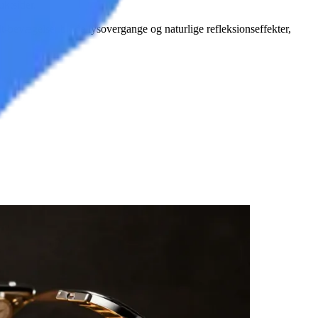
ktsider.
t-bevægelse, bløde lysovergange og naturlige refleksionseffekter,