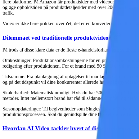
flere platforme. På Amazon får produktsider med videoer
3,6 gange fl
og øge opholdstiden på produktdetaljesider med
over 200 %
. Douyin 
trafik.
Video er ikke bare prikken over i'et; det er en konverteringsmultiplikat
Dilemmaet ved traditionelle produktvideoer
På trods af disse klare data er de fleste e-handelsforhandlere stadig a
Omkostninger
: Produktionsomkostningerne for en professionel produkt
redigering efter produktionen. For et brand med 50 SKU'er vil investe
Tidsramme
: Fra planlægning af optagelser til modtagelse af den ende
og på det tidspunkt vil dine konkurrenter allerede have påbegyndt salg
Skalerbarhed
: Matematisk umuligt. Hvis du har 500 SKU'er på Taobao
metoder. Intet mellemstort brand har råd til sådanne udgifter, og derfo
Sæsonopdateringer: Til begivenheder som Singles' Day, 618, New Year
produktionsprocessen. Skal du genindspille dine bestsellere med et "
Hvordan AI Video tackler hvert af disse problemer