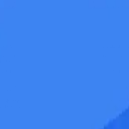
ere sidevisninger
end dem uden. Data fra Taobao og Tmall viser, at vi
E-commerce har gjort video til det centrale medie for produktpræsentat
or.
fhængige af statiske billeder. Årsagen er enkel: traditionel produktion a
video varierer fra 3.000 til 15.000 yen (500-2.000 dollar). Dette omfatt
ringen i produktvideoer alene beløbe sig til 150.000-750.000 yen.
lige version tager hver video typisk 3-7 arbejdsdage. Hvis du lancerer 2
et.
, JD.com og Amazon, vil det koste mellem 1.500.000 og 7.500.000 yen 
r mangler de fleste produktlister stadig videoer den dag i dag.
 Shopping Festival og forårskollektioner kræves der sæsonbestemt vid
nytårstema"? Det betyder endnu en runde med omkostninger til location 