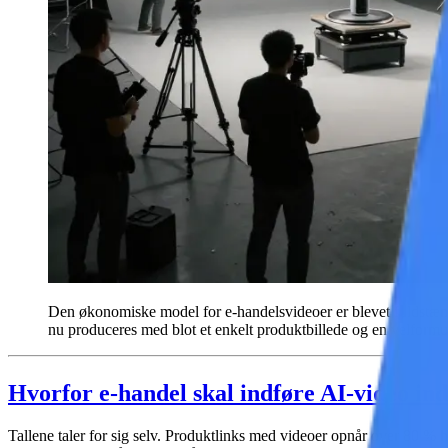
Den økonomiske model for e-handelsvideoer er blevet fuldstændi
nu produceres med blot et enkelt produktbillede og en velformul
Hvorfor e-handel skal indføre AI-video in
Tallene taler for sig selv. Produktlinks med videoer opnår
over 80 % h