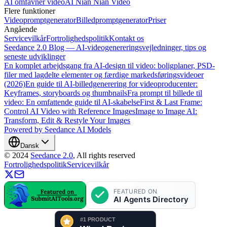
AI omfavner video
AI Nian Nian Video
Flere funktioner
Videopromptgenerator
Billedpromptgenerator
Priser
Angående
Servicevilkår
Fortrolighedspolitik
Kontakt os
Seedance 2.0 Blog — AI-videogenereringsvejledninger, tips og
seneste udviklinger
En komplet arbejdsgang fra AI-design til video: boligplaner, PSD-
filer med lagdelte elementer og færdige markedsføringsvideoer
(2026)
En guide til AI-billedgenerering for videoproducenter:
Keyframes, storyboards og thumbnails
Fra prompt til billede til
video: En omfattende guide til AI-skabelse
First & Last Frame:
Control AI Video with Reference Images
Image to Image AI:
Transform, Edit & Restyle Your Images
Powered by Seedance AI Models
Dansk
©
2024
Seedance 2.0
, All rights reserved
Fortrolighedspolitik
Servicevilkår