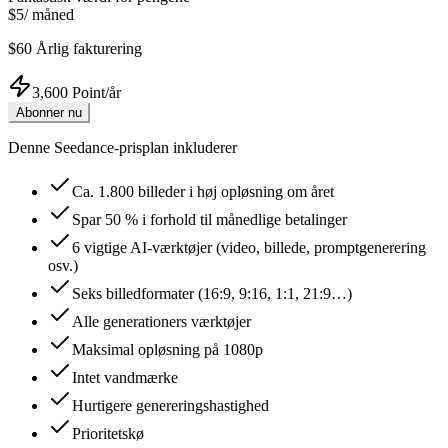
$5
/
måned
$60
Årlig fakturering
3,600 Point/år
Abonner nu
Denne Seedance-prisplan inkluderer
Ca. 1.800 billeder i høj opløsning om året
Spar 50 % i forhold til månedlige betalinger
6 vigtige AI-værktøjer (video, billede, promptgenerering
osv.)
Seks billedformater (16:9, 9:16, 1:1, 21:9…)
Alle generationers værktøjer
Maksimal opløsning på 1080p
Intet vandmærke
Hurtigere genereringshastighed
Prioritetskø