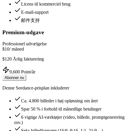
Licens til kommerciel brug
E-mail-support
邮件支持
Premium-udgave
Professionel udvælgelse
$10
/
måned
$120
Årlig fakturering
9,600 Point/år
Abonner nu
Denne Seedance-prisplan inkluderer
Ca. 4.800 billeder i høj opløsning om året
Spar 50 % i forhold til månedlige betalinger
6 vigtige AI-værktøjer (video, billede, promptgenerering
osv.)
Seks billedformater (16:9, 9:16, 1:1, 21:9…)