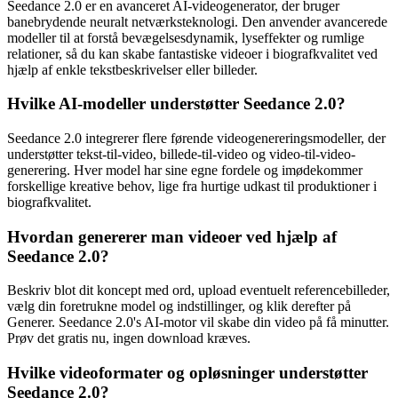
Seedance 2.0 er en avanceret AI-videogenerator, der bruger
banebrydende neuralt netværksteknologi. Den anvender avancerede
modeller til at forstå bevægelsesdynamik, lyseffekter og rumlige
relationer, så du kan skabe fantastiske videoer i biografkvalitet ved
hjælp af enkle tekstbeskrivelser eller billeder.
Hvilke AI-modeller understøtter Seedance 2.0?
Seedance 2.0 integrerer flere førende videogenereringsmodeller, der
understøtter tekst-til-video, billede-til-video og video-til-video-
generering. Hver model har sine egne fordele og imødekommer
forskellige kreative behov, lige fra hurtige udkast til produktioner i
biografkvalitet.
Hvordan genererer man videoer ved hjælp af
Seedance 2.0?
Beskriv blot dit koncept med ord, upload eventuelt referencebilleder,
vælg din foretrukne model og indstillinger, og klik derefter på
Generer. Seedance 2.0's AI-motor vil skabe din video på få minutter.
Prøv det gratis nu, ingen download kræves.
Hvilke videoformater og opløsninger understøtter
Seedance 2.0?