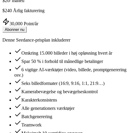
$20
/
måned
$240
Årlig fakturering
30,000 Point/år
Abonner nu
Denne Seedance-prisplan inkluderer
Omkring 15.000 billeder i høj opløsning hvert år
Spar 50 % i forhold til månedlige betalinger
6 vigtige AI-værktøjer (video, billede, promptgenerering
osv.)
Seks billedformater (16:9, 9:16, 1:1, 21:9…)
Kamerabevægelse og bevægelseskontrol
Karakterkonsistens
Alle generationers værktøjer
Batchgenerering
Teamwork