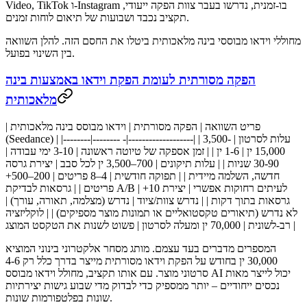
Video, TikTok ו-Instagram בו-זמנית, נדרשו בעבר צוות הפקה ייעודי,
תקציב נכבד ושבועות של תיאום לוחות זמנים.
מחוללי וידאו מבוססי בינה מלאכותית ביטלו את החסם הזה. להלן השוואה
בין השינוי בפועל.
הפקה מסורתית לעומת הפקת וידאו באמצעות בינה
מלאכותית
| פריט השוואה | הפקה מסורתית | וידאו מבוסס בינה מלאכותית
עלות לסרטון
| 3,500-
(Seedance) | |--------|-------- -|-------------------| |
15,000 ין | 1-6 ין | |
זמן אספקה של טיוטה ראשונה
| 3-10 ימי עבודה |
30-90 שניות | |
עלות תיקונים
| 700–3,500 ין לכל סבב | יצירת גרסה
חדשה, השלמה מיידית | |
תפוקה חודשית
| 4–8 פריטים | 200–500+
| לעיתים רחוקות אפשרי | יצירת 10+
גרסאות לבדיקת A/B
פריטים | |
גרסאות בתוך דקות | |
נדרש צוות/ציוד
| נדרש (מצלמה, תאורה, עורך) |
לא נדרש (תיאורים טקסטואליים או תמונות מוצר מספיקים) | |
לוקליזציה
| 70,000 ין ומעלה לסרטון | פשוט לשנות את הטקסט המוצג |
רב-לשונית
המספרים מדברים בעד עצמם. מותג מסחר אלקטרוני בינוני המוציא
30,000 ין בחודש על הפקת וידאו מסורתית מייצר בדרך כלל רק 4-6
סרטוני מוצר. עם אותו תקציב, מחולל וידאו מבוסס AI יכול לייצר מאות
נכסים ייחודיים – יותר ממספיק כדי לבדוק מדי שבוע גישות יצירתיות
שונות בפלטפורמות שונות.