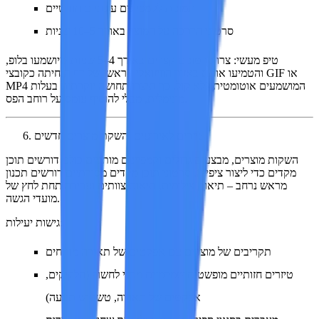
תמונות לקמפיינים עונתיים חודשיים
סרטוני הדרכה על המוצר באורך 5–10 שניות
טיפ מעשי:
צרו סרטונים קצרים באורך 4–5 שניות שיושמעו בלופ,
והטמיעו אותם באזור הוויזואלי הראשי של דף הנחיתה כקובצי GIF או
MP4 המושמעים אוטומטית ללא קול. כך תיצרו תחושה יוקרתית בעלות
מינימלית, מבלי להוסיף עומס על רוחב הפס.
טיזרים לאירועים והשקת מוצרים חדשים
השקות מוצרים, מבצעים גדולים וקמפיינים מותגיים כולם דורשים תוכן
מקדים כדי ליצור ציפייה. סרטוני תוכן מקדים מסורתיים דורשים תכנון
מראש נרחב – תיאום צילומים, תיאום צוותים ועריכה תחת לחץ של
מועדי הגשה.
גישות יעילות:
תקריבים של מוצרים עם אפקטים של תאורה מותחים
טיזרים חזותיים מופשטים שמרמזים מבלי לחשוף (חלקיקים,
אפקטים של תאורה, טשטוש תנועה)