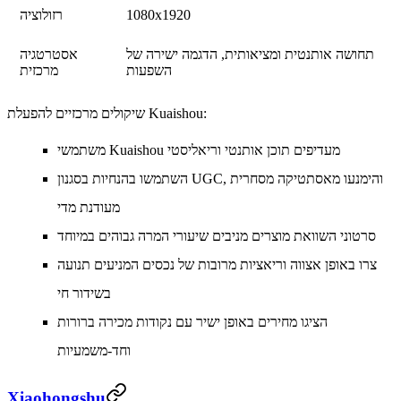
1080x1920
רזולוציה
תחושה אותנטית ומציאותית, הדגמה ישירה של
אסטרטגיה
השפעות
מרכזית
שיקולים מרכזיים להפעלת Kuaishou:
משתמשי Kuaishou מעדיפים תוכן אותנטי וריאליסטי
השתמשו בהנחיות בסגנון UGC, והימנעו מאסתטיקה מסחרית
מעודנת מדי
סרטוני השוואת מוצרים מניבים שיעורי המרה גבוהים במיוחד
צרו באופן אצווה וריאציות מרובות של נכסים המניעים תנועה
בשידור חי
הציגו מחירים באופן ישיר עם נקודות מכירה ברורות
וחד-משמעיות
Xiaohongshu