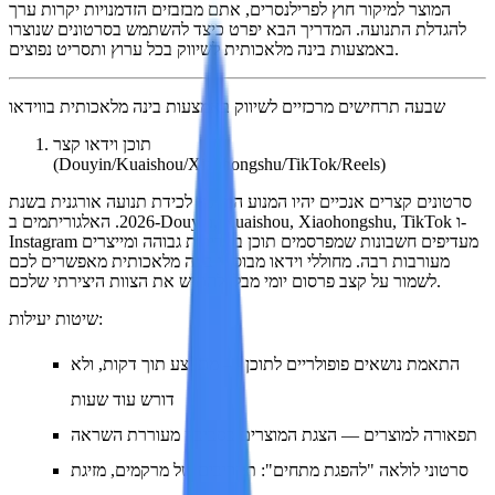
המוצר למיקור חוץ לפרילנסרים, אתם מבזבזים הזדמנויות יקרות ערך
להגדלת התנועה. המדריך הבא יפרט כיצד להשתמש בסרטונים שנוצרו
באמצעות בינה מלאכותית לשיווק בכל ערוץ ותסריט נפוצים.
שבעה תרחישים מרכזיים לשיווק באמצעות בינה מלאכותית בווידאו
תוכן וידאו קצר
(Douyin/Kuaishou/Xiaohongshu/TikTok/Reels)
סרטונים קצרים אנכיים יהיו המנוע המרכזי לכידת תנועה אורגנית בשנת
2026. האלגוריתמים ב-Douyin, Kuaishou, Xiaohongshu, TikTok ו-
Instagram מעדיפים חשבונות שמפרסמים תוכן בתדירות גבוהה ומייצרים
מעורבות רבה. מחוללי וידאו מבוססי בינה מלאכותית מאפשרים לכם
לשמור על קצב פרסום יומי מבלי להתיש את הצוות היצירתי שלכם.
שיטות יעילות:
התאמת נושאים פופולריים לתוכן — מתבצע תוך דקות, ולא
דורש עוד שעות
תפאורה למוצרים — הצגת המוצרים בסביבה מעוררת השראה
סרטוני לולאה "להפגת מתחים": תקריבים של מרקמים, מזיגת