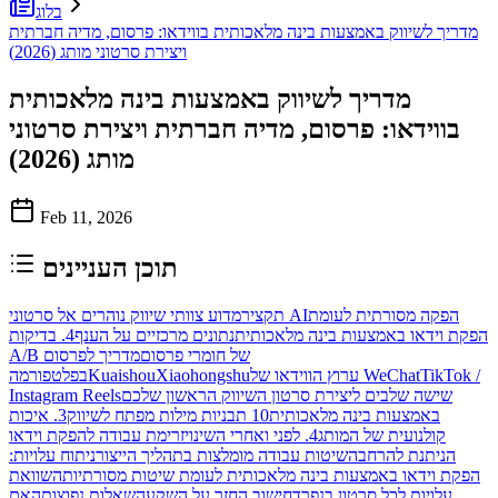
בלוג
מדריך לשיווק באמצעות בינה מלאכותית בווידאו: פרסום, מדיה חברתית
ויצירת סרטוני מותג (2026)
מדריך לשיווק באמצעות בינה מלאכותית
בווידאו: פרסום, מדיה חברתית ויצירת סרטוני
מותג (2026)
Feb 11, 2026
תוכן העניינים
הפקה מסורתית לעומת
מדוע צוותי שיווק נוהרים אל סרטוני AI
תקציר
הפקת וידאו באמצעות בינה מלאכותית
נתונים מרכזיים על הענף
4. בדיקות
A/B של חומרי פרסום
מדריך לפרסום
TikTok /
ערוץ הווידאו של WeChat
Xiaohongshu
Kuaishou
בפלטפורמה
שישה שלבים ליצירת סרטון השיווק הראשון שלכם
Instagram Reels
באמצעות בינה מלאכותית
10 תבניות מילות מפתח לשיווק
3. איכות
קולנועית של המותג
4. לפני ואחרי השינוי
זרימת עבודה להפקת וידאו
הניתנת להרחבה
שיטות עבודה מומלצות בתהליך הייצור
ניתוח עלויות:
הפקת וידאו באמצעות בינה מלאכותית לעומת שיטות מסורתיות
השוואת
עלויות לכל סרטון בנפרד
חישוב החזר על השקעה
שאלות נפוצות
האם