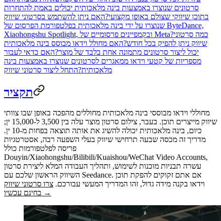
סרטונים שנוצרו באמצעות בינה מלאכותית יכולים באמת להתחרות
בתוכן שיווקי שצולם באופן מקצועי?
האם ניתן להשתמש בסרטוני שיווק
שנוצרו על ידי בינה מלאכותית בפלטפורמת הפרסום של ByteDance,
כמה סרטוני
Xiaohongshu Spotlight, ובקמפיינים פרסומיים של Meta?
שיווק ניתן להפיק בכל חודש?
האם מחולל וידאו מבוסס בינה מלאכותית
יכול ליצור סרטונים מתמונה אחת בלבד של מוצר?
האם כדאי לעבור
מספריות של קטעי וידאו ממאגרים לסרטונים שנוצרו באמצעות בינה
מלאכותית?
התחל ליצור סרטוני שיווק
תקציר
מחוללי וידאו מבוססי בינה מלאכותית מחוללים מהפכה באופן שבו צוותי
שיווק מייצרים תוכן. בעבר, צילום סרטון מוצר עלה בין 3,500 ל-15,000 ין;
כיום, בינה מלאכותית יכולה להשיג את אותה תוצאה בפחות מ-10 ין.
מדריך זה מכסה שבעה תרחישי שיווק בעלי השפעה רבה, אסטרטגיות
פריסה לפלטפורמות כולל
Douyin/Xiaohongshu/Bilibili/Kuaishou/WeChat Video Accounts,
עשרה תבניות מוכנות לשימוש, ותהליך העבודה המלא ליצירת סרטון
השיווק הראשון שלכם עם Seedance. אם אתם זקוקים להפקת תוכן
וידאו בקנה מידה גדול, זהו המדריך המעשי עבורכם.
צרו סרטוני שיווק
בחינם עכשיו →