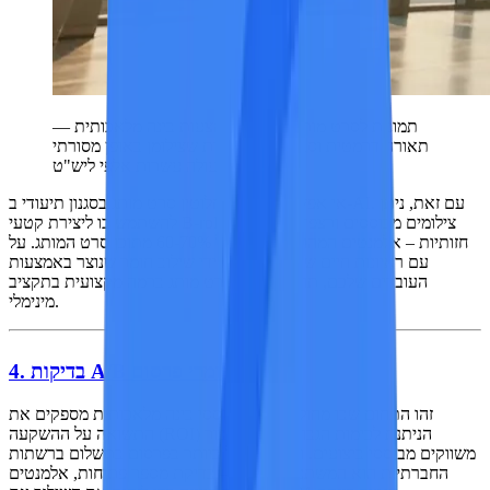
תמונות לסרט מותג שנוצרו באמצעות בינה מלאכותית —
תאורה דרמטית וסביבות אווירתיות שצילומן באופן מסורתי
היה עולה עשרות אלפי ליש"ט.
אי אפשר להחליף לחלוטין סרט מותג בסגנון תיעודי ב-AI. עם זאת, ניתן
להשתמש בו ליצירת קטעי B-roll, צילומים מבוססים ורצפי מטאפורות
חזותיות – אלמנטים המהווים בדרך כלל 60-70% מתוכן סרט המותג. על
ידי שילוב חומר שנוצר באמצעות AI עם ראיונות חיים שערך צוות
העובדים שלכם, תוכלו להפיק סרט מותג ברמה מקצועית בתקציב
מינימלי.
4. בדיקות A/B של חומרי פרסום
זהו התחום שבו מחוללי וידאו מבוססי בינה מלאכותית מספקים את
התשואה על ההשקעה (ROI) הניתנת לכימות הגבוהה ביותר עבור
משווקים מבוססי ביצועים. המנוף הגדול ביותר בפרסום בתשלום ברשתות
החברתיות הוא המשתנה היצירתי – בדיקת מספר פתיחות, אלמנטים