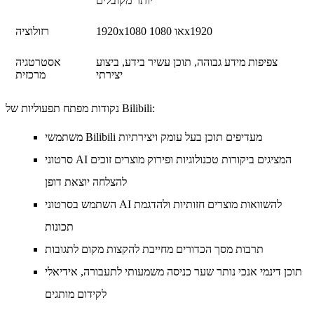
יותר מקובלים
1920x1080 או 1080x1920
רזולוציה
צפיפות מידע גבוהה, תוכן עשיר בידע, ביצוע
אסטרטגיה
יצירתי
מרכזית
נקודות מפתח תפעוליות של Bilibili:
משתמשי Bilibili מעדיפים תוכן בעל עומק ויצירתיות
סרטוני AI המציגים ביקורות טכנולוגיות ופירוק מוצרים זוכים
להצלחה יוצאת דופן
השתמש בסרטוני AI להשוואות מוצרים חזותיות ולהדגמת
תכונות
תרבות מסך הכדורים מחייבת להקצות מקום לתגובות
תוכן דינמי אנכי נותר שער כניסה משמעותי לתעבורה, אידיאלי
לקידום מותגים