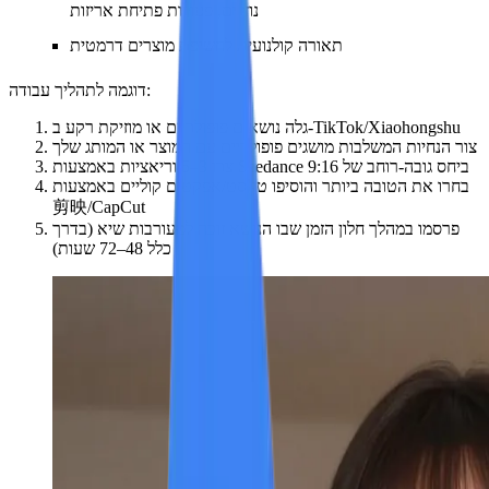
נוזלים, פעולות פתיחת אריזות
תאורה קולנועית לחשיפת מוצרים דרמטית
דוגמה לתהליך עבודה:
גלה נושאים פופולריים או מוזיקת רקע ב-TikTok/Xiaohongshu
צור הנחיות המשלבות מושגים פופולריים עם המוצר או המותג שלך
צרו 3–5 וריאציות באמצעות Seedance ביחס גובה-רוחב של 9:16
בחרו את הטובה ביותר והוסיפו טקסט/אפקטים קוליים באמצעות
剪映/CapCut
פרסמו במהלך חלון הזמן שבו הנושא זוכה למעורבות שיא (בדרך
כלל 48–72 שעות)