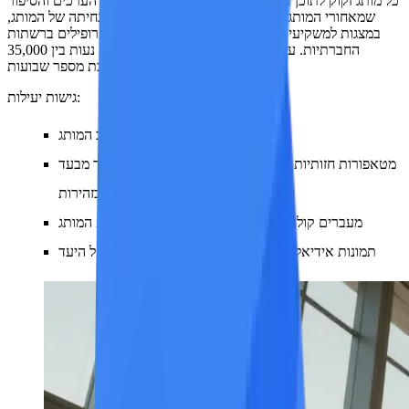
כל מותג זקוק לתוכן באיכות קולנועית המשקף את הטון, הערכים והסיפור
שמאחורי המותג. סרטונים מסוג זה מופיעים בדפי הנחיתה של המותג,
במצגות למשקיעים, ברצפי ההדרכה למשתמשים ובפרופילים ברשתות
החברתיות. עלויות הפקת סרטוני מותג מסורתיים נעות בין 35,000
ל-350,000 ין, וההכנה להם אורכת מספר שבועות.
גישות יעילות:
צילומים אווירתיים הקשורים לנרטיב המותג
מטאפורות חזותיות מופשטות: זרעים נובטים, אור החודר מבעד
לעננים, ידיים היוצרות בזהירות
מעברים קולנועיים בין סצנות הממחישים את מסע המותג
תמונות אידיאליות המייצגות את אורח החיים של קהל היעד