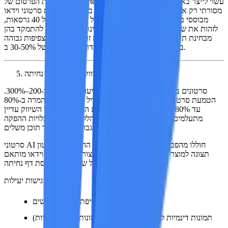
בפלטפורמת הפרסום של ByteDance וב-Xiaohongshu עשוי לייצר באופן
מסורתי רק ארבע גרסאות מודעות בחודש. באמצעות יצירת סרטוני וידאו
מבוססי בינה מלאכותית, אותו צוות יכול כעת ליצור מעל 40 גרסאות,
לזהות את שלוש הגרסאות המובילות מבחינת ביצועים, ואז להתמקד בהן
מבחינת תקציב. מותגים המאמצים גישה זו של בדיקות בצפיפות גבוהה
רואים בדרך כלל ירידה של 30-50% ב-CPA ברבעון הראשון.
שיווק בדוא"ל ודפי נחיתה
סרטונים במיילים יכולים להגדיל את שיעורי הקליקים ב-200–300%.
הטמעת סרטונים בדפי נחיתה יכולה להגדיל את שיעורי ההמרה ב-80%
עד 80%. למרות הנתונים המרשימים הללו, רוב צוותי השיווק עדיין
מתעלמים מסרטונים בשני הערוצים הללו, בטענה שעלויות ההפקה
גבוהות מדי עבור תוכן משלים.
סרטוני AI חוללו מהפכה בחישוב זה. כאשר עלות ההפקה של סרטון
תצוגה למוצר נמוכה עד כדי 2 ין, ניתן ליצור בקלות תוכן וידאו מותאם
אישית לכל דוא"ל שיווקי ולכל גרסת דף נחיתה.
גישות יעילות:
אנימציות לחשיפת מוצרים חדשים
תמונות דינמיות לדף הנחיתה (במקום תמונות באנר סטטיות)