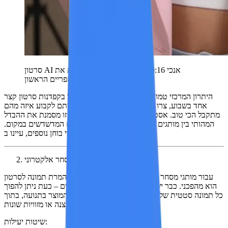
סרטון AI אנכי 9:16 – איכות קולנועית שתופסת את
תשומת הלב מהפריים הראשון.
היתרון המרכזי טמון בנפח התפוקה. במקום ליצור בקפדנות סרטון קצר
אחד בשבוע, צרו עשרה וריאנטים ותנו לאלגוריתם לקבוע איזה מהם
מתקבל הכי טוב. אסטרטגיית תוכן מבוססת נתונים זו מסמנת את ההבדל
המהותי בין מותגים המכוונים לצמיחה לבין מותגים המדשדשים במקום.
.
Creative Showcase
למקרי בוחן נוספים, עיינו ב
תצוגות מוצרים וסרטוני מסחר אלקטרוני
עבור מותגי מסחר אלקטרוני, תהליך העבודה של המרת תמונה לסרטון
הוא מהפכני. כבר יש ברשותכם תמונות של המוצרים – כעת ניתן להפוך
כל תמונה סטטית של מוצר לסרטון דינמי המציג את המוצר בתנועה, בתוך
סצנה או מזוויות שונות.
שיטות יעילות: