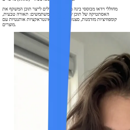
מחוללי וידאו מבוססי בינה מלאכותית יכולים לייצר תוכן המשקף את
האסתטיקה של תוכן שנוצר על ידי משתמשים: תאורה טבעית,
קומפוזיציות מזדמנות, סצנות יומיומיות ואינטראקציות אותנטיות עם
מוצרים.