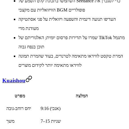
השתמשו בתכונת קלט השמע של Seedance כדי לסנכרן את
הוויזואליות עם מקצבי BGM פופולריים
העדיפו תנועה דינמית והשפעה ויזואלית על פני אסתטיקה
מעודנת מדי
שמרו על תדירות פרסום יומית; האלגוריתם של TikTok מתגמל
תוכן בנפח גבוה
המרת טקסט לווידאו מתאימה לטרנדים, בעוד שהמרת תמונה
לווידאו מתאימה יותר לקידום מוצרים
Kuaishou
המלצה
מפרט
9:16 (אנכי)
יחס רוחב-גובה
7–15 שניות
משך