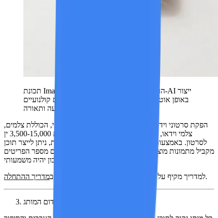
תכונת Image-to-Video: העלו תמונות מוצרים, וה-AI ייצור
באופן אוטומטי סרטונים מלוטשים עם אפקטים קולנועיים
של תנועה ותאורה.
הפקת סרטוני וידאו מסורתיים למוצרי מסחר אלקטרוני, הכוללת צלמים,
צלמי וידאו, תאורה ופוסט-פרודקשן, עולה לפחות 3,500-15,000 ין
לסרטון. באמצעות מחולל וידאו מבוסס בינה מלאכותית, ניתן לייצר תוכן
מקביל מתמונות מוצרים קיימות תמורת פחות מ-10 ין. אם מספר הפריטים
במלאי עולה על 200, החיסכון יהיה משמעותי.
.
למדריך מקיף על המרת תמונות לסרטונים, אנא עיינו ב
מדריך ההתחלה
סיפור המותג וסרטון קידום המותג