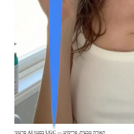
סרטוני AI בסגנון UGC — תאורה טבעית, פריימינג