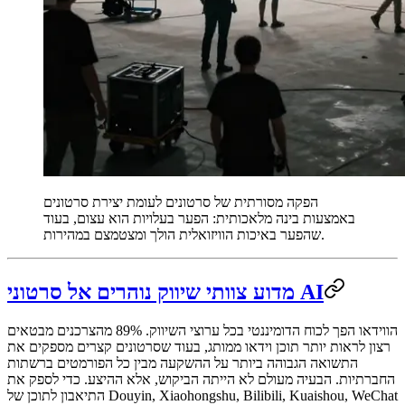
הפקה מסורתית של סרטונים לעומת יצירת סרטונים
באמצעות בינה מלאכותית: הפער בעלויות הוא עצום, בעוד
שהפער באיכות הוויזואלית הולך ומצטמצם במהירות.
מדוע צוותי שיווק נוהרים אל סרטוני AI
הווידאו הפך לכוח הדומיננטי בכל ערוצי השיווק. 89% מהצרכנים מבטאים
רצון לראות יותר תוכן וידאו ממותג, בעוד שסרטונים קצרים מספקים את
התשואה הגבוהה ביותר על ההשקעה מבין כל הפורמטים ברשתות
החברתיות. הבעיה מעולם לא הייתה הביקוש, אלא ההיצע. כדי לספק את
התיאבון לתוכן של Douyin, Xiaohongshu, Bilibili, Kuaishou, WeChat