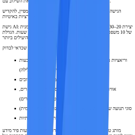
ויזואליים וזוויות כדי לזהות את השילוב עם CPA הנמוך ביותר.
הגישה המסורתית:
ליצור 2–3 גרסאות מודעות לכל קמפיין, להקדיש
שבועיים לבדיקתן ולבצע איטרציות באיטיות.
יצירת 20–30 וריאציות חזותיות בשעות אחדות. בדיקה בו-זמנית
גישת AI:
של 10 משפטי פתיחה שונים. זיהוי השילוב המנצח בתוך 48 שעות. הגדלת
הנכסים היצירתיים היעילים ביותר.
תחומים שכדאי לבדוק:
וריאציות בפריימים הפותחים (0.5 השניות הראשונות קובעות
אם המשתמשים יעצרו את הגלילה)
זוויות מוצר ותרחישים מרובים
אווירות תאורה שונות (גוונים חמים לעומת גוונים קרים,
דרמטיים לעומת בהירים)
סוגי תנועה שונים (חשיפה איטית לעומת תנועת מצלמה דינמית)
וריאציות בסצנות חגיגיות ותרבותיות
מותג טיפוח העור המשווק ישירות לצרכן ומפרסם מודעות פיד מידע