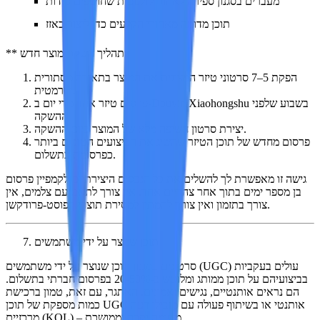
מעברים בסגנון ספירה לאחור קולנועית שחושפים סודות
תוכן מדומה מאחורי הקלעים כדי ליצור באזז
** תהליך השקת מוצר חדש:
הפקת 5–7 סרטוני טיזר המציגים את המוצר בתאורה מסתורית
ודרמטית.
פרסום טיזר אחד מדי יום ב-Douyin/Xiaohongshu בשבוע שלפני
ההשקה.
יצירת סרטון חשיפה מלא של המוצר ביום ההשקה.
פרסום מחדש של תוכן הטיזר שהשיג את הביצועים הטובים ביותר
כפרסומת בתשלום.
גישה זו מאפשרת לך להשלים את כל הנכסים היצירתיים לקמפיין פרסום
בן מספר ימים בתוך אחר צהריים אחד. אין צורך לתאם עם צלמים, אין
צורך בתזמון ואין צורך להמתין למסירת תוצרי הפוסט-פרודקשן.
תוכן שנוצר על ידי משתמשים
סרטונים בסגנון תוכן שנוצר על ידי משתמשים (UGC) עולים בעקביות
בביצועיהם על תוכן ממותג ומלוטש ב-20-50% בפרסום חברתי בתשלום.
הם נראים אותנטיים, נגישים ואמינים. האתגר, עם זאת, טמון ברכישת
כמות מספקת של תוכן UGC אותנטי או בשיתוף פעולה עם מובילי דעה
מרכזיים (KOL) – משימה יקרה וממושכת.