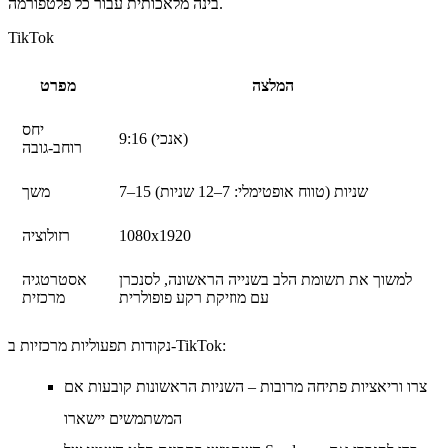
בינה מלאכותית עבור כל פלטפורמה.
TikTok
המלצה
מפרט
יחס
9:16 (אנכי)
רוחב-גובה
7–15 שניות (טווח אופטימלי: 7–12 שניות)
משך
1080x1920
רזולוציה
למשוך את תשומת הלב בשנייה הראשונה, לסנכרן
אסטרטגיה
עם מוזיקת רקע פופולרית
מרכזית
נקודות תפעוליות מרכזיות ב-TikTok:
צרו וריאציות פתיחה מרובות – השניות הראשונות קובעות אם
המשתמשים יישארו