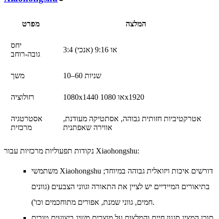
המלצה
מפרט
יחס
3:4 או 9:16 (אנכי)
גובה-רוחב
10–60 שניות
משך
1080x1440 או 1080x1920
רזולוציה
אטרקטיביות חזותית גבוהה, אסתטיקה מעודנת,
אסטרטגיה
אווירה שאפתנית
מרכזית
נקודות תפעוליות מרכזיות עבור Xiaohongshu:
משתמשי Xiaohongshu דורשים איכות ויזואלית גבוהה במיוחד;
בתיאורים המיידיים יש לציין את התאורה וגווני הצבעים (גוונים
חמים, גווני שמנת, אפורים מתוחכמים וכו').
תוכן המציג סגנון חיים והמלצות על מוצרים משיג ביצועים טובים