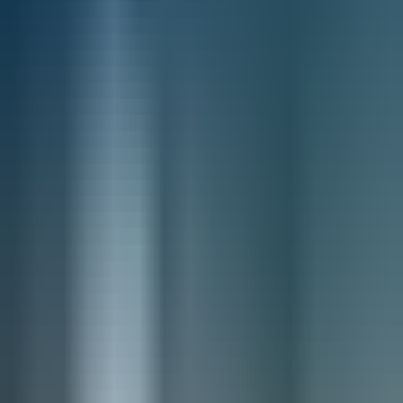
AI画像生成ツール
AIモデルを使用して画像を生成し、テキストから画像、画
像から画像への変換をサポートします。
画像生成ツール
画像生成ツール
文から画像を生成
図生図
サービスプロバイダー
モデル
プロンプト
プロンプト生成器
HOT
0
/
2000
読み込み中...
ポイント2消費
残りの0ポイント