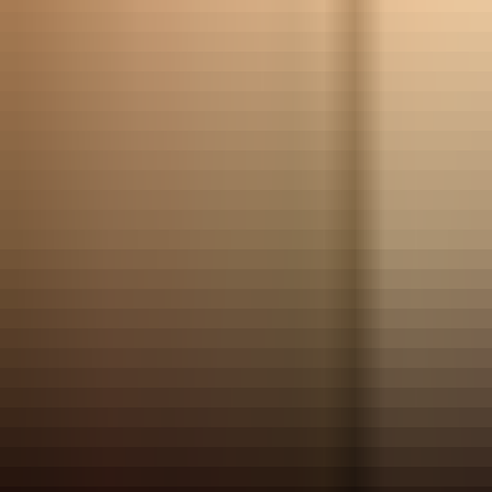
より多くの機能
動画プロンプト生成ツール
画像ヒント生成ツール
価格設定
について
利用規約
プライバシーポリシー
お問い合わせ
Seedance 2.0 ブログ — AI動画生成チュートリアル、テクニ
ック、最新動向
AIを活用した設計から動画制作までの完全なワークフロ
ー：間取りプラン、PSDレイヤー資産、およびマーケティン
グ動画の制作（2026年）
動画クリエイターのためのAI画像
生成ガイド：オープニングフレーム、カット割りとサムネイ
ル
プロンプトから画像、動画へ：AI創作の全プロセスガイ
ド
First & Last Frame: Control AI Video with Reference
Images
Image to Image AI: Transform, Edit & Restyle Your Images
Powered by Seedance AI Models
日本語
©
2024
Seedance 2.0
, All rights reserved
プライバシーポリシー
利用規約