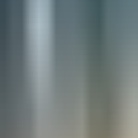
Görüntü oluşturulmadı