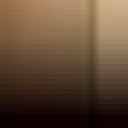
Seedance 2.0 Blog — AI Video Oluşturma Öğreticileri, İpuçları ve
Son Gelişmeler
AI'dan videoya kadar eksiksiz iş akışı: Daire planları, PSD katmanlı
varlıklar ve pazarlama videolarının hayata geçirilmesi (2026)
Video
Yaratıcıları için Yapay Zeka Görüntü Oluşturma Kılavuzu: Anahtar
Kareler, Hikaye Tahtaları ve Küçük Resimler
Komuttan Görüntüye,
Görüntüden Videoya: AI Oluşturma Kapsamlı Kılavuzu
First & Last
Frame: Control AI Video with Reference Images
Image to Image AI:
Transform, Edit & Restyle Your Images
Powered by Seedance AI Models
Türkçe
©
2024
Seedance 2.0
, All rights reserved
Gizlilik Politikası
Hizmet Şartları