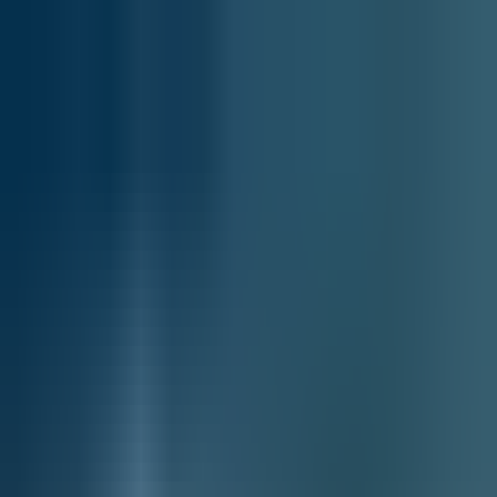
Fiyatlandırma
Blog
Seedance 2.0
Türkçe
Giriş yap
🚀 Yeni Piyasaya Sürüldü | Seedance 2.0 Prompt Generator:
Sinematik Dil ve Zaman Çizelgelerini Otomatik Olarak Oluşturur
Hemen kullanın